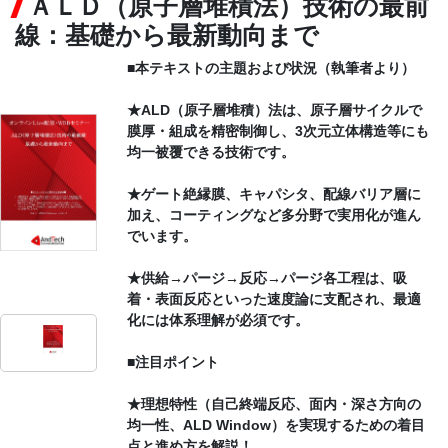
ＡＬＤ（原子層堆積法）技術の最前
線：基礎から最新動向まで
CONTACT
■本テキストの主題および状況（執筆者より）
★ALD（原子層堆積）法は、原子層サイクルで
膜厚・組成を精密制御し、3次元立体構造等にも
均一被覆できる技術です。
★ゲート絶縁膜、キャパシタ、配線バリア層に
加え、コーティングなど多分野で実用化が進ん
でいます。
★供給→パージ→反応→パージ各工程は、吸
着・表面反応といった速度論に支配され、最適
化には体系理解が必須です。
■注目ポイント
★理想特性（自己終端反応、面内・深さ方向の
均一性、ALD Window）を実現するための着目
点と進め方を解説！