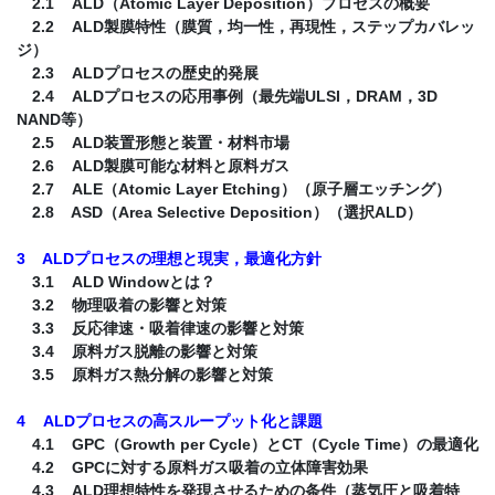
2.1 ALD（Atomic Layer Deposition）プロセスの概要
2.2 ALD製膜特性（膜質，均一性，再現性，ステップカバレッ
ジ）
2.3 ALDプロセスの歴史的発展
2.4 ALDプロセスの応用事例（最先端ULSI，DRAM，3D
NAND等）
2.5 ALD装置形態と装置・材料市場
2.6 ALD製膜可能な材料と原料ガス
2.7 ALE（Atomic Layer Etching）（原子層エッチング）
2.8 ASD（Area Selective Deposition）（選択ALD）
3 ALDプロセスの理想と現実，最適化方針
3.1 ALD Windowとは？
3.2 物理吸着の影響と対策
3.3 反応律速・吸着律速の影響と対策
3.4 原料ガス脱離の影響と対策
3.5 原料ガス熱分解の影響と対策
4 ALDプロセスの高スループット化と課題
4.1 GPC（Growth per Cycle）とCT（Cycle Time）の最適化
4.2 GPCに対する原料ガス吸着の立体障害効果
4.3 ALD理想特性を発現させるための条件（蒸気圧と吸着特