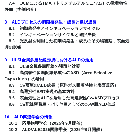
7.4 QCMによるTMA（トリメチルアルミニウム）の吸着特性
評価（実例紹介）
8 ALDプロセスの初期核発生・成長と選択成長
8.1 初期核発生とインキュベーションサイクル
8.2 インキュベーションサイクルと選択成長
8.3 光反射を利用した初期核発生・成長のその場観察，表面処
理の影響
9 ULSI金属多層配線形成におけるALDの活用
9.1 ULSI金属多層配線の課題と対策
9.2 高信頼性多層配線形成へのASD（Area Selective
Deposition）の活用
9.3 Co薄膜のALD成長（原料ガス吸着特性と表面反応）
9.4 高選択性ASD実現の基本方針
9.5 表面処理とALEを活用した高選択性Co-ASDプロセス
9.6 Cu配線密着層・バリヤ層としてのCoW膜ALD合成
10 ALD関連学会の情報
10.1 応用物理学会（2025年9月開催）
10.2 ALD/ALE2025国際学会（2025年6月開催）