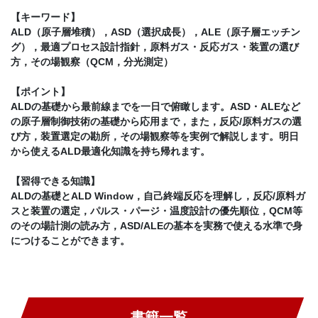
【キーワード】
ALD（原子層堆積），ASD（選択成長），ALE（原子層エッチン
グ），最適プロセス設計指針，原料ガス・反応ガス・装置の選び
方，その場観察（QCM，分光測定）
【ポイント】
ALDの基礎から最前線までを一日で俯瞰します。ASD・ALEなど
の原子層制御技術の基礎から応用まで，また，反応/原料ガスの選
び方，装置選定の勘所，その場観察等を実例で解説します。明日
から使えるALD最適化知識を持ち帰れます。
【習得できる知識】
ALDの基礎とALD Window，自己終端反応を理解し，反応/原料ガ
スと装置の選定，パルス・パージ・温度設計の優先順位，QCM等
のその場計測の読み方，ASD/ALEの基本を実務で使える水準で身
につけることができます。
書籍一覧