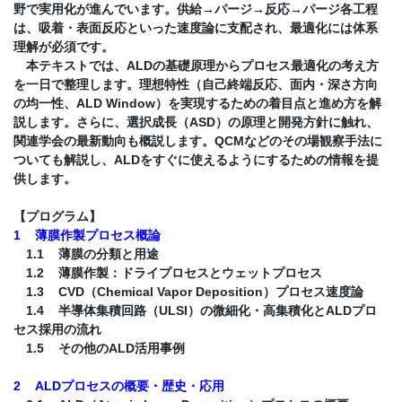
野で実用化が進んでいます。供給→パージ→反応→パージ各工程
は、吸着・表面反応といった速度論に支配され、最適化には体系
理解が必須です。
本テキストでは、ALDの基礎原理からプロセス最適化の考え方
を一日で整理します。理想特性（自己終端反応、面内・深さ方向
の均一性、ALD Window）を実現するための着目点と進め方を解
説します。さらに、選択成長（ASD）の原理と開発方針に触れ、
関連学会の最新動向も概説します。QCMなどのその場観察手法に
ついても解説し、ALDをすぐに使えるようにするための情報を提
供します。
【プログラム】
1 薄膜作製プロセス概論
1.1 薄膜の分類と用途
1.2 薄膜作製：ドライプロセスとウェットプロセス
1.3 CVD（Chemical Vapor Deposition）プロセス速度論
1.4 半導体集積回路（ULSI）の微細化・高集積化とALDプロ
セス採用の流れ
1.5 その他のALD活用事例
2 ALDプロセスの概要・歴史・応用