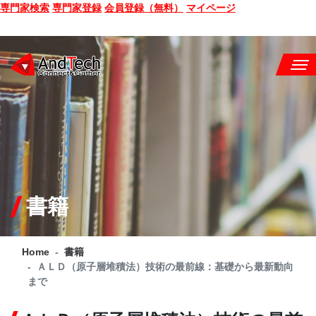
専門家検索
専門家登録
会員登録（無料）
マイページ
SEMINAR
BOOK
CONSULTING
SERVICE
書籍
COMPANY
Home
書籍
Q&A
ＡＬＤ（原子層堆積法）技術の最前線：基礎から最新動向
まで
SITE MAP