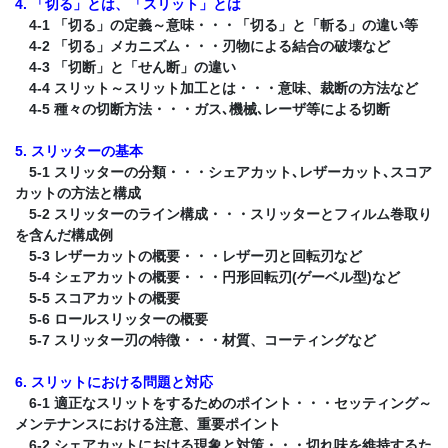
4. 「切る」とは、「スリット」とは
4-1 「切る」の定義～意味・・・「切る」と「斬る」の違い等
4-2 「切る」メカニズム・・・刃物による結合の破壊など
4-3 「切断」と「せん断」の違い
4-4 スリット～スリット加工とは・・・意味、裁断の方法など
4-5 種々の切断方法・・・ガス､機械､レーザ等による切断
5. スリッターの基本
5-1 スリッターの分類・・・シェアカット､レザーカット､スコア
カットの方法と構成
5-2 スリッターのライン構成・・・スリッターとフィルム巻取り
を含んだ構成例
5-3 レザーカットの概要・・・レザー刃と回転刃など
5-4 シェアカットの概要・・・円形回転刃(ゲーベル型)など
5-5 スコアカットの概要
5-6 ロールスリッターの概要
5-7 スリッター刃の特徴・・・材質、コーティングなど
6. スリットにおける問題と対応
6-1 適正なスリットをするためのポイント・・・セッティング～
メンテナンスにおける注意、重要ポイント
6-2 シェアカットにおける現象と対策・・・切れ味を維持するた