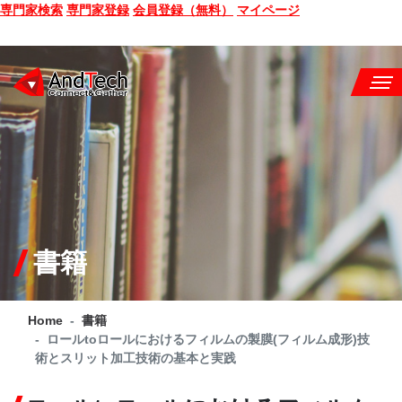
専門家検索
専門家登録
会員登録（無料）
マイページ
SEMINAR
BOOK
CONSULTING
SERVICE
書籍
COMPANY
Home
書籍
Q&A
ロールtoロールにおけるフィルムの製膜(フィルム成形)技
術とスリット加工技術の基本と実践
SITE MAP