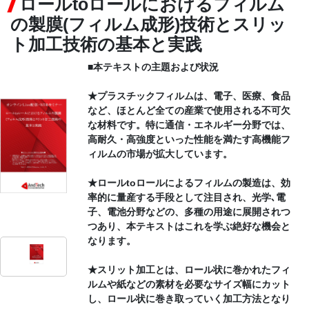
ロールtoロールにおけるフィルム
の製膜(フィルム成形)技術とスリッ
CONTACT
ト加工技術の基本と実践
■本テキストの主題および状況
★プラスチックフィルムは、電子、医療、食品
など、ほとんど全ての産業で使用される不可欠
な材料です。特に通信・エネルギー分野では、
高耐久・高強度といった性能を満たす高機能フ
ィルムの市場が拡大しています。
★ロールtoロールによるフィルムの製造は、効
率的に量産する手段として注目され、光学､電
子、電池分野などの、多種の用途に展開されつ
つあり、本テキストはこれを学ぶ絶好な機会と
なります。
★スリット加工とは、ロール状に巻かれたフィ
ルムや紙などの素材を必要なサイズ幅にカット
し、ロール状に巻き取っていく加工方法となり