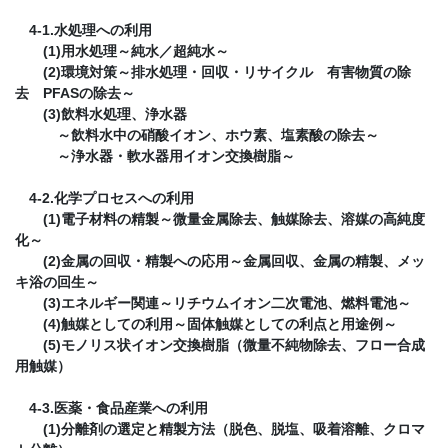
4-1.水処理への利用
(1)用水処理～純水／超純水～
(2)環境対策～排水処理・回収・リサイクル 有害物質の除
去 PFASの除去～
(3)飲料水処理、浄水器
～飲料水中の硝酸イオン、ホウ素、塩素酸の除去～
～浄水器・軟水器用イオン交換樹脂～
4-2.化学プロセスへの利用
(1)電子材料の精製～微量金属除去、触媒除去、溶媒の高純度
化～
(2)金属の回収・精製への応用～金属回収、金属の精製、メッ
キ浴の回生～
(3)エネルギー関連～リチウムイオン二次電池、燃料電池～
(4)触媒としての利用～固体触媒としての利点と用途例～
(5)モノリス状イオン交換樹脂（微量不純物除去、フロー合成
用触媒）
4-3.医薬・食品産業への利用
(1)分離剤の選定と精製方法（脱色、脱塩、吸着溶離、クロマ