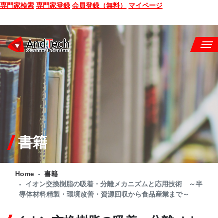
専門家検索
専門家登録
会員登録（無料）
マイページ
SEMINAR
BOOK
CONSULTING
SERVICE
書籍
COMPANY
Home
書籍
Q&A
イオン交換樹脂の吸着・分離メカニズムと応用技術 ～半
導体材料精製・環境改善・資源回収から食品産業まで～
SITE MAP