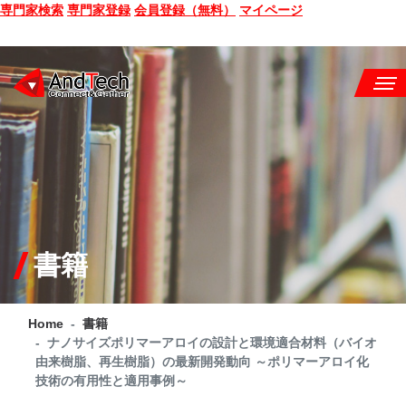
専門家検索
専門家登録
会員登録（無料）
マイページ
SEMINAR
BOOK
CONSULTING
SERVICE
書籍
COMPANY
Home
書籍
Q&A
ナノサイズポリマーアロイの設計と環境適合材料（バイオ
由来樹脂、再生樹脂）の最新開発動向 ～ポリマーアロイ化
SITE MAP
技術の有用性と適用事例～