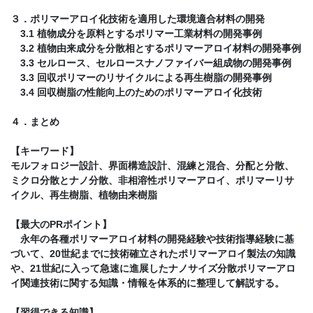
３．ポリマーアロイ化技術を適用した環境適合材料の開発
3.1 植物成分を原料とするポリマー工業材料の開発事例
3.2 植物由来成分を分散相とするポリマーアロイ材料の開発事例
3.3 セルロース、セルロースナノファイバー組成物の開発事例
3.3 回収ポリマーのリサイクルによる再生樹脂の開発事例
3.4 回収樹脂の性能向上のためのポリマーアロイ化技術
４．まとめ
【キーワード】
モルフォロジー設計、界面構造設計、混練と混合、分配と分散、
ミクロ分散とナノ分散、非相溶性ポリマーアロイ、ポリマーリサ
イクル、再生樹脂、植物由来樹脂
【最大のPRポイント】
永年の各種ポリマーアロイ材料の開発経験や技術指導経験に基
づいて、20世紀までに技術確立されたポリマーアロイ製法の知識
や、21世紀に入って急速に進展したナノサイズ分散ポリマーアロ
イ関連技術に関する知識・情報を体系的に整理して解説する。
【習得できる知識】