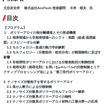
元住友化学 株式会社AndTech 技術顧問 今井 昭夫 氏
目次
【プログラム】
１．ポリマーアロイの相分離構造とその形成機構
1.1 相溶領域から非相溶領域へのシフト：相図（組成-温度線
図）とスピノーダル分解
1.2 モルフォロジ―形成の熱力学的解釈
1.3 モルフォロジ―（分散粒径・粒径分布）が樹脂物性に及ぼす
影響
1.4 非相溶性ポリマーアロイにおける分散相粒径の制御技術
1.5 相溶化剤（相容化剤）を用いるμｍレベルの分散制御とリア
クティブプロセッシング法による「第三世代ポリマーアロイ」
2. ナノサイズ分散粒子を有するポリマーアロイ
2.1 高せん断力による分散制御
2.2 ナノサイズ分散系ポリマーのモルフォロジー解析
2.2 ナノサイズ分散系ポリマーアロイの物性
2.3 ナノサイズ分散系ポリマーアロイ材料の工業分野への応用