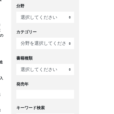
分野
力
造
カテゴリー
の
書籍種類
造
入
発売年
失
キーワード検索
難