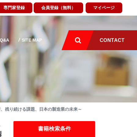
専門家登録
会員登録（無料）
マイページ
Q&A
SITE MAP
CONTACT
新、残り続ける課題、日本の製造業の未来～
～
書籍検索条件
製