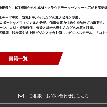
場規模と、ICT機器から生成AI・クラウドデータセンターへ広がる需要
D混載チップ実装、新素材デバイスなどの導入状況と意義。
ロボットなどフィジカルAI分野、低損失電力供給や排熱技術の重要性。
ーン、人材・資源確保、分業と統合の難しさなどの本質的課題。
」再構築、脱炭素や途上国ビジネスを含む新しいビジネスモデル、「コト
書籍一覧
ご相談・お問い合わせはこちら