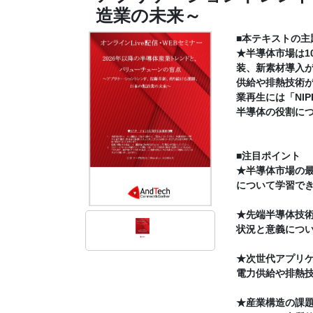
造業の未来～
■本テキストの主
★半導体市場は1
装、新素材導入が
供給や排熱技術
業再生には「NI
半導体の役割に
■注目ポイント
★半導体市場の最
について学習で
★先端半導体技術
状況と意義につ
★次世代アプリケ
電力供給や排熱
★産業構造の課