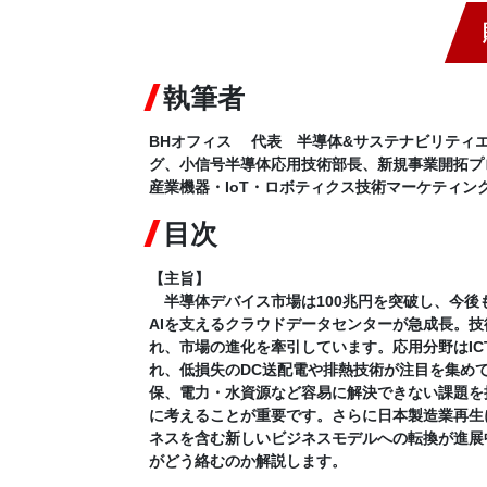
執筆者
BHオフィス 代表 半導体&サステナビリティエ
グ、小信号半導体応用技術部長、新規事業開拓プ
産業機器・IoT・ロボティクス技術マーケティ
目次
【主旨】
半導体デバイス市場は100兆円を突破し、今後
AIを支えるクラウドデータセンターが急成長。技
れ、市場の進化を牽引しています。応用分野はIC
れ、低損失のDC送配電や排熱技術が注目を集め
保、電力・水資源など容易に解決できない課題を
に考えることが重要です。さらに日本製造業再生に
ネスを含む新しいビジネスモデルへの転換が進展
がどう絡むのか解説します。