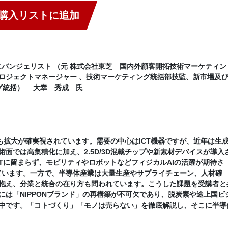
購入リストに追加
バンジェリスト （元 株式会社東芝 国内外顧客開拓技術マーケティン
ロジェクトマネージャー 、技術マーケティング統括部技監、新市場及
ング統括） 大幸 秀成 氏
も拡大が確実視されています。需要の中心はICT機器ですが、近年は生
術面では高集積化に加え、2.5D/3D混載チップや新素材デバイスが導入
Tに留まらず、モビリティやロボットなどフィジカルAIの活躍が期待さ
ています。一方で、半導体産業は大量生産やサプライチェーン、人材確
抱え、分業と統合の在り方も問われています。こうした課題を受講者と
は「NIPPONブランド」の再構築が不可欠であり、脱炭素や途上国ビ
中です。「コトづくり」「モノは売らない」を徹底解説し、そこに半導