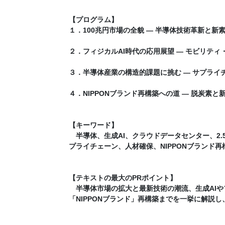
【プログラム】
１．100兆円市場の全貌 ― 半導体技術革新と新
２．フィジカルAI時代の応用展望 ― モビリテ
３．半導体産業の構造的課題に挑む ― サプライ
４．NIPPONブランド再構築への道 ― 脱炭素
【キーワード】
半導体、生成AI、クラウドデータセンター、2.
プライチェーン、人材確保、NIPPONブランド再
【テキストの最大のPRポイント】
半導体市場の拡大と最新技術の潮流、生成AIや
「NIPPONブランド」再構築までを一挙に解説