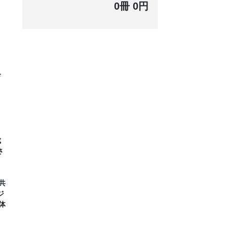
0冊 0円
び
成
さ
共
ジ
体