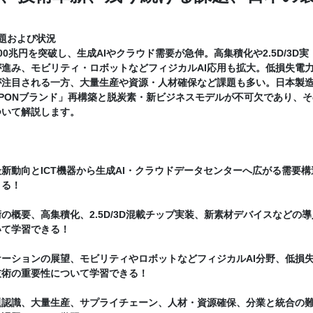
題および状況
00兆円を突破し、生成AIやクラウド需要が急伸。高集積化や2.5D/3D実
進み、モビリティ・ロボットなどフィジカルAI応用も拡大。低損失電
が注目される一方、大量生産や資源・人材確保など課題も多い。日本製
PPONブランド」再構築と脱炭素・新ビジネスモデルが不可欠であり、そ
ついて解説します。
新動向とICT機器から生成AI・クラウドデータセンターへ広がる需要構
きる！
の概要、高集積化、2.5D/3D混載チップ実装、新素材デバイスなどの導
いて学習できる！
ーションの展望、モビリティやロボットなどフィジカルAI分野、低損
技術の重要性について学習できる！
題認識、大量生産、サプライチェーン、人材・資源確保、分業と統合の