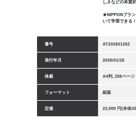
しさなどの本質
★NIPPONブ
いて学習できる
番号
AT202601262
発行年月
2026/01/26
体裁
A4判, 256ページ
フォーマット
紙版
定価
22,000 円(本体