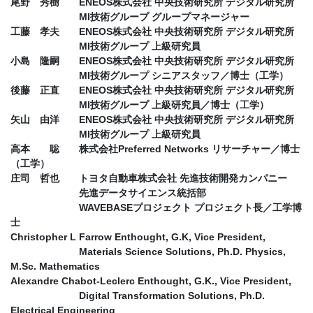
尾野 秀樹 ENEOS株式会社 中央技術研究所 デジタル研究所
MI技術グループ グループマネージャー
工藤 孝夫 ENEOS株式会社 中央技術研究所 デジタル研究所
MI技術グループ 上級研究員
小島 隆嗣 ENEOS株式会社 中央技術研究所 デジタル研究所
MI技術グループ シニアスタッフ／博士（工学）
後藤 正直 ENEOS株式会社 中央技術研究所 デジタル研究所
MI技術グループ 上級研究員／博士（工学）
矢山 由洋 ENEOS株式会社 中央技術研究所 デジタル研究所
MI技術グループ 上級研究員
高本 聡 株式会社Preferred Networks リサーチャー／博士
（工学）
庄司 哲也 トヨタ自動車株式会社 先進技術開発カンパニー
先進データサイエンス統括部
WAVEBASEプロジェクト プロジェクト長／工学博
士
Christopher L Farrow Enthought, G.K, Vice President,
Materials Science Solutions, Ph.D. Physics,
M.Sc. Mathematics
Alexandre Chabot-Leclerc Enthought, G.K., Vice President,
Digital Transformation Solutions, Ph.D.
Electrical Engineering