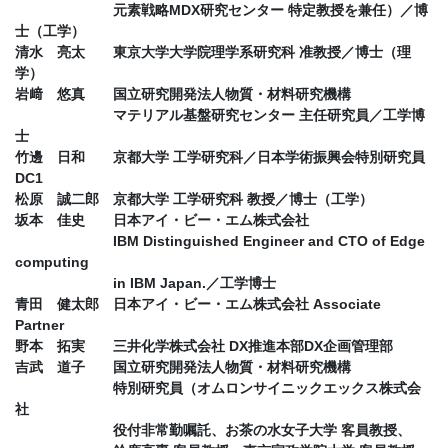
元素戦略MDX研究センター 特定教授を兼任）／博
士（工学）
清水 亮太 東京大学大学院理学系研究科 准教授／博士（理
学）
岩﨑 悠真 国立研究開発法人物質・材料研究機構
マテリアル基盤研究センター 主任研究員／工学博
士
竹邊 日和 京都大学 工学研究科／日本学術振興会特別研究員
DC1
松原 誠二郎 京都大学 工学研究科 教授／博士（工学）
坂本 佳史 日本アイ・ビー・エム株式会社
IBM Distinguished Engineer and CTO of Edge
computing
in IBM Japan.／工学博士
青田 健太郎 日本アイ・ビー・エム株式会社 Associate
Partner
野本 拓実 三井化学株式会社 DX推進本部DX企画管理部
吉武 道子 国立研究開発法人物質・材料研究機構
特別研究員（オムロンサイニックエックス株式会
社
役付非常勤嘱託、お茶の水女子大学 客員教授、