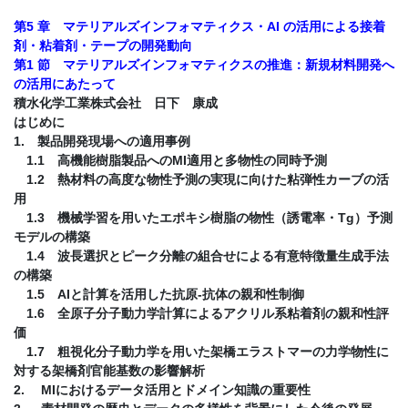
第5 章 マテリアルズインフォマティクス・AI の活用による接着
剤・粘着剤・テープの開発動向
第1 節 マテリアルズインフォマティクスの推進：新規材料開発へ
の活用にあたって
積水化学工業株式会社 日下 康成
はじめに
1. 製品開発現場への適用事例
1.1 高機能樹脂製品へのMI適用と多物性の同時予測
1.2 熱材料の高度な物性予測の実現に向けた粘弾性カーブの活
用
1.3 機械学習を用いたエポキシ樹脂の物性（誘電率・Tg）予測
モデルの構築
1.4 波長選択とピーク分離の組合せによる有意特徴量生成手法
の構築
1.5 AIと計算を活用した抗原-抗体の親和性制御
1.6 全原子分子動力学計算によるアクリル系粘着剤の親和性評
価
1.7 粗視化分子動力学を用いた架橋エラストマーの力学物性に
対する架橋剤官能基数の影響解析
2. MIにおけるデータ活用とドメイン知識の重要性