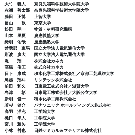
大竹 義人 奈良先端科学技術大学院大学
赤瀬 善太郎 奈良先端科学技術大学院大学
藤田 正博 上智大学
畠山 歓 東京大学
松田 翔一 物質・材料研究機構
山本 里夏 慶應義塾大学
緒明 佑哉 慶應義塾大学
曽我部 東馬 国立大学法人電気通信大学
斯波 廣大 国立大学法人電気通信大学
堤 翔 株式会社カネカ
高橋 俊匡 株式会社カネカ
日下 康成 積水化学工業株式会社／京都工芸繊維大学
鳥越 翔斗 リンテック株式会社
前田 和久 日東電工株式会社／滋賀大学
島津 彰 日東電工株式会社／大阪公立大学
新明 健一 積水化学工業株式会社
若杉 健介 パナソニック ホールディングス株式会社
高羽 洋充 工学院大学
樋口 隼人 工学院大学
宮川 雅矢 工学院大学
小林 哲也 日鉄ケミカル＆マテリアル株式会社