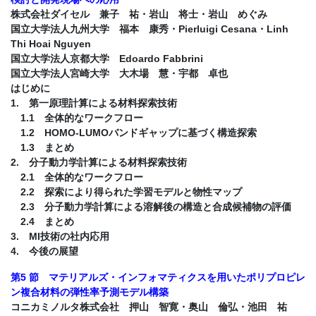
株式会社ダイセル 兼子 祐・岩山 将士・岩山 めぐみ
国立大学法人九州大学 福本 康秀・Pierluigi Cesana・Linh
Thi Hoai Nguyen
国立大学法人京都大学 Edoardo Fabbrini
国立大学法人宮崎大学 大木場 慧・宇都 卓也
はじめに
1. 第一原理計算による材料探索技術
1.1 全体的なワークフロー
1.2 HOMO-LUMOバンドギャップに基づく構造探索
1.3 まとめ
2. 分子動力学計算による材料探索技術
2.1 全体的なワークフロー
2.2 探索により得られた学習モデルと物性マップ
2.3 分子動力学計算による溶解後の構造と合成候補物の評価
2.4 まとめ
3. MI技術の社内応用
4. 今後の展望
第5 節 マテリアルズ・インフォマティクスを用いたポリプロピレ
ン複合材料の弾性率予測モデル構築
コニカミノルタ株式会社 押山 智寛・奥山 倫弘・池田 祐