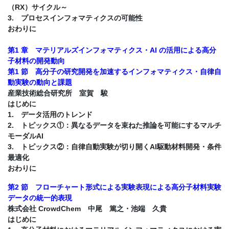
（RX）サイクル～
3. プロセスインフォマティクスの可能性
おわりに
第1 章 マテリアルズインフォマティクス・AI の活用による高分
子材料の開発動向
第1 節 高分子の研究開発を加速するインフォマティクス・自律自
動実験の動向と課題
産業技術総合研究所 室賀 駿
はじめに
1. データ活用のトレンド
2. トピックス①：異なるデータを束ねた推論を可能にするマルチ
モーダルAI
3. トピックス②：自律自動実験が切り開くAI駆動材料開発・条件
最適化
おわりに
第2 節 フローチャート形式による実験表現による高分子材料実験
データの統一的表現
株式会社 CrowdChem 中尾 篤之・池端 久貴
はじめに