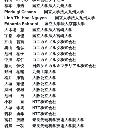
福本 康秀 国立大学法人九州大学
Pierluigi Cesana 国立大学法人九州大学
Linh Thi Hoai Nguyen 国立大学法人九州大学
Edoardo Fabbrini 国立大学法人京都大学
大木場 慧 国立大学法人宮崎大学
宇都 卓也 国立大学法人宮崎大学
押山 智寛 コニカミノルタ株式会社
奥山 倫弘 コニカミノルタ株式会社
池田 祐子 コニカミノルタ株式会社
中澤 幸仁 コニカミノルタ株式会社
藤元 伸悦 日鉄ケミカル＆マテリアル株式会社
野田 祐輔 九州工業大学
松井 康哲 大阪公立大学
大垣 拓也 大阪公立大学
麻田 俊雄 大阪公立大学
池田 浩 大阪公立大学
小林 亘 NTT株式会社
大塚 琢馬 NTT株式会社
若林 勇希 NTT株式会社
冨谷 茂隆 奈良先端科学技術大学院大学
岩満 一功 奈良先端科学技術大学院大学