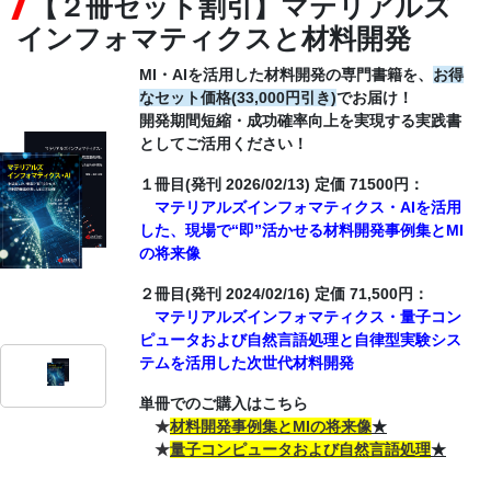
【２冊セット割引】マテリアルズ
インフォマティクスと材料開発
CONTACT
MI・AIを活用した材料開発の専門書籍を、
お得
なセット価格(33,000円引き)
でお届け！
開発期間短縮・成功確率向上を実現する実践書
としてご活用ください！
１冊目(発刊 2026/02/13) 定価 71500円：
マテリアルズインフォマティクス・AIを活用
した、現場で“即”活かせる材料開発事例集とMI
の将来像
２冊目(発刊 2024/02/16) 定価 71,500円：
マテリアルズインフォマティクス・量子コン
ピュータおよび自然言語処理と自律型実験シス
テムを活用した次世代材料開発
単冊でのご購入はこちら
★
材料開発事例集とMIの将来像
★
★
量子コンピュータおよび自然言語処理
★