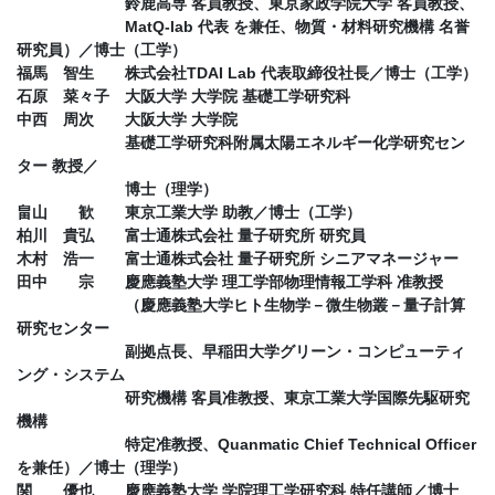
鈴鹿高専 客員教授、東京家政学院大学 客員教授、
MatQ-lab 代表 を兼任、物質・材料研究機構 名誉
研究員）／博士（工学）
福馬 智生 株式会社TDAI Lab 代表取締役社長／博士（工学）
石原 菜々子 大阪大学 大学院 基礎工学研究科
中西 周次 大阪大学 大学院
基礎工学研究科附属太陽エネルギー化学研究セン
ター 教授／
博士（理学）
畠山 歓 東京工業大学 助教／博士（工学）
柏川 貴弘 富士通株式会社 量子研究所 研究員
木村 浩一 富士通株式会社 量子研究所 シニアマネージャー
田中 宗 慶應義塾大学 理工学部物理情報工学科 准教授
（慶應義塾大学ヒト生物学－微生物叢－量子計算
研究センター
副拠点長、早稲田大学グリーン・コンピューティ
ング・システム
研究機構 客員准教授、東京工業大学国際先駆研究
機構
特定准教授、Quanmatic Chief Technical Officer
を兼任）／博士（理学）
関 優也 慶應義塾大学 学院理工学研究科 特任講師／博士