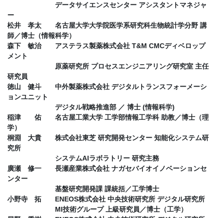
データサイエンスセンター アシスタントマネジャ
ー
松井 孝太 名古屋大学大学院医学系研究科生物統計学分野 講
師／博士（情報科学）
森下 敏治 アステラス製薬株式会社 T&M CMCディベロップ
メント
原薬研究所 プロセスエンジニアリング研究室 主任
研究員
徳山 健斗 中外製薬株式会社 デジタルトランスフォーメーシ
ョンユニット
デジタル戦略推進部 ／ 博士 (情報科学)
稲津 佑 名古屋工業大学 工学部情報工学科 助教／博士（理
学）
桐淵 大貴 株式会社東芝 研究開発センター 知能化システム研
究所
システムAIラボラトリー 研究主務
廣瀬 修一 長瀬産業株式会社 ナガセバイオイノベーションセ
ンター
基盤研究開発課 課統括／工学博士
小野寺 拓 ENEOS株式会社 中央技術研究所 デジタル研究所
MI技術グループ 上級研究員／博士（工学）