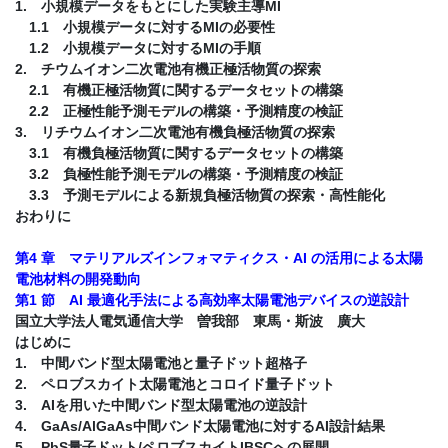
1. 小規模データをもとにした実験主導MI
1.1 小規模データに対するMIの必要性
1.2 小規模データに対するMIの手順
2. チウムイオン二次電池有機正極活物質の探索
2.1 有機正極活物質に関するデータセットの構築
2.2 正極性能予測モデルの構築・予測精度の検証
3. リチウムイオン二次電池有機負極活物質の探索
3.1 有機負極活物質に関するデータセットの構築
3.2 負極性能予測モデルの構築・予測精度の検証
3.3 予測モデルによる新規負極活物質の探索・高性能化
おわりに
第4 章 マテリアルズインフォマティクス・AI の活用による太陽
電池材料の開発動向
第1 節 AI 最適化手法による高効率太陽電池デバイスの逆設計
国立大学法人電気通信大学 曽我部 東馬・斯波 廣大
はじめに
1. 中間バンド型太陽電池と量子ドット超格子
2. ペロブスカイト太陽電池とコロイド量子ドット
3. AIを用いた中間バンド型太陽電池の逆設計
4. GaAs/AlGaAs中間バンド太陽電池に対するAI設計結果
5. PbS量子ドット/ペロブスカイトIBSCへの展開