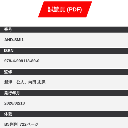
試読頁 (PDF)
番号
AND-SMI1
ISBN
978-4-909118-89-0
監修
船津 公人、向田 志保
発行年月
2026/02/13
体裁
B5判判, 722ページ