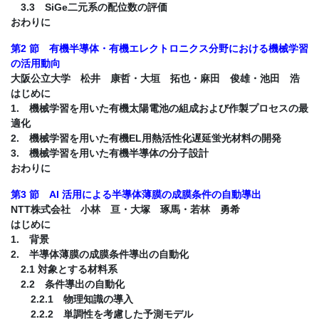
3.3 SiGe二元系の配位数の評価
おわりに
第2 節 有機半導体・有機エレクトロニクス分野における機械学習
の活用動向
大阪公立大学 松井 康哲・大垣 拓也・麻田 俊雄・池田 浩
はじめに
1. 機械学習を用いた有機太陽電池の組成および作製プロセスの最
適化
2. 機械学習を用いた有機EL用熱活性化遅延蛍光材料の開発
3. 機械学習を用いた有機半導体の分子設計
おわりに
第3 節 AI 活用による半導体薄膜の成膜条件の自動導出
NTT株式会社 小林 亘・大塚 琢馬・若林 勇希
はじめに
1. 背景
2. 半導体薄膜の成膜条件導出の自動化
2.1 対象とする材料系
2.2 条件導出の自動化
2.2.1 物理知識の導入
2.2.2 単調性を考慮した予測モデル