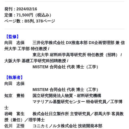
発刊：2024/02/16
定価：71,500円（税込み）
ページ数：B5判, 378ページ
【監修】
向田 志保 三井化学株式会社 DX推進本部 DX企画管理部 兼 信
州大学 工学部 特任教授 /
東北大学 材料科学高等研究所 特任教授（招聘） /
大阪大学 基礎工学研究科招聘教授 /
MISTEM 合同会社 代表 博士（工学）
【執筆者】
向田 志保
MISTEM 合同会社 代表 博士（工学）
知京 豊裕 国立研究開発法人物質・材料研究機構
マテリアル基盤研究センター 特命研究員／工学博
士
岩崎 富生 株式会社日立製作所 主管研究員／群馬大学 客員教
授（兼任）／理学博士
佐川 正悟 コニカミノルタ株式会社 技術開発本部