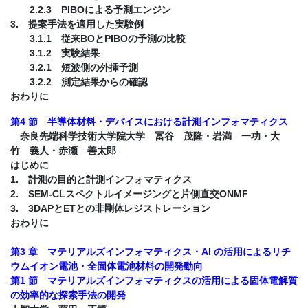
2.2.3 PIBOによる予測エンジン
3. 提案手法を適用した実験例
3.1.1 従来BOとPIBOの予測の比較
3.1.2 実験結果
3.2.1 短波側の外挿予測
3.2.2 測定結果からの確認
おわりに
第4 節 半導体材料・デバイスにおける計測インフォマティクス
奈良先端科学技術大学院大学 冨谷 茂隆・岩満 一功・大
竹 義人・赤瀬 善太郎
はじめに
1. 計測の目的と計測インフォマティクス
2. SEM-CLスペクトルイメージングと片側直交ONMF
3. 3DAPとETとの非剛体レジストレーション
おわりに
第3 章 マテリアルズインフォマティクス・AI の活用によるリチ
ウムイオン電池・全固体電池材料の開発動向
第1 節 マテリアルズインフォマティクスの活用による固体電解質
の効率的な探索手法の開発