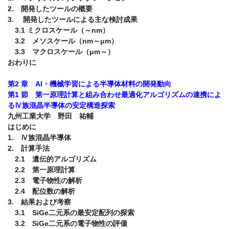
2. 開発したツールの概要
3. 開発したツールによる主な検討成果
3.1 ミクロスケール（～nm）
3.2 メソスケール（nm～μm）
3.3 マクロスケール（μm～）
おわりに
第2 章 AI・機械学習による半導体材料の開発動向
第1 節 第一原理計算と組み合わせ最適化アルゴリズムの連携によ
るⅣ族混晶半導体の安定構造探索
九州工業大学 野田 祐輔
はじめに
1. Ⅳ族混晶半導体
2. 計算手法
2.1 遺伝的アルゴリズム
2.2 第一原理計算
2.3 電子物性の解析
2.4 配位数の解析
3. 結果および考察
3.1 SiGe二元系の最安定配列の探索
3.2 SiGe二元系の電子物性の評価