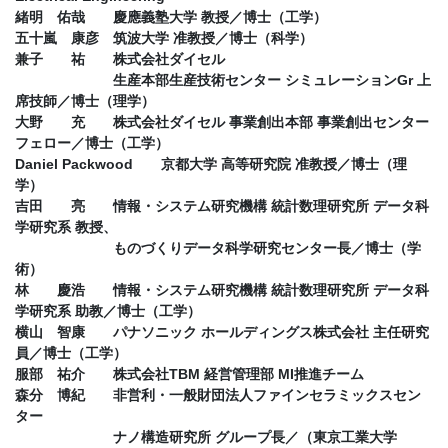
緒明 佑哉 慶應義塾大学 教授／博士（工学）
五十嵐 康彦 筑波大学 准教授／博士（科学）
兼子 祐 株式会社ダイセル
生産本部生産技術センター シミュレーションGr 上
席技師／博士（理学）
大野 充 株式会社ダイセル 事業創出本部 事業創出センター
フェロー／博士（工学）
Daniel Packwood 京都大学 高等研究院 准教授／博士（理
学）
吉田 亮 情報・システム研究機構 統計数理研究所 データ科
学研究系 教授、
ものづくりデータ科学研究センター長／博士（学
術）
林 慶浩 情報・システム研究機構 統計数理研究所 データ科
学研究系 助教／博士（工学）
横山 智康 パナソニック ホールディングス株式会社 主任研究
員／博士（工学）
服部 祐介 株式会社TBM 経営管理部 MI推進チーム
森分 博紀 非営利・一般財団法人ファインセラミックスセン
ター
ナノ構造研究所 グループ長／（東京工業大学