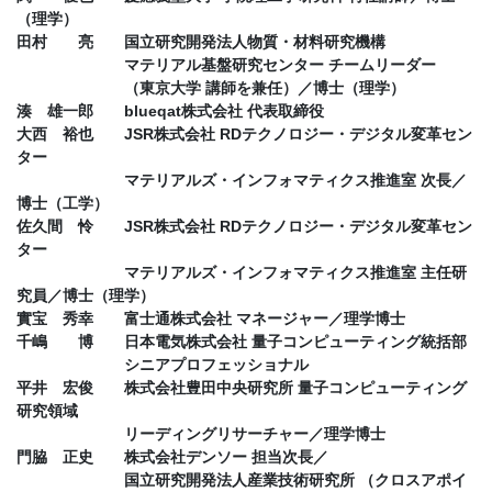
（理学）
田村 亮 国立研究開発法人物質・材料研究機構
マテリアル基盤研究センター チームリーダー
（東京大学 講師を兼任）／博士（理学）
湊 雄一郎 blueqat株式会社 代表取締役
大西 裕也 JSR株式会社 RDテクノロジー・デジタル変革セン
ター
マテリアルズ・インフォマティクス推進室 次長／
博士（工学）
佐久間 怜 JSR株式会社 RDテクノロジー・デジタル変革セン
ター
マテリアルズ・インフォマティクス推進室 主任研
究員／博士（理学）
實宝 秀幸 富士通株式会社 マネージャー／理学博士
千嶋 博 日本電気株式会社 量子コンピューティング統括部
シニアプロフェッショナル
平井 宏俊 株式会社豊田中央研究所 量子コンピューティング
研究領域
リーディングリサーチャー／理学博士
門脇 正史 株式会社デンソー 担当次長／
国立研究開発法人産業技術研究所 （クロスアポイ