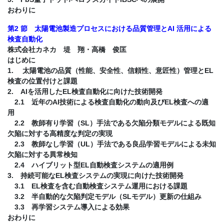
おわりに
第2 節 太陽電池製造プロセスにおける品質管理とAI 活用による
検査自動化
株式会社カネカ 堤 翔・高橋 俊匡
はじめに
1. 太陽電池の品質（性能、安全性、信頼性、意匠性）管理とEL
検査の位置付けと課題
2. AIを活用したEL検査自動化に向けた技術開発
2.1 近年のAI技術による検査自動化の動向及びEL検査への適
用
2.2 教師有り学習（SL）手法である欠陥分類モデルによる既知
欠陥に対する高精度な判定の実現
2.3 教師なし学習（UL）手法である良品学習モデルによる未知
欠陥に対する異常検知
2.4 ハイブリット型EL自動検査システムの適用例
3. 持続可能なEL検査システムの実現に向けた技術開発
3.1 EL検査を含む自動検査システム運用における課題
3.2 半自動的な欠陥判定モデル（SLモデル）更新の仕組み
3.3 再学習システム導入による効果
おわりに