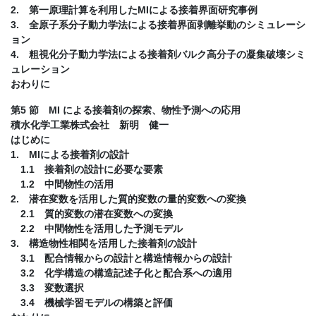
2. 第一原理計算を利用したMIによる接着界面研究事例
3. 全原子系分子動力学法による接着界面剥離挙動のシミュレーシ
ョン
4. 粗視化分子動力学法による接着剤バルク高分子の凝集破壊シミ
ュレーション
おわりに
第5 節 MI による接着剤の探索、物性予測への応用
積水化学工業株式会社 新明 健一
はじめに
1. MIによる接着剤の設計
1.1 接着剤の設計に必要な要素
1.2 中間物性の活用
2. 潜在変数を活用した質的変数の量的変数への変換
2.1 質的変数の潜在変数への変換
2.2 中間物性を活用した予測モデル
3. 構造物性相関を活用した接着剤の設計
3.1 配合情報からの設計と構造情報からの設計
3.2 化学構造の構造記述子化と配合系への適用
3.3 変数選択
3.4 機械学習モデルの構築と評価