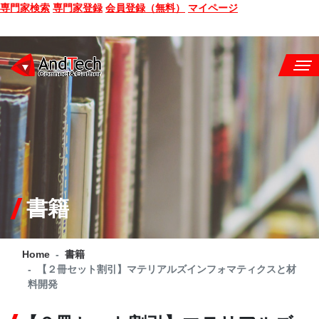
専門家検索
専門家登録
会員登録（無料）
マイページ
SEMINAR
BOOK
CONSULTING
SERVICE
書籍
COMPANY
Home
書籍
Q&A
【２冊セット割引】マテリアルズインフォマティクスと材
料開発
SITE MAP