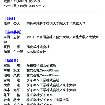
定価：71,500円（税込み）
ページ数：B5判, 344ページ
【監修】
船津 公人 奈良先端科学技術大学院大学／東京大学
【企画委員】
向田 志保 MISTEM合同会社／信州大学／東北大学／大阪大
学
夏目 穣 旭化成株式会社
加藤 仁一郎 AJS株式会社
【執筆者】
室賀 駿 産業技術総合研究所
中尾 篤之 株式会社CrowdChem
池端 久貴 株式会社CrowdChem
吉﨑 達 ダイキン工業株式会社
大森 遼 ダイキン工業株式会社／東京大学
橋本 光平 ダイキン工業株式会社／東京大学
兼子 祐 株式会社ダイセル
岩山 将士 株式会社ダイセル／大阪大学
岩山 めぐみ 株式会社ダイセル