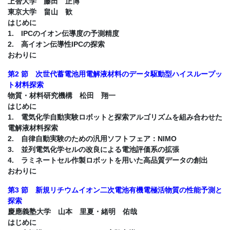
上智大学 藤田 正博
東京大学 畠山 歓
はじめに
1. IPCのイオン伝導度の予測精度
2. 高イオン伝導性IPCの探索
おわりに
第2 節 次世代蓄電池用電解液材料のデータ駆動型ハイスループッ
ト材料探索
物質・材料研究機構 松田 翔一
はじめに
1. 電気化学自動実験ロボットと探索アルゴリズムを組み合わせた
電解液材料探索
2. 自律自動実験のための汎用ソフトフェア：NIMO
3. 並列電気化学セルの改良による電池評価系の拡張
4. ラミネートセル作製ロボットを用いた高品質データの創出
おわりに
第3 節 新規リチウムイオン二次電池有機電極活物質の性能予測と
探索
慶應義塾大学 山本 里夏・緒明 佑哉
はじめに