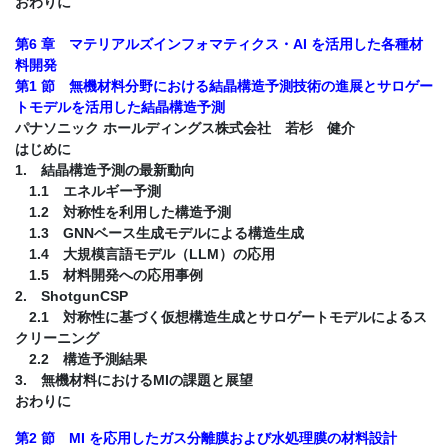
おわりに
第6 章 マテリアルズインフォマティクス・AI を活用した各種材
料開発
第1 節 無機材料分野における結晶構造予測技術の進展とサロゲー
トモデルを活用した結晶構造予測
パナソニック ホールディングス株式会社 若杉 健介
はじめに
1. 結晶構造予測の最新動向
1.1 エネルギー予測
1.2 対称性を利用した構造予測
1.3 GNNベース生成モデルによる構造生成
1.4 大規模言語モデル（LLM）の応用
1.5 材料開発への応用事例
2. ShotgunCSP
2.1 対称性に基づく仮想構造生成とサロゲートモデルによるス
クリーニング
2.2 構造予測結果
3. 無機材料におけるMIの課題と展望
おわりに
第2 節 MI を応用したガス分離膜および水処理膜の材料設計