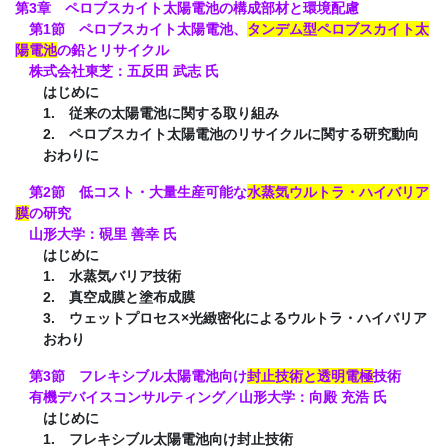
第3章 ペロブスカイト太陽電池の構成部材と環境配慮
第1節 ペロブスカイト太陽電池、
タンデム型ペロブスカイト太
陽電池
の鉛とリサイクル
株式会社東芝：五反田 武志 氏
はじめに
1. 従来の太陽電池に関する取り組み
2. ペロブスカイト太陽電池のリサイクルに関する研究動向
おわりに
第2節 低コスト・大量生産可能な
水蒸気ウルトラ・ハイバリア
膜
の研究
山形大学：硯里 善幸 氏
はじめに
1. 水蒸気バリア技術
2. 真空成膜と塗布成膜
3. ウェットプロセス×光緻密化によるウルトラ・ハイバリア
おわり
第3節 フレキシブル太陽電池向け
封止技術と透明電極
技術
有機デバイスコンサルティング／山形大学：向殿 充浩 氏
はじめに
1. フレキシブル太陽電池向け封止技術