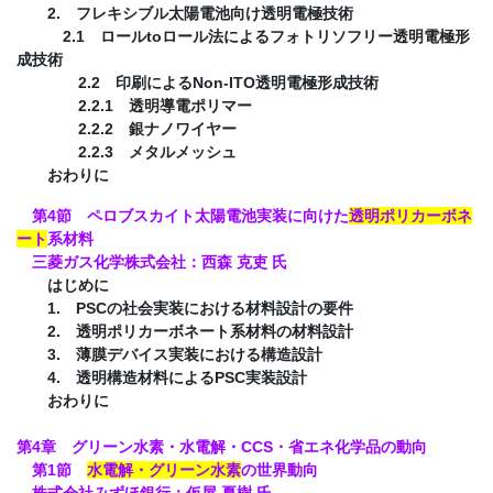
2. フレキシブル太陽電池向け透明電極技術
2.1 ロールtoロール法によるフォトリソフリー透明電極形
成技術
2.2 印刷によるNon-ITO透明電極形成技術
2.2.1 透明導電ポリマー
2.2.2 銀ナノワイヤー
2.2.3 メタルメッシュ
おわりに
第4節 ペロブスカイト太陽電池実装に向けた
透明ポリカーボネ
ート
系材料
三菱ガス化学株式会社：西森 克吏 氏
はじめに
1. PSCの社会実装における材料設計の要件
2. 透明ポリカーボネート系材料の材料設計
3. 薄膜デバイス実装における構造設計
4. 透明構造材料によるPSC実装設計
おわりに
第4章 グリーン水素・水電解・CCS・省エネ化学品の動向
第1節
水電解・グリーン水素
の世界動向
株式会社みずほ銀行：仮屋 夏樹 氏