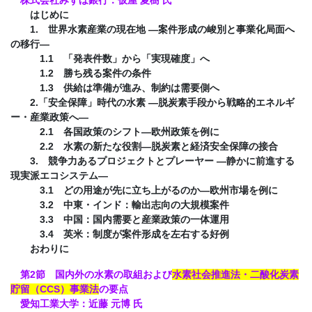
はじめに
1. 世界水素産業の現在地 ―案件形成の峻別と事業化局面へ
の移行―
1.1 「発表件数」から「実現確度」へ
1.2 勝ち残る案件の条件
1.3 供給は準備が進み、制約は需要側へ
2.「安全保障」時代の水素 ―脱炭素手段から戦略的エネルギ
ー・産業政策へ―
2.1 各国政策のシフト―欧州政策を例に
2.2 水素の新たな役割―脱炭素と経済安全保障の接合
3. 競争力あるプロジェクトとプレーヤー ―静かに前進する
現実派エコシステム―
3.1 どの用途が先に立ち上がるのか―欧州市場を例に
3.2 中東・インド：輸出志向の大規模案件
3.3 中国：国内需要と産業政策の一体運用
3.4 英米：制度が案件形成を左右する好例
おわりに
第2節 国内外の水素の取組および
水素社会推進法・二酸化炭素
貯留（CCS）事業法
の要点
愛知工業大学：近藤 元博 氏