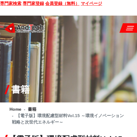
専門家検索
専門家登録
会員登録（無料）
マイページ
SEMINAR
BOOK
CONSULTING
SERVICE
書籍
COMPANY
Home
書籍
Q&A
【電子版】環境配慮型材料Vol.15 ～環境イノベーション
戦略と次世代エネルギー～
SITE MAP