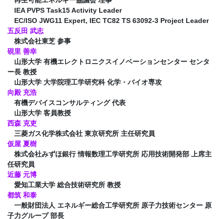
再生可能エネルギー協議会 理事
IEA PVPS Task15 Activity Leader
EC/ISO JWG11 Expert, IEC TC82 TS 63092-3 Project Leader
五反田 武志
株式会社東芝 参事
硯里 善幸
山形大学 有機エレクトロニクスイノベーションセンター センタ
ー長 教授
山形大学 大学院理工学研究科 化学・バイオ専攻
向殿 充浩
有機デバイスコンサルティング 代表
山形大学 客員教授
西森 克吏
三菱ガス化学株式会社 東京研究所 主任研究員
仮屋 夏樹
株式会社みずほ銀行 情報数理工学研究所 応用技術開発部 上席主
任研究員
近藤 元博
愛知工業大学 総合技術研究所 教授
都筑 和泰
一般財団法人 エネルギー総合工学研究所 原子力技術センター 原
子力グループ 部長