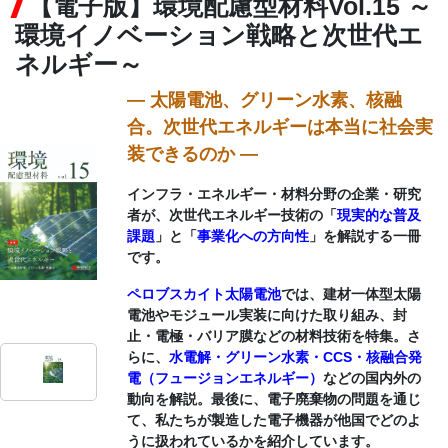
【電子版】環境配慮型材料Vol.15 ～
環境イノベーション戦略と次世代エ
CONTACT
ネルギー～
― 太陽電池、グリーン水素、核融
合。次世代エネルギーは本当に社会実
装できるのか ―
インフラ・エネルギー・材料分野の企業・研究
者が、次世代エネルギー技術の「
現実的な普及
課題
」と「
事業化への方向性
」を解説する一冊
です。
ペロブスカイト太陽電池
では、建材一体型太陽
電池やモジュール実装に向けた取り組み、封
止・電極・バリア膜などの材料技術を特集。さ
らに、
水電解・グリーン水素・CCS・核融合発
電（フュージョンエネルギー）
などの国内外の
動向を解説。最後に、電子廃棄物の問題を通じ
て、私たちが製造した電子機器が他国でどのよ
うに扱われているかを紹介しています。