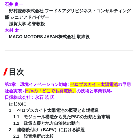
石井 良一
野村證券株式会社 フード＆アグリビジネス・コンサルティング
部 シニアアドバイザー
滋賀大学 名誉教授
木村 太一
MAGO MOTORS JAPAN株式会社 取締役
目次
第1章 環境イノベーション戦略:
ペロブスカイト太陽電池
の早期
社会実装 -
日揮の「どこでも発電所」
の技術と事業戦略-
日揮株式会社：永石 暁 氏
はじめに
1. ペロブスカイト太陽電池の概要と市場構造
1.1 モジュール構造から見たPSCの分類と新市場
1.2 政策支援と地方自治体の動向
2. 建物後付け（BAPV）における課題
2.1 設置場所の比較