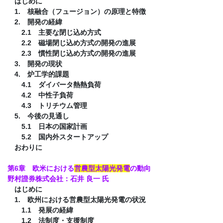
はじめに
1. 核融合（フュージョン）の原理と特徴
2. 開発の経緯
2.1 主要な閉じ込め方式
2.2 磁場閉じ込め方式の開発の進展
2.3 慣性閉じ込め方式の開発の進展
3. 開発の現状
4. 炉工学的課題
4.1 ダイバータ熱熱負荷
4.2 中性子負荷
4.3 トリチウム管理
5. 今後の見通し
5.1 日本の国家計画
5.2 国内外スタートアップ
おわりに
第6章 欧米における
営農型太陽光発電
の動向
野村證券株式会社：石井 良一 氏
はじめに
1. 欧州における営農型太陽光発電の状況
1.1 発展の経緯
1.2 法制度・支援制度