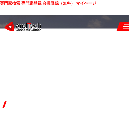
専門家検索
専門家登録
会員登録（無料）
マイページ
SEMINAR
BOOK
CONSULTING
SERVICE
COMPANY
INNOVATOR'S
Q&A
SUPPORT
SITE MAP
新規事業開発に挑むイノベーターを支援し、成功へと導きます。