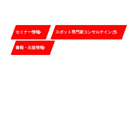
私たちは、イノベーターを目指す人と共に考え、
共に悩み、共に道を切り拓く企業を目指します。
CONTACT
セミナー情報
スポット専門家コンサルテイング
書籍・出版情報