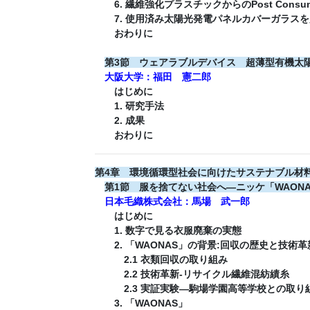
6. 繊維強化プラスチックからのPost Consumer
7. 使用済み太陽光発電パネルカバーガラスを用いたPo
おわりに
第3節 ウェアラブルデバイス 超薄型有機太
大阪大学：福田 憲二郎
はじめに
1. 研究手法
2. 成果
おわりに
第4章 環境循環型社会に向けたサステナブル材
第1節 服を捨てない社会へ―ニッケ「WAON
日本毛織株式会社：馬場 武一郎
はじめに
1. 数字で見る衣服廃棄の実態
2. 「WAONAS」の背景:回収の歴史と技術
2.1 衣類回収の取り組み
2.2 技術革新-リサイクル繊維混紡績糸
2.3 実証実験―駒場学園高等学校との取り
3. 「WAONAS」