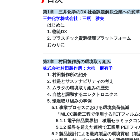
第1章 三井化学のDX 社会課題解決企業への変革
三井化学株式会社：三瓶 雅夫
はじめに
1. 物流DX
2. プラスチック資源循環プラットフォーム
おわりに
第2章 村田製作所の環境取り組み
株式会社村田製作所：大柿 麻有子
1. 村田製作所の紹介
2. 社是とサステナビリティの考え
3. ムラタの環境取り組みの歴史
4. 自然と調和するエレクトロニクス
5. 環境取り組みの事例
5.1 事業プロセスにおける環境負荷低減
「MLCC製造工程で使用するPETフィルム
5.1.1 電子部品業界初 積層セラミックコン
5.1.2 業界を超えた連携で工業用 PETフィ
5.2 製品設計による最終製品の環境貢献（製