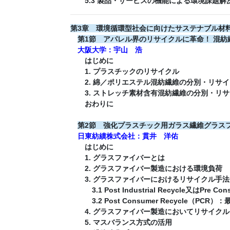
5.3 製品・サービスの機能による環境課題解
第3章 環境循環型社会に向けたサステナブル材
第1節 アパレル界のリサイクルに革命！ 混
大阪大学：宇山 浩
はじめに
1. プラスチックのリサイクル
2. 綿／ポリエステル混紡繊維の分別・リサイ
3. ストレッチ素材含有混紡繊維の分別・リサ
おわりに
第2節 強化プラスチック用ガラス繊維グラス
日東紡績株式会社：貫井 洋佑
はじめに
1. グラスファイバーとは
2. グラスファイバー製造における環境負荷
3. グラスファイバーにおけるリサイクル手法
3.1 Post Industrial Recycle又はPre
3.2 Post Consumer Recycle（
4. グラスファイバー製造においてリサイクル
5. マスバランス方式の活用