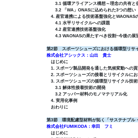
3.1 循環アライアンス構想～理念の共有と
3.2 「WA」ONASに込められた3つの想い
4. 産官連携による技術基盤強化とWAONAS
4.1 水平リサイクルへの課題
4.2 産官連携技術基盤強化
4.3 WAONASの果たすべき役割~今後の展
第2節 スポーツシューズにおける循環型リサ
株式会社アシックス：山出 貴士
はじめに
1. スポーツ製品開発を通した気候変動への貢
2. スポーツシューズの接着とリサイクルにお
3. スポーツシューズの循環型リサイクル技術
3.1 解体性接着技術の開発
3.2 アッパー材料のモノマテリアル化
4. 実用化事例
おわりに
第3節 環境配慮型材料が拓く「サステナブル
株式会社FUMIKODA：幸田 フミ
はじめに