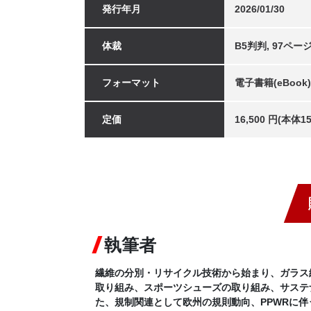
発行年月
2026/01/30
体裁
B5判判, 97ペー
フォーマット
電子書籍(eBook)
定価
16,500 円(本体
執筆者
繊維の分別・リサイクル技術から始まり、ガラス
取り組み、スポーツシューズの取り組み、サステ
た、規制関連として欧州の規則動向、PPWRに