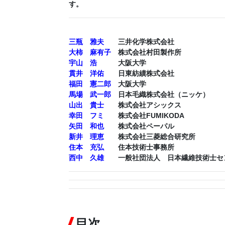
す。
三瓶 雅夫
三井化学株式会社
大柿 麻有子
株式会社村田製作所
宇山 浩
大阪大学
貫井 洋佑
日東紡績株式会社
福田 憲二郎
大阪大学
馬場 武一郎
日本毛織株式会社（ニッケ）
山出 貴士
株式会社アシックス
幸田 フミ
株式会社FUMIKODA
矢田 和也
株式会社ペーパル
新井 理恵
株式会社三菱総合研究所
住本 充弘
住本技術士事務所
西中 久雄
一般社団法人 日本繊維技術士セ
目次