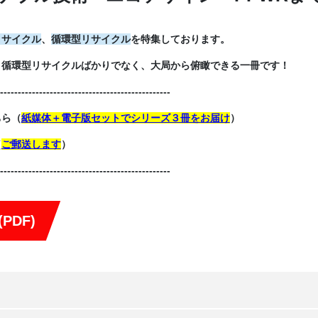
リサイクル
、
循環型リサイクル
を特集しております。
、循環型リサイクルばかりでなく、大局から俯瞰できる一冊です！
------------------------------------------------
ちら（
紙媒体＋電子版セットでシリーズ３冊をお届け
）
（
ご郵送します
）
------------------------------------------------
PDF)