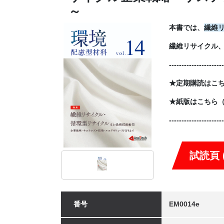
～
本書では、
繊維
繊維リサイクル
----------------------
★定期購読はこ
★紙版はこちら
----------------------
試読頁 (
番号
EM0014e