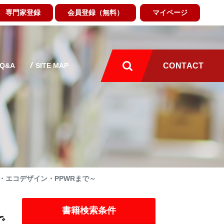
専門家登録
会員登録（無料）
マイページ
Q&A
SITE MAP
CONTACT
・エコデザイン・PPWRまで～
書籍検索条件
で