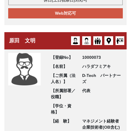
休日(土日祝祭日)対応可
Web対応可
原田 文明
【登録No】
10000073
【名前】
ハラダフミアキ
【ご所属（法
D-Tech パートナー
人名）】
ズ
【所属部署／
代表
役職】
【学位・資
格】
【経 験】
マネジメント経験者
企業技術者(OB含む)