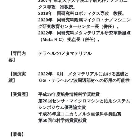
2007年 東北大学大学院工学研究科ナノメカニ
クス専攻 准教授。
2019年 同研究科ロボティクス専攻 教授。
2020年 同研究科附属マイクロ・ナノマシニン
グ研究教育センターセンター長（併任）。
2022年 同研究科メタマテリアル研究革新拠点
（Meta-RIC） 拠点長（併任）。
【専門内
テラヘルツ/メタマテリアル
容】
【講演実
2022年 6月 メタマテリアルにおける基礎と
績】
６G ・テラヘルツ波周辺部材への応用の可能性
【受賞歴】
平成19年度船井情報科学奨励賞
第26回センサ・マイクロマシンと応用システム
シンポジウム優秀論文賞
平成26年度コニカミノルタ画像科学奨励賞
第50回市村学術賞貢献賞
【著書】