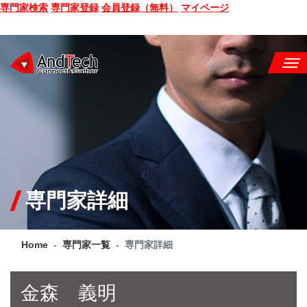
専門家検索
専門家登録
会員登録（無料）
マイページ
SEMINAR
BOOK
CONSULTING
SERVICE
専門家詳細
COMPANY
Home
専門家一覧
専門家詳細
Q&A
SITE MAP
金森 義明