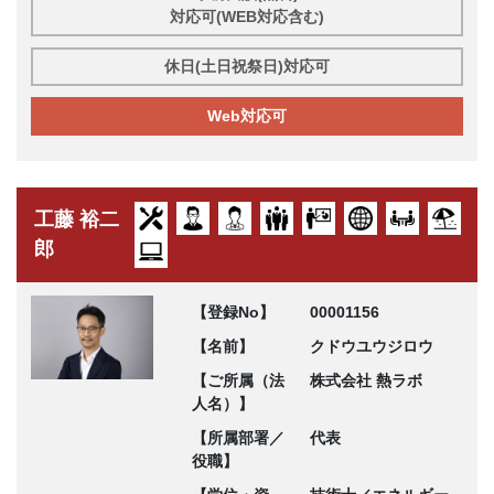
対応可(WEB対応含む)
休日(土日祝祭日)対応可
Web対応可
工藤 裕二
郎
【登録No】
00001156
【名前】
クドウユウジロウ
【ご所属（法
株式会社 熱ラボ
人名）】
【所属部署／
代表
役職】