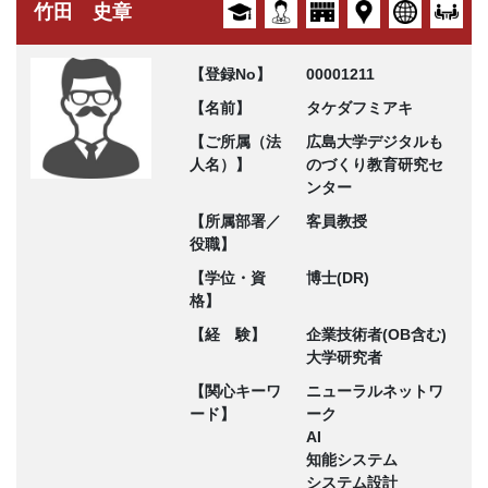
竹田 史章
【登録No】
00001211
【名前】
タケダフミアキ
【ご所属（法
広島大学デジタルも
人名）】
のづくり教育研究セ
ンター
【所属部署／
客員教授
役職】
【学位・資
博士(DR)
格】
【経 験】
企業技術者(OB含む)
大学研究者
【関心キーワ
ニューラルネットワ
ード】
ーク
AI
知能システム
システム設計