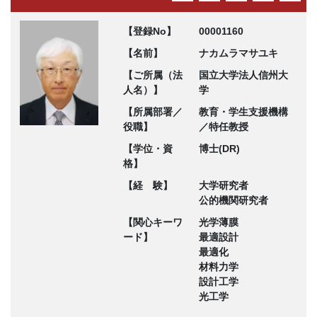
【登録No】
00001160
【名前】
ナカムラマサユキ
【ご所属（法
国立大学法人信州大
人名）】
学
【所属部署／
教育・学生支援機構
役職】
／特任教授
【学位・資
博士(DR)
格】
【経 験】
大学研究者
公的機関研究者
【関心キーワ
光学薄膜
ード】
最適設計
最適化
材料力学
設計工学
光工学