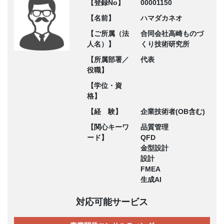
【登録No】
00001150
【名前】
ハマダカネオ
【ご所属（法
合同会社高崎ものづ
人名）】
くり技術研究所
【所属部署／
代表
役職】
【学位・資
格】
【経 験】
企業技術者(OB含む)
【関心キーワ
品質管理
ード】
QFD
金型設計
設計
FMEA
生成AI
対応可能サービス