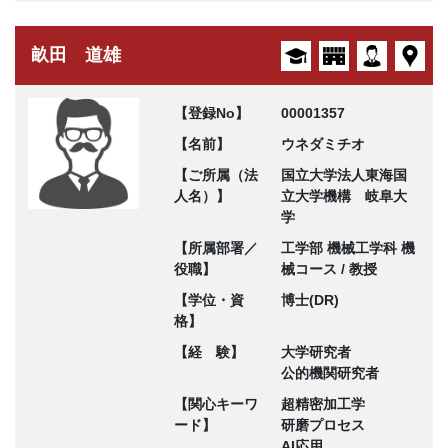
畝田 道雄
【登録No】
00001357
【名前】
ウネダミチオ
【ご所属（法
国立大学法人東海国
人名）】
立大学機構 岐阜大
学
【所属部署／
工学部 機械工学科 機
役職】
械コース / 教授
【学位・資
博士(DR)
格】
【経 験】
大学研究者
公的機関研究者
【関心キーワ
超精密加工学
ード】
研磨プロセス
AI応用