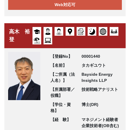
Web対応可
高木 裕
登
【登録No】
00001440
【名前】
タカギユウト
【ご所属（法
Bayside Energy
人名）】
Insights LLP
【所属部署／
技術戦略アナリスト
役職】
【学位・資
博士(DR)
格】
【経 験】
マネジメント経験者
企業技術者(OB含む)