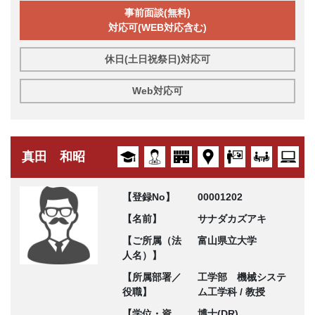
事前面談(無料)
対応可(WEB対応含む)
休日(土日祝祭日)対応可
Web対応可
真田 和昭
【登録No】
00001202
【名前】
サナダカズアキ
【ご所属（法
富山県立大学
人名）】
【所属部署／
工学部 機械システ
役職】
ム工学科 / 教授
【学位・資
博士(DR)