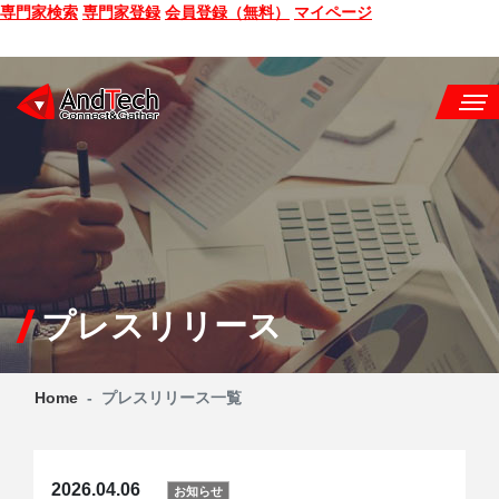
専門家検索
専門家登録
会員登録（無料）
マイページ
SEMINAR
BOOK
CONSULTING
SERVICE
プレスリリース
COMPANY
Home
プレスリリース一覧
Q&A
SITE MAP
2026.04.06
お知らせ