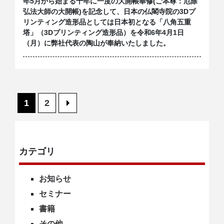
年5月から始まる十年に一度の大開帳奉修(ご本尊：厄除
弘法大師の大開帳)を記念して、日本の仏閣寺院の3Dプ
リンティング造形品としては日本初となる「八角五重
塔」（3Dプリンティング造形品）を令和6年4月1日
（月）に弊社代表の陶山が奉納いたしました。
1
2
>
カテゴリ
お知らせ
セミナー
書籍
その他