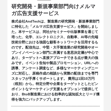
研究開発・新規事業部門向けメルマ
CONTACT
ガ広告支援サービス
株式会社AndTechは、製造業の研究開発・新規事業部門
に特化した「メルマガ広告支援サービス」を開始しまし
た。本サービスは、同社がセミナーや出版事業を通じて
培った、化学、エレクトロニクス、自動車、AI等の先端
技術分野における強固な顧客ネットワークを活用するも
のです。配信先は、中堅・大手製造業の研究開発やオー
プンイノベーション部門に所属する意思決定層が中心で
あり、ターゲットへ直接アプローチできる点が最大の強
みです。イベント告知や製品プロモーション、URLへの
誘導、アンケート調査など、多様なマーケティングニー
ズに対応し、原稿作成の相談から実際の配信までを専門
スタッフが手厚くサポートします。 費用は1回10万円
（税別）から。特定分野や企業をターゲットとしたピン
ポイントなマーケティング支援もオプションで提供して
おり、BtoB製造業における効率的な認知拡大とリード獲
得を強力にバックアップします。