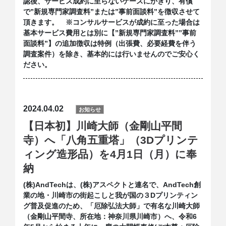
認後、サービス成約に至らないケースにかぎり、有償
で”新規専門家調査料”または”事前面談料”を徴収させて
頂きます。 ※コンサルサービスが成約に至った場合は
基本サービス費用とは別に【”新規専門家調査料””事前
面談料”】の追加徴収は特例（出張費、必要経費を伴う
調査案件）を除き、基本的には行いませんのでご安心く
ださい。
2024.04.02
お知らせ
【日本初】川崎大師（金剛山平間
寺）へ「八角五重塔」（3Dプリンテ
ィング造形品）を4月1日（月）に奉
納
(株)AndTechは、(株)アスペクトと連名で、AndTech創
業の地・川崎市の街起こしと我が国の３Dプリンティン
グ普及促進のため、「厄除弘法大師」で有名な川崎大師
（金剛山平間寺、所在地：神奈川県川崎市）へ、令和6