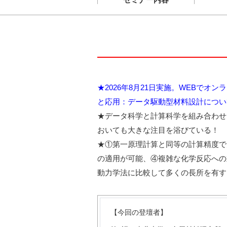
★2026年8月21日実施。WEBで
と応用：データ駆動型材料設計につい
★データ科学と計算科学を組み合わせ
おいても大きな注目を浴びている！
★①第一原理計算と同等の計算精度で
の適用が可能、④複雑な化学反応への
動力学法に比較して多くの長所を有す
【今回の登壇者】