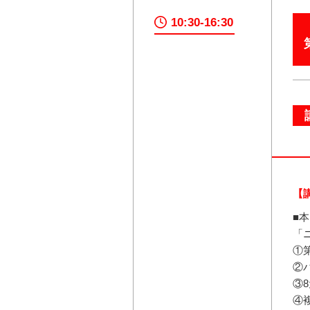
10:30-16:30
【
■
「
①
②
③
④