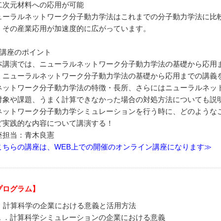
二次元材料への応用が可能
ューラルネットワーク分子動力学法はこれまでの分子動力学法に比
、その産業応用が加速度的に広がっています。
本講座のポイント
講演では、ニューラルネットワーク分子動力学法の基礎から応用
、ニューラルネットワーク分子動力学法の基礎から応用までの講義
ネットワーク分子動力学法の特徴・長所、さらにはニューラルネッ
対象や課題、うまく計算できなかった場合の対処方法についても説
ネットワーク分子動力学シミュレーションを行う時に、どのような
ど実践的な内容について講演する！
座担当：青木良憲
こちらの講座は、WEB上での開催のオンライン講座になります≫
プログラム】
1] 計算科学の企業における意義と活用方法
．計算科学シミュレーションの企業における意義