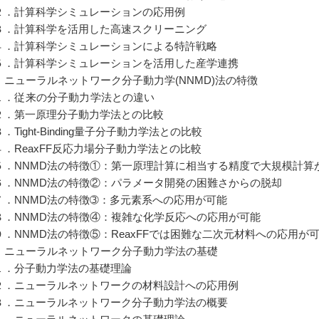
．計算科学シミュレーションの応用例
．計算科学を活用した高速スクリーニング
．計算科学シミュレーションによる特許戦略
．計算科学シミュレーションを活用した産学連携
2] ニューラルネットワーク分子動力学(NNMD)法の特徴
．従来の分子動力学法との違い
．第一原理分子動力学法との比較
Tight-Binding量子分子動力学法との比較
．ReaxFF反応力場分子動力学法との比較
．NNMD法の特徴①：第一原理計算に相当する精度で大規模計算
．NNMD法の特徴②：パラメータ開発の困難さからの脱却
．NNMD法の特徴➂：多元素系への応用が可能
．NNMD法の特徴④：複雑な化学反応への応用が可能
．NNMD法の特徴⑤：ReaxFFでは困難な二次元材料への応用が
3] ニューラルネットワーク分子動力学法の基礎
．分子動力学法の基礎理論
．ニューラルネットワークの材料設計への応用例
．ニューラルネットワーク分子動力学法の概要