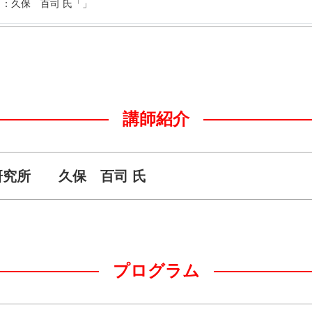
：久保 百司 氏「」
講師紹介
研究所 久保 百司 氏
プログラム