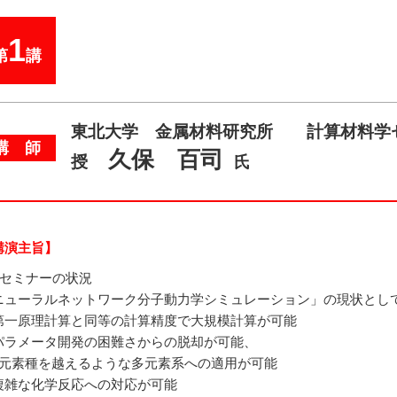
1
第
講
東北大学 金属材料研究所 計算材料学
講 師
久保 百司
授
氏
講演主旨】
本セミナーの状況
ニューラルネットワーク分子動力学シミュレーション」の現状とし
第一原理計算と同等の計算精度で大規模計算が可能
パラメータ開発の困難さからの脱却が可能、
8元素種を越えるような多元素系への適用が可能
複雑な化学反応への対応が可能