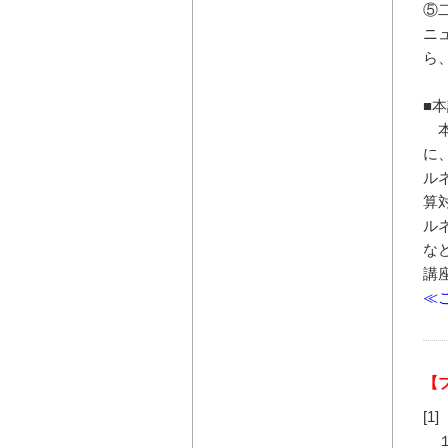
⑤
ニ
ら
■
本
に
ル
算
ル
な
講
≪
【
[
１