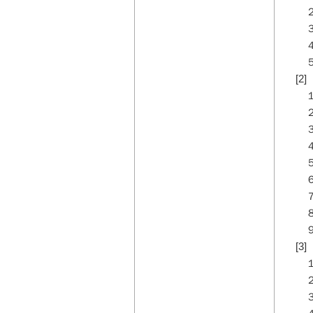
２
３
４
５
[
１
２
３．
４
５
６
７
８
９
[
１
２
３