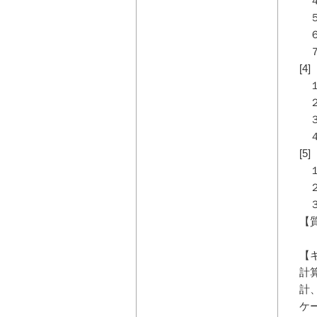
４
５
６
７
[
１
２
３
４
[
１
２
３
【
【
計
計
ケ