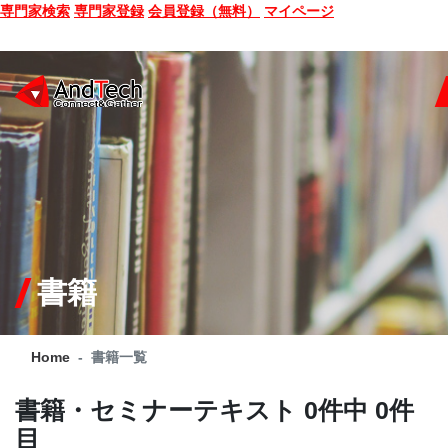
専門家検索
専門家登録
会員登録（無料）
マイページ
SEMINAR
BOOK
CONSULTING
SERVICE
書籍
COMPANY
Home
書籍一覧
Q&A
書籍・セミナーテキスト
0件中 0件
SITE MAP
目