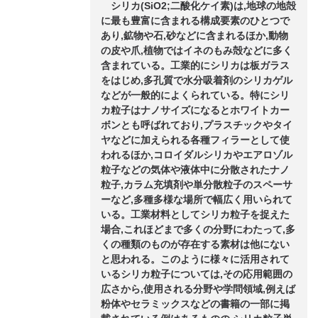
シリカ(SiO2;二酸化ケイ素)は,地球の地殻
に最も豊富に含まれる構成要素のひとつで
あり,鉱物や石,砂などに含まれるほか,動物
の皮や爪,植物ではイネのもみ殻などに多く
含まれている。工業的にシリカは板ガラス
をはじめ,多孔質で水分吸着剤のシリカゲル
などが一般的によくられている。特にシリ
カ粒子はナノサイズになるとホワイトカー
ボンとも呼ばれており,プラスチックやタイ
ヤなどに加えられる各種フィラーとして使
われるほか,コロイダルシリカやエアロゾル
粒子などの気体や液体中に分散されたナノ
粒子,カラム充填剤や単分散粒子のスペーサ
ーなど,多種多様な場所で幅広く用いられて
いる。工業材料としてシリカ粒子を捉えた
場合,これほどまで多くの分野にわたって,多
くの種類のものが存在する素材は他にない
と思われる。このように様々に活用されて
いるシリカ粒子については,その応用範囲の
広さから,使用される分野や学問領域,例えば
粉体やセラミックスなどの書籍の一部に掲