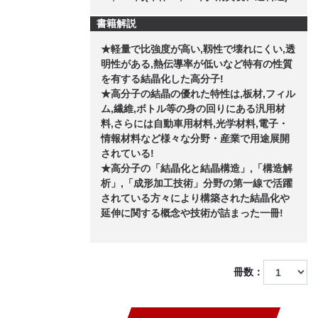
書籍解説
★軽量で比強度が高い,靱性で壊れにくい,透
明性がある,熱伝導率が低いなど特有の性質
を有する結晶化した高分子!
★高分子の結晶の優れた特性は,板材,フィル
ム,繊維,ボトル等の身の回りにある汎用材
料,さらには自動車用材料,光学材料,電子・
情報材料など様々な分野・産業で用途展開
されている!
★高分子の「結晶化と結晶構造」,「構造解
析」,「成形加工技術」分野の第一線で活躍
されている方々により構築された結晶化や
延伸に関する概念や技術が詰まった一冊!
冊数：