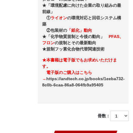
★「環境配慮に向けた企業の取り組みの最
前線」
①
ライオン
の環境対応と回収システム構
築
②包装材の
「紙化」動向
★「化学物質規制と今後の動向」
PFAS、
フロン
の規制とその最新動向
★規制フッ素化合物代替関連技術
★本書籍は電子版でもお求めいただけま
す。
電子版のご購入はこちら
→
https://andtech.co.jp/books/1eeba732-
8c0b-6caa-86a8-064fb9a95405
冊数：