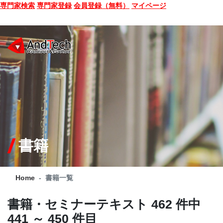
専門家検索
専門家登録
会員登録（無料）
マイページ
SEMINAR
BOOK
CONSULTING
SERVICE
書籍
COMPANY
Home
書籍一覧
Q&A
書籍・セミナーテキスト
462 件中
SITE MAP
441 ～ 450 件目