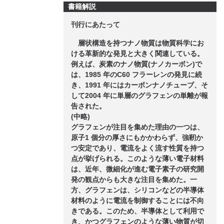
書籍解説
刊行にあたって
層状構造を持つナノ物質は物質科学にお
ける革新的な発見と大きく関連している。
例えば、炭素のナノ物質(ナノカーボン)で
は、1985 年のC60 フラーレンの発見に続
き、1991 年にはカーボンナノチューブ、そ
して2004 年に単層のグラフェンの単離が報
告された。
(中略)
グラフェンが注目を集めた理由の一つは、
原子1 個分の厚さにもかかわらず、強靭か
つ安定であり、電流をよく流す性質を持つ
点が挙げられる。このような薄い電子材料
は、近年、微細化が進む電子素子の研究開
発の観点からも大きな注目を集めた。一
方、グラフェンは、シリコンなどの半導体
材料のように電流を制御することには不向
きである。このため、半導体として利用で
き、かつグラフェンのような薄い物質が切