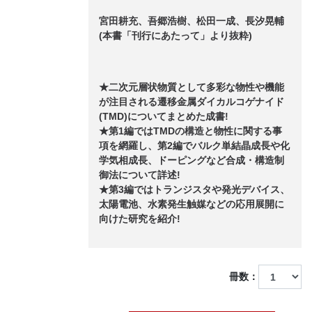
宮田耕充、吾郷浩樹、松田一成、長汐晃輔
(本書「刊行にあたって」より抜粋)
★二次元層状物質として多彩な物性や機能
が注目される遷移金属ダイカルコゲナイド
(TMD)についてまとめた成書!
★第1編ではTMDの構造と物性に関する事
項を網羅し、第2編でバルク単結晶成長や化
学気相成長、ドーピングなど合成・構造制
御法について詳述!
★第3編ではトランジスタや発光デバイス、
太陽電池、水素発生触媒などの応用展開に
向けた研究を紹介!
冊数：