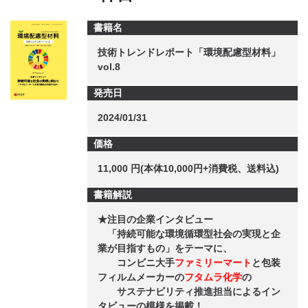
書籍名
CONTACT
技術トレンドレポート「環境配慮型材料」
vol.8
発売日
2024/01/31
価格
11,000 円(本体10,000円+消費税、送料込)
書籍解説
★注目の企業インタビュー
「持続可能な環境循環型社会の実現と企
業が目指すもの」をテーマに、
コンビニ大手
ファミリーマート
と包装
フィルムメーカーの
フタムラ化学
の
サステナビリティ推進担当によるイン
タビューの模様を掲載！