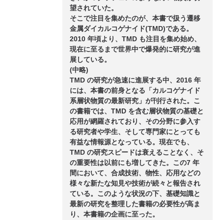
望されていた。
そこで注目を集めたのが、本書で扱う遷移
金属ダイカルコゲナイド(TMD)である。
2010 年頃より、TMD も注目を集め始め、
現在に至るまで世界中で爆発的に研究が進
展している。
(中略)
TMD の研究が急速に進展する中、2016 年
には、本書の前身となる「カルコゲナイド
系層状物質の最新研究」が刊行された。こ
の書籍では、TMD を含む層状物質の基礎と
応用が網羅されており、その分野に参入す
る研究者や学生、そして専門家にとっても
有益な情報源となっている。現在でも、
TMD の研究スピードは衰えることなく、そ
の重要性は以前にも増してきた。この7 年
間において、合成技術、物性、応用などの
様々な新たな知見や技術が続々と報告され
ている。このような状況の下、基礎知識と
最新の研究を整理した書籍の必要性が高ま
り、本書籍の企画に至った。