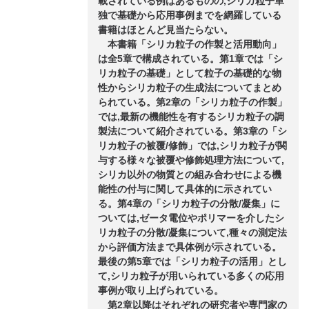
載されている例はあるものの,シリカ粒子単
独で基礎から応用事例までを網羅している
書籍はほとんど見当たらない。
本書籍「シリカ粒子の作製と活用動向」
は全5章で構成されている。第1章では「シ
リカ粒子の基礎」として粒子の基礎的な物
性からシリカ粒子の生成法についてまとめ
られている。第2章の「シリカ粒子の作製」
では,最新の機能性を有するシリカ粒子の調
製法について紹介されている。第3章の「シ
リカ粒子の被覆/修飾」では,シリカ粒子が関
与する様々な被覆や修飾処理方法について,
シリカ以外の物質との組み合わせによる機
能性の付与に関して具体的に示されてい
る。第4章の「シリカ粒子の分散/凝集」に
ついては,ゼータ電位やポリマーを介したシ
リカ粒子の分散/凝集について,種々の測定法
から評価方法まで具体例が示されている。
最後の第5章では「シリカ粒子の活用」とし
て,シリカ粒子が用いられている多くの応用
事例が取り上げられている。
第2章以降はそれぞれの研究者や専門家の