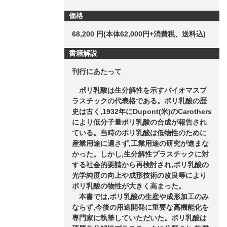
価格
68,200 円(本体62,000円+消費税、送料込)
書籍解説
刊行にあたって
ポリ乳酸は生分解性を示すバイオマスプ
ラスチックの代表格である。ポリ乳酸の歴
史は古く,1932年にDupont(米)のCarothers
により低分子量ポリ乳酸の合成が報告され
ている。当時のポリ乳酸は低物性のために
産業用途に適さず,工業用途の研究が進まな
かった。しかし,生分解性プラスチックに対
する社会的要請から再検討され,ポリ乳酸の
光学純度の向上や成形技術の改良等により
ポリ乳酸の物性が大きく高まった。
本書では,ポリ乳酸の生産や成形加工のみ
ならず,今後の用途開発に重要な高機能化を
専門家に執筆していただいた。ポリ乳酸は