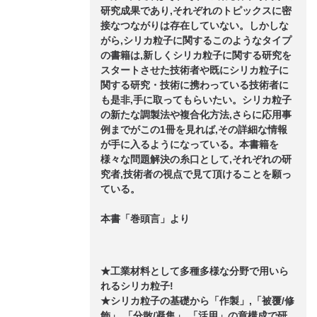
研究成果であり,それぞれのトピックスに密
接なつながりは存在していない。しかしな
がら,シリカ粒子に関するこのようなタイプ
の書籍は,新しくシリカ粒子に関する研究を
スタートさせた技術者や既にシリカ粒子に
関する研究・技術に携わっている技術者に
も是非,手に取ってもらいたい。シリカ粒子
の新たな調製法や複合化方法,さらに応用事
例までがこの1冊を見れば,その詳細な情報
が手に入るようになっている。本書籍を
様々な問題解決の糸口として,それぞれの研
究者,技術者の視点で見て頂けることを願っ
ている。
本書「巻頭言」より
★工業材料として多種多様な分野で用いら
れるシリカ粒子!
★シリカ粒子の基礎から「作製」,「被覆/修
飾」,「分散/凝集」,「活用」の章構成で研