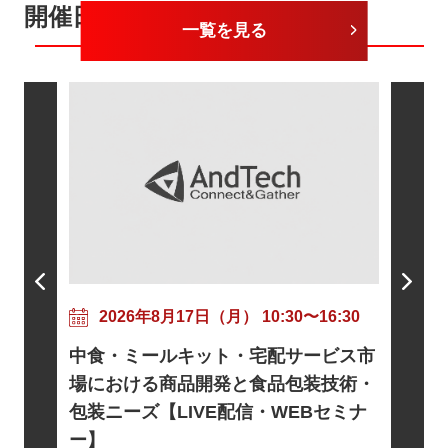
開催日が近いセミナー
一覧を見る
202
粘着剤
17:30
2026年8月17日（月） 10:30〜16:30
ニズムと
トに向け
中食・ミールキット・宅配サービス市
信・WE
基礎とロ
場における商品開発と食品包装技術・
電・宇宙
包装ニーズ【LIVE配信・WEBセミナ
EBセミ
ー】