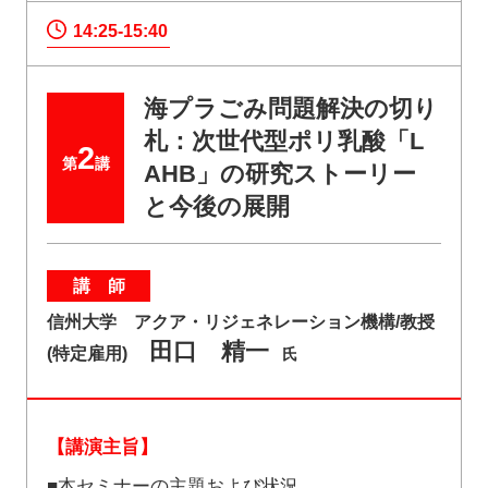
14:25-15:40
海プラごみ問題解決の切り
札：次世代型ポリ乳酸「L
2
第
講
AHB」の研究ストーリー
と今後の展開
講 師
信州大学 アクア・リジェネレーション機構/教授
田口 精一
(特定雇用)
氏
【講演主旨】
■本セミナーの主題および状況