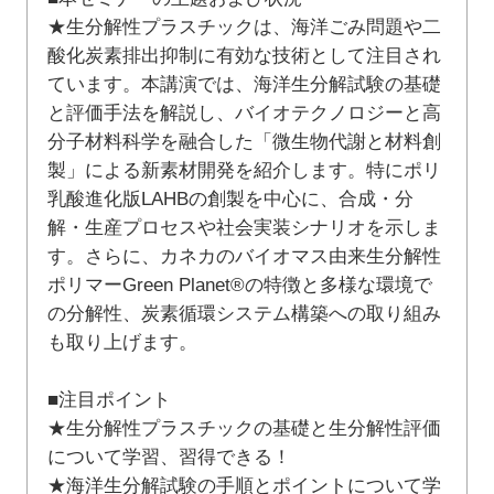
★生分解性プラスチックは、海洋ごみ問題や二
酸化炭素排出抑制に有効な技術として注目され
ています。本講演では、海洋生分解試験の基礎
と評価手法を解説し、バイオテクノロジーと高
分子材料科学を融合した「微生物代謝と材料創
製」による新素材開発を紹介します。特にポリ
乳酸進化版LAHBの創製を中心に、合成・分
解・生産プロセスや社会実装シナリオを示しま
す。さらに、カネカのバイオマス由来生分解性
ポリマーGreen Planet®の特徴と多様な環境で
の分解性、炭素循環システム構築への取り組み
も取り上げます。
■注目ポイント
★生分解性プラスチックの基礎と生分解性評価
について学習、習得できる！
★海洋生分解試験の手順とポイントについて学