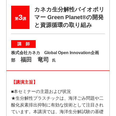
カネカ生分解性バイオポリ
3
マー Green Planet®の開発
第
講
と資源循環の取り組み
講 師
株式会社カネカ Global Open Innovation企画
福田 竜司
部
氏
【講演主旨】
■本セミナーの主題および状況
★生分解性プラスチックは、海洋ごみ問題や二
酸化炭素排出抑制に有効な技術として注目され
ています。本講演では、海洋生分解試験の基礎