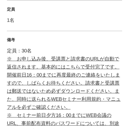
定員
1名
備考
定員：30名
※ お申し込み後、受講票と請求書のURLが自動で
返信されます。基本的にはこちらで受付完了です。
開催前日16：00までに再度最終のご連絡をいたしま
すので、しばらくお待ちください。請求書と受講票
は郵送ではないため必ずダウンロードください。ま
た、同時に送られるWEBセミナー利用規約・マニュ
アルを必ずご確認ください。
※ セミナー前日夕方16：00までにWEB会議の
URL、事前配布資料のパスワードについては、別途