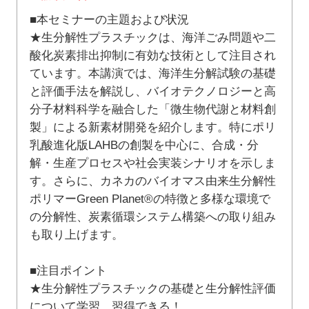
■本セミナーの主題および状況
★生分解性プラスチックは、海洋ごみ問題や二
酸化炭素排出抑制に有効な技術として注目され
ています。本講演では、海洋生分解試験の基礎
と評価手法を解説し、バイオテクノロジーと高
分子材料科学を融合した「微生物代謝と材料創
製」による新素材開発を紹介します。特にポリ
乳酸進化版LAHBの創製を中心に、合成・分
解・生産プロセスや社会実装シナリオを示しま
す。さらに、カネカのバイオマス由来生分解性
ポリマーGreen Planet®の特徴と多様な環境で
の分解性、炭素循環システム構築への取り組み
も取り上げます。
■注目ポイント
★生分解性プラスチックの基礎と生分解性評価
について学習、習得できる！