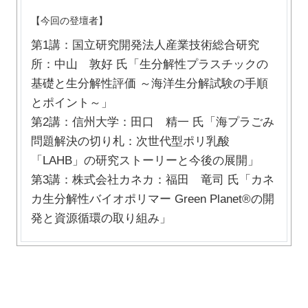
【今回の登壇者】
第1講：国立研究開発法人産業技術総合研究
所：中山 敦好 氏「生分解性プラスチックの
基礎と生分解性評価 ～海洋生分解試験の手順
とポイント～」
第2講：信州大学：田口 精一 氏「海プラごみ
問題解決の切り札：次世代型ポリ乳酸
「LAHB」の研究ストーリーと今後の展開」
第3講：株式会社カネカ：福田 竜司 氏「カネ
カ生分解性バイオポリマー Green Planet®の開
発と資源循環の取り組み」