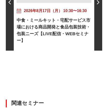
202
粘着剤
17:30
2026年8月17日（月） 10:30〜16:30
ニズムと
トに向け
中食・ミールキット・宅配サービス市
信・WE
基礎とロ
場における商品開発と食品包装技術・
電・宇宙
包装ニーズ【LIVE配信・WEBセミナ
EBセミ
ー】
関連セミナー