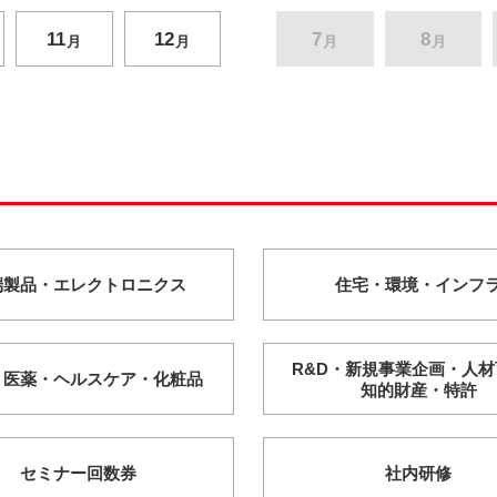
11
12
7
8
月
月
月
月
端製品・
エレクトロニクス
住宅・
環境・
インフ
R&D・
新規事業企画・
人材
・
医薬・
ヘルスケア・
化粧品
知的財産・
特許
セミナー回数券
社内研修