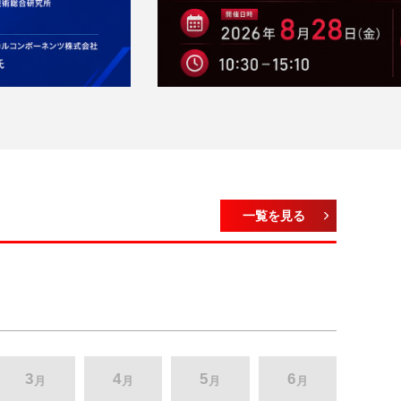
一覧を見る
3
4
5
6
月
月
月
月