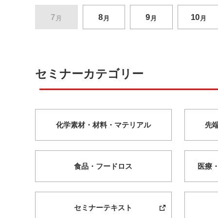
7
8
9
10
月
月
月
月
セミナーカテゴリー
化学素材・
材料・
マテリアル
先
食品・
フードロス
医療
セミナーテキスト