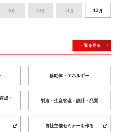
9
10
11
12
月
月
月
月
一覧を見る
ラ
移動体・
エネルギー
育成・
製造・
生産管理・
設計・
品質
自社主催セミナーを作る