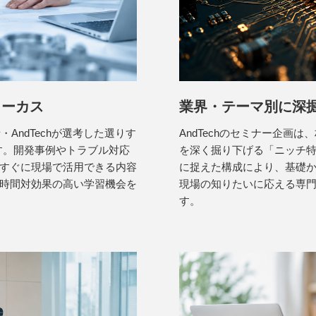
ォーカス
業界・テーマ別に深
・AndTechが選考した選りす
AndTechのセミナー企画
す。開発事例やトラブル対応
を深く掘り下げる「ニッチ
後すぐに現場で活用できる内容
に捉えた構成により、基礎
時間対効果の高い学習機会を
現場の知りたいに応える専
す。