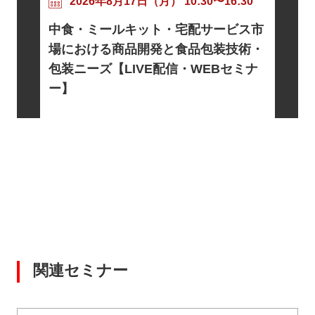
粘着剤
17:30
2026年8月17日（月） 10:30〜16:30
ニズムと
トに向け
中食・ミールキット・宅配サービス市
信・WE
基礎とロ
場における商品開発と食品包装技術・
電・宇宙
包装ニーズ【LIVE配信・WEBセミナ
EBセミ
ー】
関連セミナー