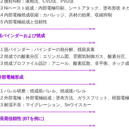
2 微粒Ni粉：液相法、CVD法、PVD法
.3 Niペースト組成：内部電極印刷、シートアタック、塗布形状 ネ
.4 内部電極焼成収縮：カバレッジ、共材の効果、収縮抑制
.5 内部電極組成と信頼性
────────────────────────────∽∽
. 脱バインダーおよび焼成
────────────────────────────∽∽
.1 脱バインダー：バインダーの熱分解、残留炭素
.2 焼成での酸素分圧：エリンガム図、雰囲気制御ガス、酸素分圧
.3 焼成プロファイル設計：アニール、酸素拡散、非平衡、ネック
────────────────────────────∽∽
 外部電極形成
────────────────────────────∽∽
.1 バレル研磨：焼成前バレル、焼成後バレル
.2 外部電極：外部電極組成：塗布方法、ガラスフリット、樹脂電
.3 耐湿不良：マイグレーション、Snウイスカー
────────────────────────────∽∽
. 長期信頼性 (BTを例に)
────────────────────────────∽∽