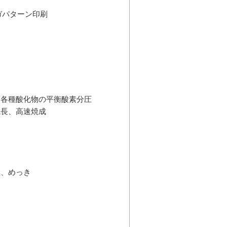
ガパターン印刷
、各種酸化物の平衡酸素分圧
成長、高速焼成
極、めっき