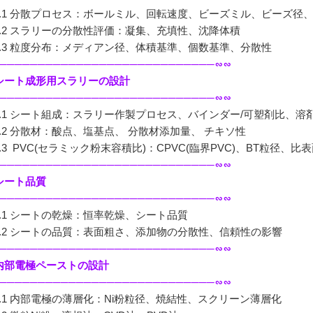
.1 分散プロセス：ボールミル、回転速度、ビーズミル、ビーズ径
.2 スラリーの分散性評価：凝集、充填性、沈降体積
.3 粒度分布：メディアン径、体積基準、個数基準、分散性
────────────────────────────∽∽
. シート成形用スラリーの設計
────────────────────────────∽∽
.1 シート組成：スラリー作製プロセス、バインダー/可塑剤比、溶
.2 分散材：酸点、塩基点、 分散材添加量、 チキソ性
.3 PVC(セラミック粉末容積比)：CPVC(臨界PVC)、BT粒径、
────────────────────────────∽∽
 シート品質
────────────────────────────∽∽
.1 シートの乾燥：恒率乾燥、シート品質
.2 シートの品質：表面粗さ、添加物の分散性、信頼性の影響
────────────────────────────∽∽
. 内部電極ペーストの設計
────────────────────────────∽∽
.1 内部電極の薄層化：Ni粉粒径、焼結性、スクリーン薄層化