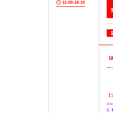
11:00-16:10
【
―
【
∽∽
1.