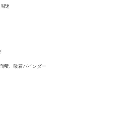
、周速
剤
比表面積、吸着バインダー