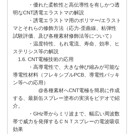
・優れた柔軟性と高伝導性を有しかつ透
明なCNT誘電エラストマの解説
・誘電エラストマ用のポリマー/エラスト
マとそれらの修飾方法（応力-歪曲線、粘弾性
試験評価、及び各種素材修飾法等について）
・温度特性、もれ電流、寿命、効率、ヒ
ステリシス等の解説
1.6. CNT電極技術の応用
・高導電性で、大きな伸び縮みが可能な
導電性材料（フレキシブルPCB、導電性パッキ
ン等への応用）
@各種素材へCNT電極を簡易に作成
する、最新缶スプレー塗布の実演をビデオで紹
介。
・GHz帯からミリ波まで、幅広い周波数
帯で威力を発揮するＣＮＴスプレーの電波吸収
効果