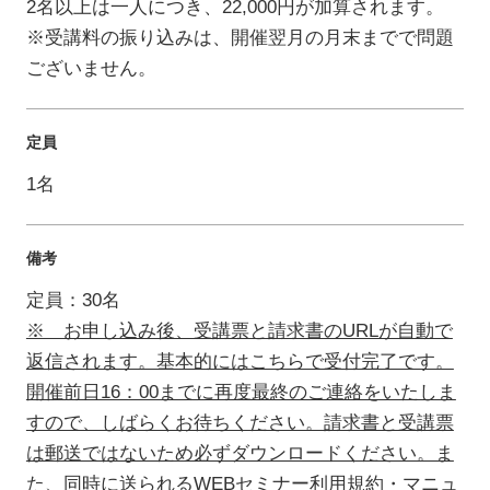
2名以上は一人につき、22,000円が加算されます。
※受講料の振り込みは、開催翌月の月末までで問題
ございません。
定員
1名
備考
定員：30名
※ お申し込み後、受講票と請求書のURLが自動で
返信されます。基本的にはこちらで受付完了です。
開催前日16：00までに再度最終のご連絡をいたしま
すので、しばらくお待ちください。請求書と受講票
は郵送ではないため必ずダウンロードください。ま
た、同時に送られるWEBセミナー利用規約・マニュ