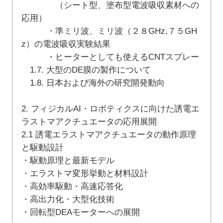
（シート型、塗布型電波吸収素材への
応用）
・準ミリ波、ミリ波（２８GHz,７５GH
z）の電波吸収実験結果
・ヒーターとしても使えるCNTスプレー
1.7. 大型のDE膜の製作について
1.8. 日本および海外の研究開発動向
2. フィジカルAI・ロボティクスに向けた誘電エ
ラストマアクチュエータの応用展開
2.1 誘電エラストマアクチュエータの動作原理
と駆動設計
・駆動原理と最新モデル
・エラストマ変形挙動と材料設計
・高効率駆動・高速応答化
・高出力化・大型化技術
・回転型DEAモーターへの展開