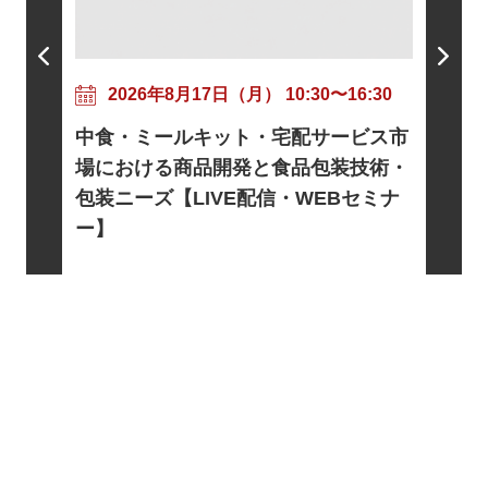
202
粘着剤
17:30
2026年8月17日（月） 10:30〜16:30
ニズムと
トに向け
中食・ミールキット・宅配サービス市
信・WE
基礎とロ
場における商品開発と食品包装技術・
電・宇宙
包装ニーズ【LIVE配信・WEBセミナ
EBセミ
ー】