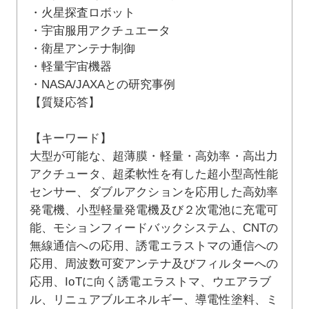
・火星探査ロボット
・宇宙服用アクチュエータ
・衛星アンテナ制御
・軽量宇宙機器
・NASA/JAXAとの研究事例
【質疑応答】
【キーワード】
大型が可能な、超薄膜・軽量・高効率・高出力
アクチュータ、超柔軟性を有した超小型高性能
センサー、ダブルアクションを応用した高効率
発電機、小型軽量発電機及び２次電池に充電可
能、モションフィードバックシステム、CNTの
無線通信への応用、誘電エラストマの通信への
応用、周波数可変アンテナ及びフィルターへの
応用、IoTに向く誘電エラストマ、ウエアラブ
ル、リニュアブルエネルギー、導電性塗料、ミ