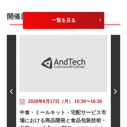
開催日が近いセミナー
一覧を見る
202
粘着剤
17:30
2026年8月17日（月） 10:30〜16:30
ニズムと
トに向け
中食・ミールキット・宅配サービス市
信・WE
基礎とロ
場における商品開発と食品包装技術・