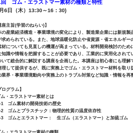
1回 ゴム・エラストマー素材の種類と特性
月6日（木）13:30～16：30)
講座主旨(学習のねらい)】
本の産業経済構造・事業環境の変化により、製造業企業には新規製
が求められている。また、地球温暖化防止や省資源・省エネルギー
素材についても見直しの機運が高まっている。材料開発検討のため
な知識や情報を把握することが必要であり、工業的に実用化されて
ついて総合的に解説する講座を企画した。本講座は初心者にも理解
整理して提供するが、既に実務上でゴム・エラストマー材料を取り
の業界・事業環境動向や実務上のトラブル対策など知識・情報を再
プログラム】
.ゴム・エラストマー素材とは
-1 ゴム素材の開発技術の歴史
-2 ゴムとプラスチック：物理的性質の温度依存性
-3 ゴムとエラストマー： 生ゴム（エラストマー）と加硫ゴム
.ゴム・エラストマー素材の種類