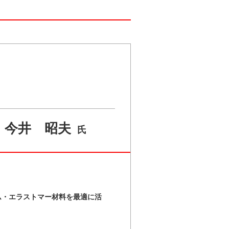
今井 昭夫
氏
ム・エラストマー材料を最適に活