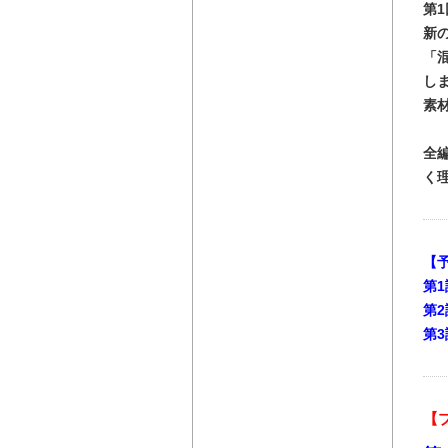
第
新
「
し
素
全
く
【
第1
第2
第3
【