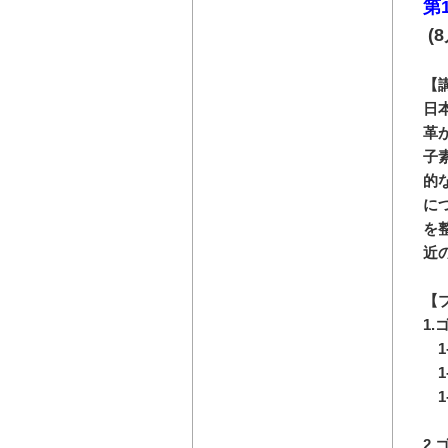
第
(8
【
日
革
子
的
に
を
近
【
1
1
1
1
2