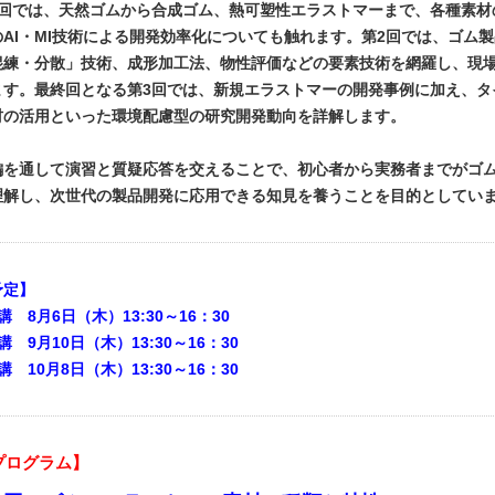
1回では、天然ゴムから合成ゴム、熱可塑性エラストマーまで、各種素材
のAI・MI技術による開発効率化についても触れます。第2回では、ゴム
混練・分散」技術、成形加工法、物性評価などの要素技術を網羅し、現
ます。最終回となる第3回では、新規エラストマーの開発事例に加え、タ
材の活用といった環境配慮型の研究開発動向を詳解します。
編を通して演習と質疑応答を交えることで、初心者から実務者までがゴ
理解し、次世代の製品開発に応用できる知見を養うことを目的としてい
予定】
講 8月6日（木）13:30～16：30
講 9月10日（木）13:30～16：30
講 10月8日（木）13:30～16：30
プログラム】