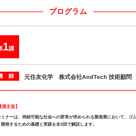
プログラム
1
第
講
講 師
元住友化学 株式会社AndTech 技術顧問
講演主旨】
セミナーは、持続可能な社会への変革が求められる製造業において、ゴ
・開発するための基礎と実践を全3回で解説します。