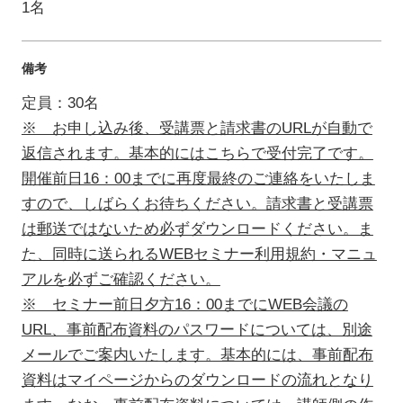
1名
備考
定員：30名
※ お申し込み後、受講票と請求書のURLが自動で
返信されます。基本的にはこちらで受付完了です。
開催前日16：00までに再度最終のご連絡をいたしま
すので、しばらくお待ちください。請求書と受講票
は郵送ではないため必ずダウンロードください。ま
た、同時に送られるWEBセミナー利用規約・マニュ
アルを必ずご確認ください。
※ セミナー前日夕方16：00までにWEB会議の
URL、事前配布資料のパスワードについては、別途
メールでご案内いたします。基本的には、事前配布
資料はマイページからのダウンロードの流れとなり