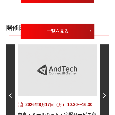
開催日が近いセミナー
一覧を見る
202
粘着剤
17:30
2026年8月17日（月） 10:30〜16:30
ニズムと
トに向け
中食・ミールキット・宅配サービス市