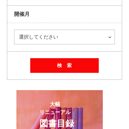
開催月
検 索
大幅
リニューアル
図書目録