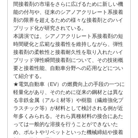
間接着剤の市場をさらに広げるために新しい機
能の付与や、従来のシアノアクリレート系接着
剤の限界を超えるための様々な接着剤とのハイ
ブリッド化が研究されている。
本講演では、シアノアクリレート系接着剤の短
時間硬化と広範な接着性を維持しながら、弾性
接着剤の柔軟性と接着耐久性を取り入れたハイ
ブリッド弾性瞬間接着剤について、その技術概
要と接着性能、自動車分野への応用などについ
て紹介する。
★電気自動車（EV）の燃費向上の手段の一つに
軽量化があり、そのために従来の鋼材とは異な
る非鉄金属（アルミ材等）や樹脂（繊維強化プ
ラスチック等）が材料として検討される例が近
年多くみられる。それら異種材料の接合にあた
っては一般的な溶接を行うことができないた
め、ボルトやリベットといった機械締結や接着