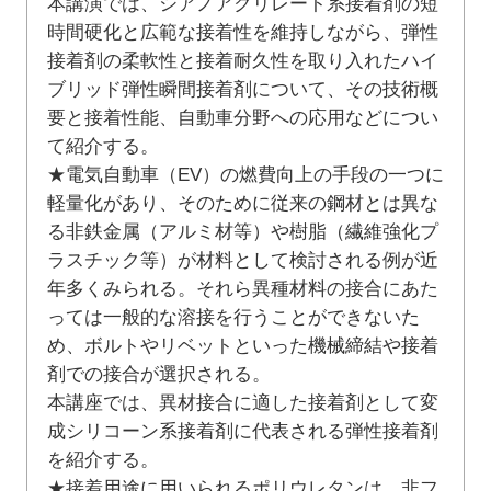
本講演では、シアノアクリレート系接着剤の短
時間硬化と広範な接着性を維持しながら、弾性
接着剤の柔軟性と接着耐久性を取り入れたハイ
ブリッド弾性瞬間接着剤について、その技術概
要と接着性能、自動車分野への応用などについ
て紹介する。
★電気自動車（EV）の燃費向上の手段の一つに
軽量化があり、そのために従来の鋼材とは異な
る非鉄金属（アルミ材等）や樹脂（繊維強化プ
ラスチック等）が材料として検討される例が近
年多くみられる。それら異種材料の接合にあた
っては一般的な溶接を行うことができないた
め、ボルトやリベットといった機械締結や接着
剤での接合が選択される。
本講座では、異材接合に適した接着剤として変
成シリコーン系接着剤に代表される弾性接着剤
を紹介する。
★接着用途に用いられるポリウレタンは、非フ