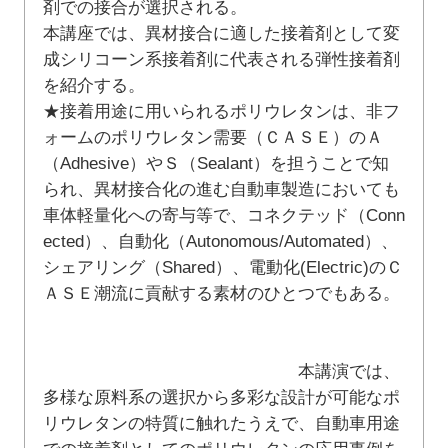
剤での接合が選択される。
本講座では、異材接合に適した接着剤として変
成シリコーン系接着剤に代表される弾性接着剤
を紹介する。
★接着用途に用いられるポリウレタンは、非フ
ォームのポリウレタン需要（ＣＡＳＥ）のＡ
（Adhesive）やＳ（Sealant）を担うことで知
られ、異材接合化の進む自動車製造においても
車体軽量化への寄与等で、コネクテッド（Conn
ected）、自動化（Autonomous/Automated）、
シェアリング（Shared）、電動化(Electric)のＣ
ＡＳＥ潮流に貢献する素材のひとつでもある。
本講演では、
多様な原料系の選択から多彩な設計が可能なポ
リウレタンの特質に触れたうえで、自動車用途