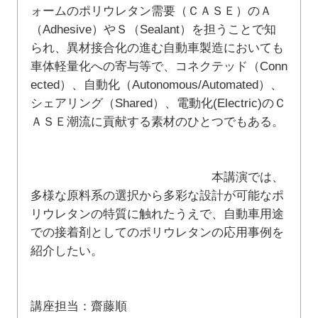
ォームのポリウレタン需要（ＣＡＳＥ）のＡ
（Adhesive）やＳ（Sealant）を担うことで知
られ、異材接合化の進む自動車製造においても
車体軽量化への寄与等で、コネクテッド（Conn
ected）、自動化（Autonomous/Automated）、
シェアリング（Shared）、電動化(Electric)のＣ
ＡＳＥ潮流に貢献する素材のひとつでもある。
本講演では、
多様な原料系の選択から多彩な設計が可能なポ
リウレタンの特質に触れたうえで、自動車用途
での接着剤としてのポリウレタンの応用事例を
紹介したい。
講座担当：齋藤順