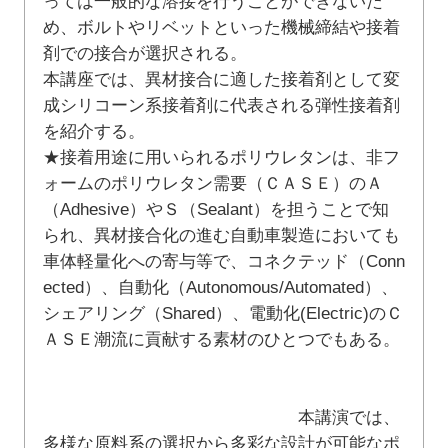
っては一般的な溶接を行うことができないた
め、ボルトやリベットといった機械締結や接着
剤での接合が選択される。
本講座では、異材接合に適した接着剤として変
成シリコーン系接着剤に代表される弾性接着剤
を紹介する。
★接着用途に用いられるポリウレタンは、非フ
ォームのポリウレタン需要（ＣＡＳＥ）のＡ
（Adhesive）やＳ（Sealant）を担うことで知
られ、異材接合化の進む自動車製造においても
車体軽量化への寄与等で、コネクテッド（Conn
ected）、自動化（Autonomous/Automated）、
シェアリング（Shared）、電動化(Electric)のＣ
ＡＳＥ潮流に貢献する素材のひとつでもある。
本講演では、
多様な原料系の選択から多彩な設計が可能なポ