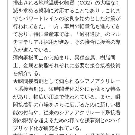
排出される地球温暖化物質（CO2）の大幅な削
減を求める規制に対応することであり，これま
でもパワートレインの改良を始めとした対策が
行われてきた。一方，車用の軽量化も進んでき
ており，特に量産車では，「適材適所」のマル
チマテリアル採用が進み，その接合に接着の導
入が進んでいる。
薄肉鋼板同士から始まり、異種金属、樹脂同
士、金属と樹脂それぞれに必要な接合接着技術
を紹介する。
★瞬間接着剤として知られるシアノアクリレー
ト系接着剤は、短時間硬化以外にも様々な特徴
があり、幅広い用途で使われている。また、瞬
間接着剤の市場をさらに広げるために新しい機
能の付与や、従来のシアノアクリレート系接着
剤の限界を超えるための様々な接着剤とのハイ
ブリッド化が研究されている。