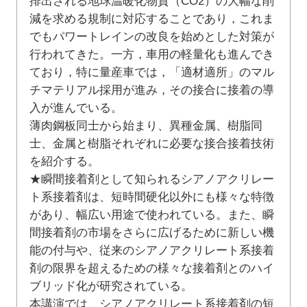
排出される地球温暖化物質（CO2）の大幅な削
減を求める規制に対応することであり，これま
でもパワートレインの改良を始めとした対策が
行われてきた。一方，車用の軽量化も進んでき
ており，特に量産車では，「適材適所」のマル
チマテリアル採用が進み，その接合に接着の導
入が進んでいる。
薄肉鋼板同士から始まり、異種金属、樹脂同
士、金属と樹脂それぞれに必要な接合接着技術
を紹介する。
★瞬間接着剤として知られるシアノアクリレー
ト系接着剤は、短時間硬化以外にも様々な特徴
があり、幅広い用途で使われている。また、瞬
間接着剤の市場をさらに広げるために新しい機
能の付与や、従来のシアノアクリレート系接着
剤の限界を超えるための様々な接着剤とのハイ
ブリッド化が研究されている。
本講演では、シアノアクリレート系接着剤の短