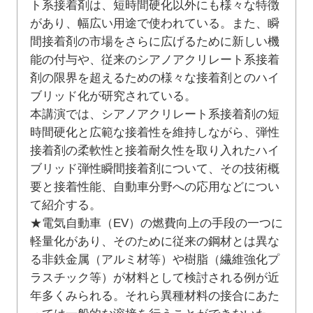
ト系接着剤は、短時間硬化以外にも様々な特徴
があり、幅広い用途で使われている。また、瞬
間接着剤の市場をさらに広げるために新しい機
能の付与や、従来のシアノアクリレート系接着
剤の限界を超えるための様々な接着剤とのハイ
ブリッド化が研究されている。
本講演では、シアノアクリレート系接着剤の短
時間硬化と広範な接着性を維持しながら、弾性
接着剤の柔軟性と接着耐久性を取り入れたハイ
ブリッド弾性瞬間接着剤について、その技術概
要と接着性能、自動車分野への応用などについ
て紹介する。
★電気自動車（EV）の燃費向上の手段の一つに
軽量化があり、そのために従来の鋼材とは異な
る非鉄金属（アルミ材等）や樹脂（繊維強化プ
ラスチック等）が材料として検討される例が近
年多くみられる。それら異種材料の接合にあた