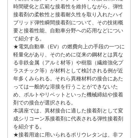
時間硬化と広範な接着性を維持しながら、弾性
接着剤の柔軟性と接着耐久性を取り入れたハイ
ブリッド弾性瞬間接着剤について、その技術概
要と接着性能、自動車分野への応用などについ
て紹介する。
★電気自動車（EV）の燃費向上の手段の一つに
軽量化があり、そのために従来の鋼材とは異な
る非鉄金属（アルミ材等）や樹脂（繊維強化プ
ラスチック等）が材料として検討される例が近
年多くみられる。それら異種材料の接合にあた
っては一般的な溶接を行うことができないた
め、ボルトやリベットといった機械締結や接着
剤での接合が選択される。
本講座では、異材接合に適した接着剤として変
成シリコーン系接着剤に代表される弾性接着剤
を紹介する。
★接着用途に用いられるポリウレタンは、非フ