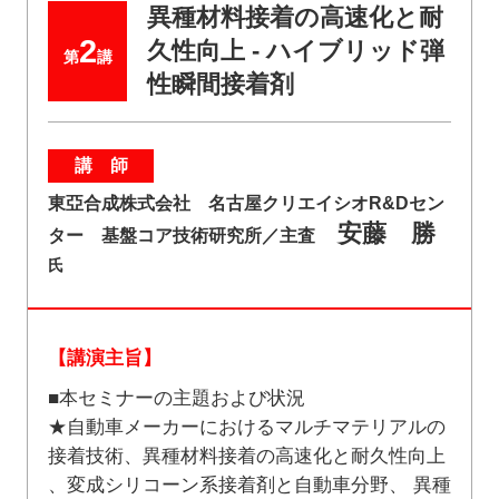
異種材料接着の高速化と耐
2
久性向上 - ハイブリッド弾
第
講
性瞬間接着剤
講 師
東亞合成株式会社 名古屋クリエイシオR&Dセン
安藤 勝
ター 基盤コア技術研究所／主査
氏
【講演主旨】
■本セミナーの主題および状況
★自動車メーカーにおけるマルチマテリアルの
接着技術、異種材料接着の高速化と耐久性向上
、変成シリコーン系接着剤と自動車分野、 異種