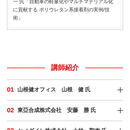
一 氏「自動車の軽量化やマルチマテリアル化
に貢献する ポリウレタン系接着剤の実例/技
術」
講師紹介
01
山根健オフィス 山根 健 氏
02
東亞合成株式会社 安藤 勝 氏