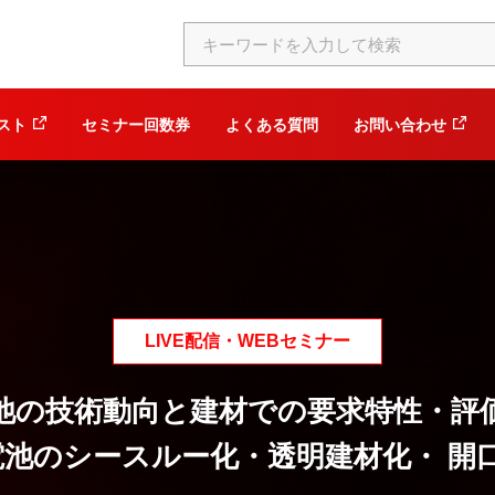
スト
セミナー回数券
よくある質問
お問い合わせ
LIVE配信・WEBセミナー
池の技術動向と建材での要求特性・評
電池のシースルー化・透明建材化・ 開