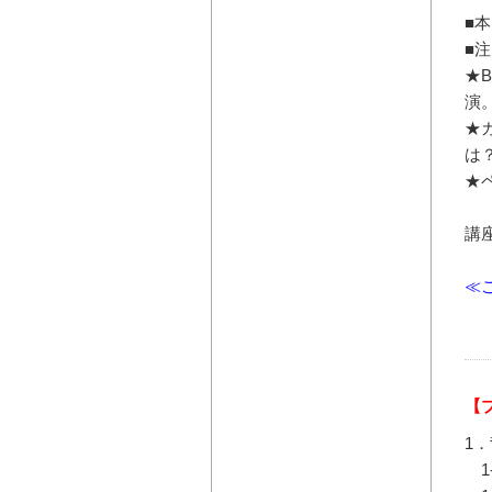
■
■
★
演
★
は
★
講
≪
【
1
1