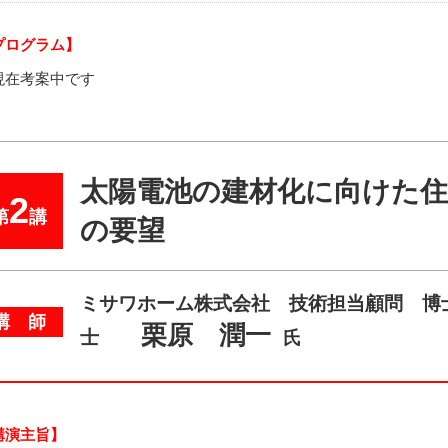
プログラム】
現在考案中です
太陽電池の建材化に向けた
2
第
講
の要望
ミサワホーム株式会社 技術担当顧問 博
講 師
栗原 潤一
士
氏
講演主旨】