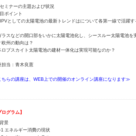
本セミナーの主題および状況
注目ポイント
BIPVとしての太陽電池の最新トレンドはについて各第一線で活躍
。
ガラスなどの開口部をいかに太陽電池化し、シースルー太陽電池を実
？欧州の動向は？
ペロブスカイト太陽電池の建材一体化は実現可能なのか？
座担当：青木良憲
こちらの講座は、WEB上での開催のオンライン講座になります≫
プログラム】
．背景
-1 エネルギー消費の現状