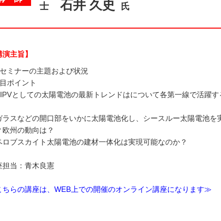
石井 久史
士
氏
講演主旨】
本セミナーの主題および状況
注目ポイント
BIPVとしての太陽電池の最新トレンドはについて各第一線で活躍
。
ガラスなどの開口部をいかに太陽電池化し、シースルー太陽電池を実
？欧州の動向は？
ペロブスカイト太陽電池の建材一体化は実現可能なのか？
座担当：青木良憲
こちらの講座は、WEB上での開催のオンライン講座になります≫