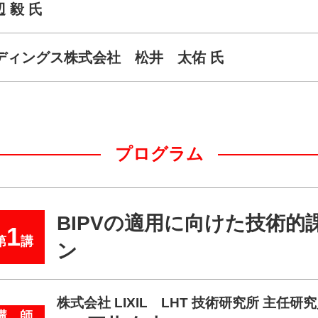
 毅 氏
ディングス株式会社 松井 太佑 氏
プログラム
BIPVの適用に向けた技術
1
第
講
ン
株式会社 LIXIL LHT 技術研究所 主任
講 師