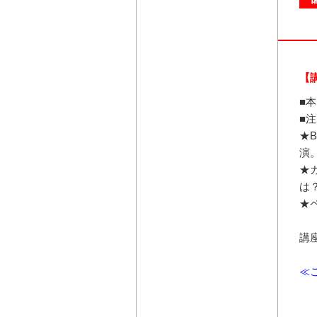
【
■
■
★
演
★
は
★
講
≪