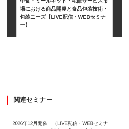
トに向け
中食・ミールキット・宅配サービス市
信・WE
基礎とロ
場における商品開発と食品包装技術・
電・宇宙
包装ニーズ【LIVE配信・WEBセミナ
EBセミ
ー】
関連セミナー
2026年12月開催 （LIVE配信・WEBセミナ