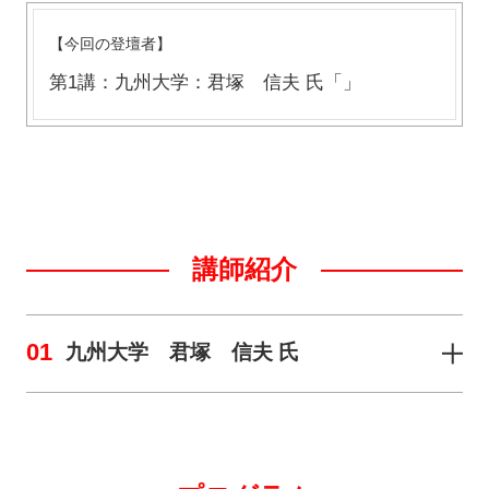
【今回の登壇者】
第1講：九州大学：君塚 信夫 氏「」
講師紹介
01
九州大学 君塚 信夫 氏