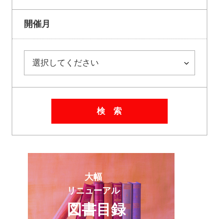
開催月
検 索
大幅
リニューアル
図書目録