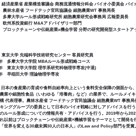
 現在 経済産業省 産業構造審議会 商務流通情報分科会 バイオ小委員会 
現在 農林水産省 フードテック官民協議会 細胞農業WT 事務局長
2022 多摩大学ルール形成戦略研究所 細胞農業研究会事務局 広報委員長
2023 欧州系投資銀行 M&Aアドバイザリー部門
2019 ブロックチェーンや伝統産業x機会学習 分野の研究開発型スタート
現在 東京大学 先端科学技術研究センター 客員研究員
2020年 多摩大学大学院 MBAルール形成戦略コース
2018年 東京大学大学院 理学系研究科物理学専攻(中退)
2017年 早稲田大学 理論物理学専攻
り、日本の食産業の育成や食料自給率向上という食料安全保障の側面から
農業や細胞性食品（いわゆる「培養肉」など）の業界で、ルールメイキ
構 代表理事。農林水産省 フードテック官民協議会 細胞農業WT 事務
キンググループの委員として日本のバイオ戦略に対しアドバイスを行う
のルール形成についての情報共有・アドバイスを行う。2019年から20
れ以前はブロックチェーンや伝統産業×機械学習をテーマとして開発を行うス
ぶ「世界を変える30歳未満30人の日本人」のLaw and Policy部門を受賞