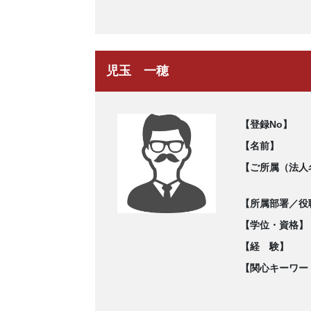
児玉 一穂
【登録No】
【名前】
【ご所属（法人
【所属部署／役
【学位・資格】
【経 験】
【関心キーワー