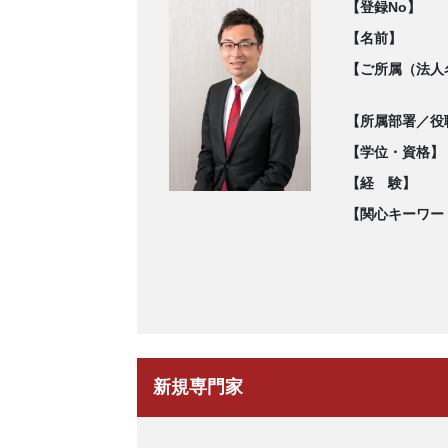
【登録No】
【名前】
【ご所属（法人
【所属部署／役
【学位・資格】
【経 験】
【関心キーワー
新規専門家