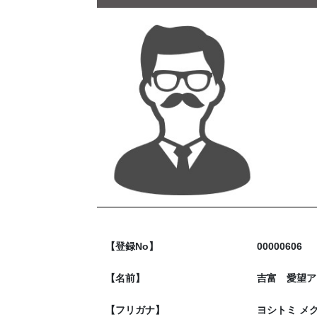
【登録No】
00000606
【名前】
吉富 愛望ア
【フリガナ】
ヨシトミ メ