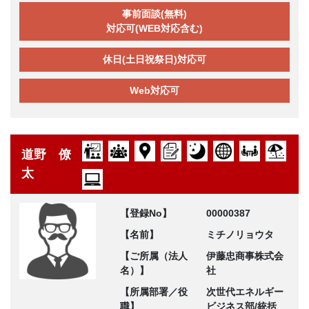
事前面談(無料)
対応可(WEB対応含む)
休日(土日祝祭日)対応可
Web対応可
道野 僚
太
【登録No】
00000387
【名前】
ミチノリョウタ
【ご所属（法人
伊藤忠商事株式会
名）】
社
【所属部署／役
次世代エネルギー
職】
ビジネス部/統括