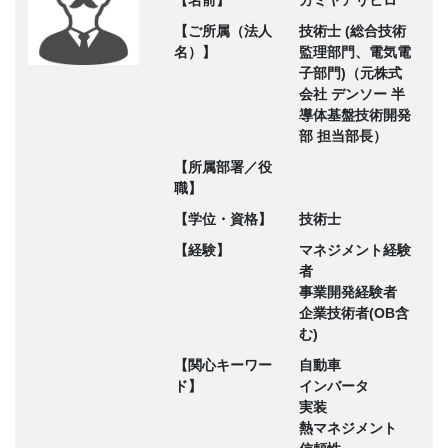
【名前】
カミヤアリヒロ
【ご所属（法人
技術士 (総合技術
名）】
監理部門、電気電
子部門)（元株式
会社 デンソー 半
導体基盤技術開発
部 担当部長）
【所属部署／役
職】
【学位・資格】
技術士
【経験】
マネジメント経験
者
事業開発経験者
企業技術者(OB含
む)
【関心キーワー
自動車
ド】
インバータ
実装
熱マネジメント