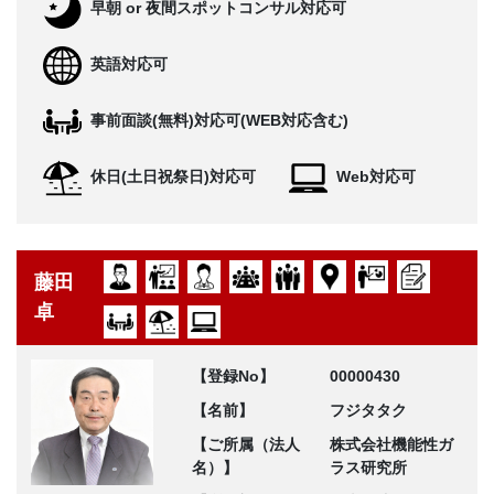
早朝 or 夜間スポットコンサル対応可
英語対応可
事前面談(無料)対応可(WEB対応含む)
休日(土日祝祭日)対応可
Web対応可
藤田
卓
【登録No】
00000430
【名前】
フジタタク
【ご所属（法人
株式会社機能性ガ
名）】
ラス研究所