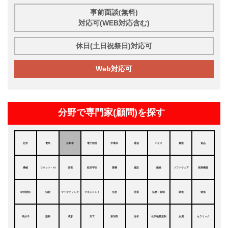
事前面談(無料)
対応可(WEB対応含む)
休日(土日祝祭日)対応可
Web対応可
分野で専門家(顧問)を探す
化学
電気
自動車
電子部品
半導体
通信
バイオ
農業
食品
機械
ロボット・AI
住宅
航空宇宙
重機
建設
繊維
ソフトウェア
医療機器
研究開発
知財
マーケティング
マネジメント
生産
品質
法務・規制
調達
物流
高分子
塗料
成形
加工
添加剤
分析
化学物質規制
金属
セラミック