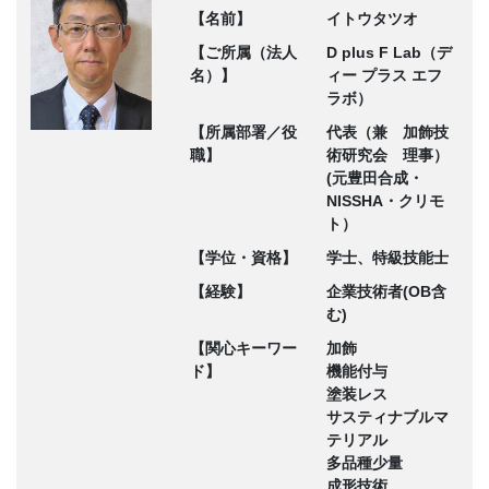
【名前】
イトウタツオ
【ご所属（法人
D plus F Lab（デ
名）】
ィー プラス エフ
ラボ）
【所属部署／役
代表（兼 加飾技
職】
術研究会 理事）
(元豊田合成・
NISSHA・クリモ
ト）
【学位・資格】
学士、特級技能士
【経験】
企業技術者(OB含
む)
【関心キーワー
加飾
ド】
機能付与
塗装レス
サスティナブルマ
テリアル
多品種少量
成形技術