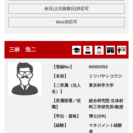
休日(土日祝祭日)対応可
Web対応可
三林 浩二
【登録No】
00000352
【名前】
ミツバヤシコウジ
【ご所属（法人
東京科学大学
名）】
【所属部署／役
総合研究院 生体材
職】
料工学研究所/教授
【学位・資格】
博士(DR)
【経験】
マネジメント経験
者