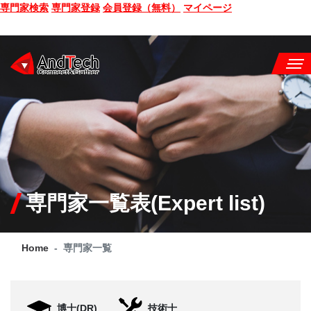
専門家検索
専門家登録
会員登録（無料）
マイページ
SEMINAR
BOOK
CONSULTING
SERVICE
専門家一覧表(Expert list)
COMPANY
Home
専門家一覧
Q&A
SITE MAP
博士(DR)
技術士