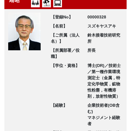
靖昭
【登録No】
00000328
【名前】
スズキヤスアキ
【ご所属（法人
鈴木接着技術研究
名）】
所
【所属部署／役
所長
職】
【学位・資格】
博士(DR)／技術士
／第一種作業環境
測定士（金属，特
定化学物質，鉱物
性粉塵，有機溶
剤，放射性物質）
【経験】
企業技術者(OB含
む)
マネジメント経験
者