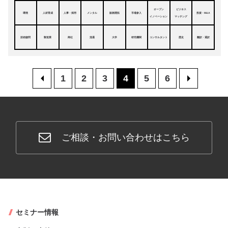
オープン
ビジネス
環境
人材育成
人事・採用
メンタル
販路開拓
市場参入
投資・M&A
イノベーション
マッチング
技術顧問
製造業
商社
流通
大学
研究機関
コンサルタント
歴史
翻訳・通訳
<
1
2
3
4
5
6
>
ご相談・お問い合わせはこちら
セミナー情報