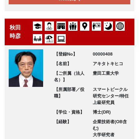
秋田
時彦
【登録No】
00000408
【名前】
アキタトキヒコ
【ご所属（法人
豊田工業大学
名）】
【所属部署／役
スマートビークル
職】
研究センター/特任
上級研究員
【学位・資格】
博士(DR)
【経験】
企業技術者(OB含
む)
大学研究者