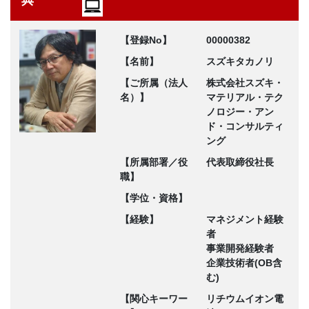
典
【登録No】
00000382
【名前】
スズキタカノリ
【ご所属（法人
株式会社スズキ・
名）】
マテリアル・テク
ノロジー・アン
ド・コンサルティ
ング
【所属部署／役
代表取締役社長
職】
【学位・資格】
【経験】
マネジメント経験
者
事業開発経験者
企業技術者(OB含
む)
【関心キーワー
リチウムイオン電