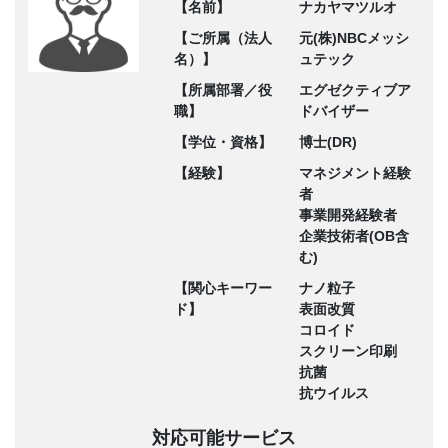
【名前】
ナカヤマツルオ
【ご所属（法人
元(株)NBCメッシ
名）】
ュテック
【所属部署／役
エグゼクティブア
職】
ドバイザー
【学位・資格】
博士(DR)
【経験】
マネジメント経験
者
事業開発経験者
企業技術者(OB含
む)
【関心キーワー
ナノ粒子
ド】
表面改質
コロイド
スクリーン印刷
抗菌
抗ウイルス
対応可能サービス