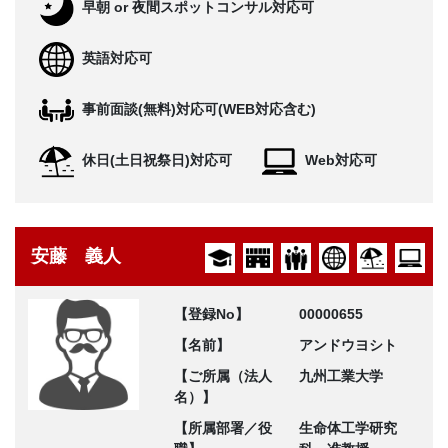
早朝 or 夜間スポットコンサル対応可
英語対応可
事前面談(無料)対応可(WEB対応含む)
休日(土日祝祭日)対応可
Web対応可
安藤 義人
【登録No】
00000655
【名前】
アンドウヨシト
【ご所属（法人
九州工業大学
名）】
【所属部署／役
生命体工学研究