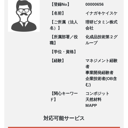
【登録No】
00000656
【名前】
イナガキケイスケ
【ご所属（法人
理研ビタミン株式
名）】
会社
【所属部署／役
化成品技術第２グ
職】
ループ
【学位・資格】
【経験】
マネジメント経験
者
事業開発経験者
企業技術者(OB含
む)
【関心キーワー
コンポジット
ド】
天然材料
MAPP
対応可能サービス