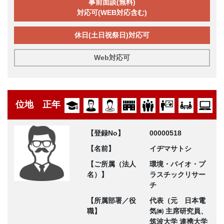
事前面談(無料)
対応可(WEB対応含む)
休日(土日祝祭日)対応可
Web対応可
位地 正年
【登録No】
00000518
【名前】
イヂマサトシ
【ご所属（法人
環境・バイオ・プ
名）】
ラスチックリサー
チ
【所属部署／役
代表（元 日本電
職】
気㈱ 主席研究員、
筑波大学 連携大学