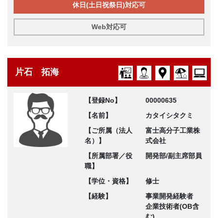
休日(土日祝祭日)対応可
Web対応可
片石 拓海
【登録No】
00000635
【名前】
カタイシタクミ
【ご所属（法人
富士高分子工業株
名）】
式会社
【所属部署／役
開発部/副主席部員
職】
【学位・資格】
修士
【経験】
事業開発経験者
企業技術者(OB含
む)