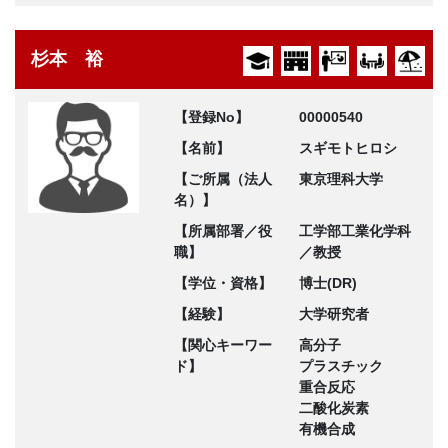
杉本 裕
【登録No】
00000540
【名前】
スギモトヒロシ
【ご所属（法人
東京理科大学
名）】
【所属部署／役
工学部工業化学科
職】
／教授
【学位・資格】
博士(DR)
【経験】
大学研究者
【関心キーワー
高分子
ド】
プラスチック
重合反応
二酸化炭素
有機合成