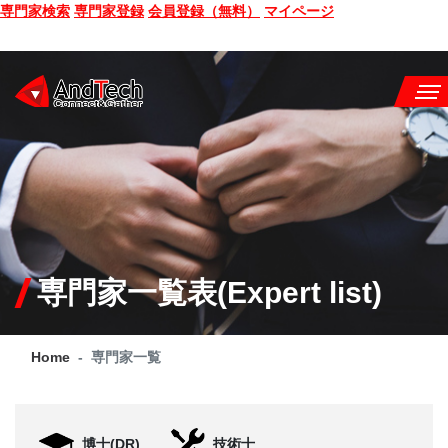
専門家検索
専門家登録
会員登録（無料）
マイページ
SEMINAR
BOOK
CONSULTING
SERVICE
専門家一覧表(Expert list)
COMPANY
Home
専門家一覧
Q&A
SITE MAP
博士(DR)
技術士