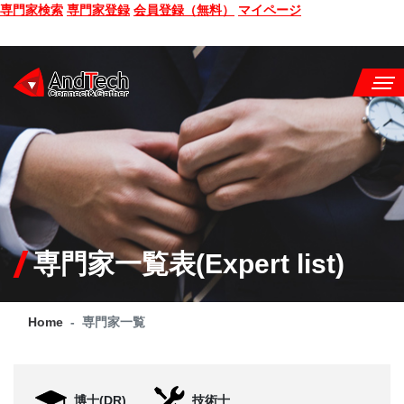
専門家検索
専門家登録
会員登録（無料）
マイページ
SEMINAR
BOOK
CONSULTING
SERVICE
専門家一覧表(Expert list)
COMPANY
Home
専門家一覧
Q&A
SITE MAP
博士(DR)
技術士