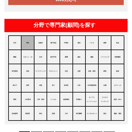
分野で専門家(顧問)を探す
化学
電気
自動車
電子部品
半導体
通信
バイオ
農業
食品
機械
ロボット・AI
住宅
航空宇宙
重機
建設
繊維
ソフトウェア
医療機器
研究開発
知財
マーケティング
マネジメント
生産
品質
法務・規制
調達
物流
高分子
塗料
成形
加工
添加剤
分析
化学物質規制
金属
セラミック
オープン
ビジネス
環境
人材育成
人事・採用
メンタル
販路開拓
市場参入
投資・M&A
イノベーション
マッチング
技術顧問
製造業
商社
流通
大学
研究機関
コンサルタント
歴史
翻訳・通訳