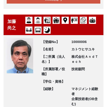
加藤
尚之
【登録No】
10000006
【名前】
カトウヒサユキ
【ご所属（法人
株式会社ＡｎｄＴ
名）】
ｅｃｈ
【所属部署／役
技術顧問
職】
【学位・資格】
【経験】
マネジメント経験
者
企業技術者(OB含
む)