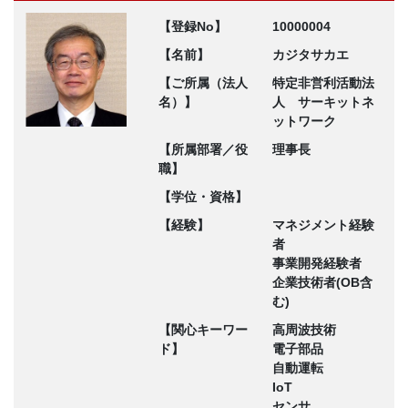
【登録No】
10000004
【名前】
カジタサカエ
【ご所属（法人
特定非営利活動法
名）】
人 サーキットネ
ットワーク
【所属部署／役
理事長
職】
【学位・資格】
【経験】
マネジメント経験
者
事業開発経験者
企業技術者(OB含
む)
【関心キーワー
高周波技術
ド】
電子部品
自動運転
IoT
センサ