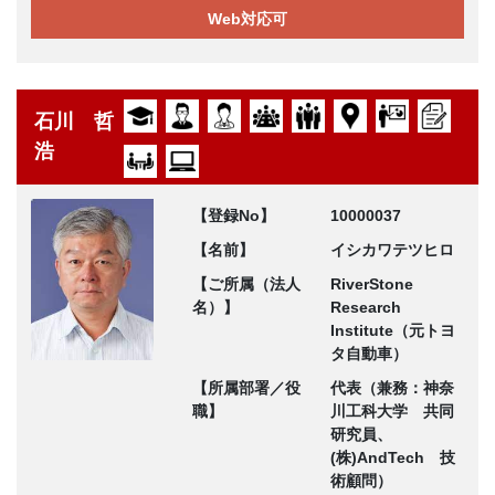
Web対応可
石川 哲
浩
【登録No】
10000037
【名前】
イシカワテツヒロ
【ご所属（法人
RiverStone
名）】
Research
Institute（元トヨ
タ自動車）
【所属部署／役
代表（兼務：神奈
職】
川工科大学 共同
研究員、
(株)AndTech 技
術顧問）