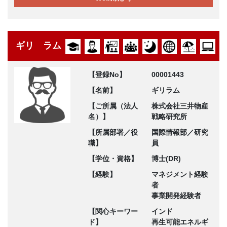
ギリ ラム
【登録No】
00001443
【名前】
ギリラム
【ご所属（法人
株式会社三井物産
名）】
戦略研究所
【所属部署／役
国際情報部／研究
職】
員
【学位・資格】
博士(DR)
【経験】
マネジメント経験
者
事業開発経験者
【関心キーワー
インド
ド】
再生可能エネルギ