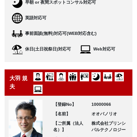
早朝 or 夜間スポットコンサル対応可
英語対応可
事前面談(無料)対応可(WEB対応含む)
休日(土日祝祭日)対応可
Web対応可
大羽 規
夫
【登録No】
10000066
【名前】
オオバノリオ
【ご所属（法人
株式会社プリンシ
名）】
パルテクノロジー