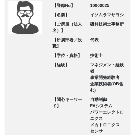
【登録No】
10000025
【名前】
イソムラマサヨシ
【ご所属（法人
磯村技術士事務所
名）】
【所属部署／役
代表
職】
【学位・資格】
技術士
【経験】
マネジメント経験
者
事業開発経験者
企業技術者(OB含
む)
【関心キーワー
自動制御
ド】
FAシステム
パワーエレクトロ
ニクス
メカトロニクス
センサ