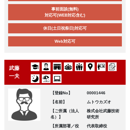
事前面談(無料)
対応可(WEB対応含む)
休日(土日祝祭日)対応可
Web対応可
武藤
一夫
【登録No】
00001446
【名前】
ムトウカズオ
【ご所属（法人
株式会社武藤技術
名）】
研究所
【所属部署／役
代表取締役