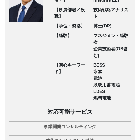
名）】
Insights LLP
【所属部署／役
技術戦略アナリス
職】
ト
【学位・資格】
博士(DR)
【経験】
マネジメント経験
者
企業技術者(OB含
む)
【関心キーワー
BESS
ド】
水素
電池
系統用蓄電池
LDES
燃料電池
対応可能サービス
事業開発コンサルティング