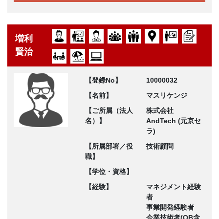
増利
賢治
【登録No】
10000032
【名前】
マスリケンジ
【ご所属（法人
株式会社
名）】
AndTech (元京セ
ラ)
【所属部署／役
技術顧問
職】
【学位・資格】
【経験】
マネジメント経験
者
事業開発経験者
企業技術者(OB含