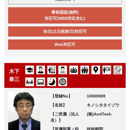
事前面談(無料)
対応可(WEB対応含む)
休日(土日祝祭日)対応可
Web対応可
木下
泰三
【登録No】
10000009
【名前】
キノシタタイゾウ
【ご所属（法人
(株)AndTech
名）】
【所属部署／役
技術顧問