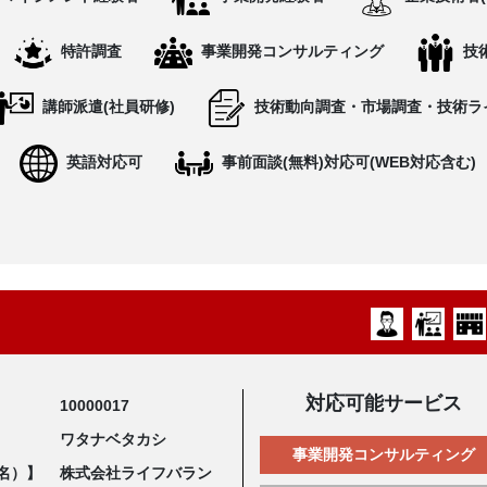
特許調査
事業開発コンサルティング
技
講師派遣(社員研修)
技術動向調査・市場調査・技術ラ
英語対応可
事前面談(無料)対応可(WEB対応含む)
対応可能サービス
10000017
ワタナベタカシ
事業開発コンサルティング
名）】
株式会社ライフバラン