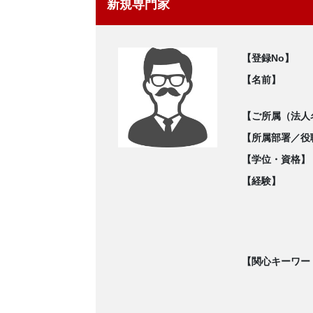
新規専門家
【登録No】
【名前】
【ご所属（法人
【所属部署／役
【学位・資格】
【経験】
【関心キーワー