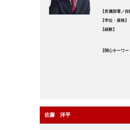
【所属部署／役
【学位・資格】
【経験】
【関心キーワー
佐藤 洋平