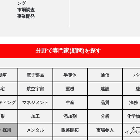
ング
市場調査
事業開発
分野で専門家(顧問)を探す
動車
電子部品
半導体
通信
バ
住宅
航空宇宙
重機
建設
繊
ティング
マネジメント
生産
品質
法務
成形
加工
添加剤
分析
化学物
オー
・採用
メンタル
販路開拓
市場参入
イノベ