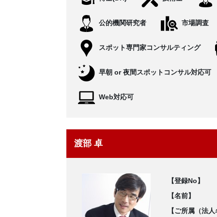
公的機関研究者
市場調査
スポット専門家コンサルティング
早朝 or 夜間スポットコンサル対応可
Web対応可
渡部 卓
【登録No】
【名前】
【ご所属（法人