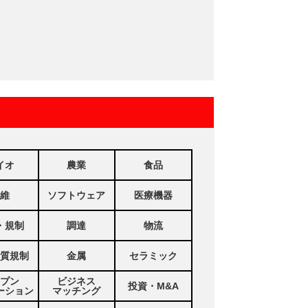
イオ
農業
食品
維
ソフトウェア
医療機器
・規制
調達
物流
質規制
金属
セラミック
プン
ビジネス
投資・M&A
ーション
マッチング