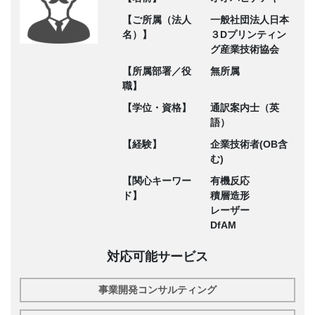
【ご所属（法人
一般社団法人日本
名）】
３Dプリンティン
グ産業技術協会
【所属部署／役
無所属
職】
【学位・資格】
通訳案内士（英
語）
【経験】
企業技術者(OB含
む)
【関心キーワー
有機反応
ド】
積層造形
レーザー
DfAM
対応可能サービス
事業開発コンサルティング