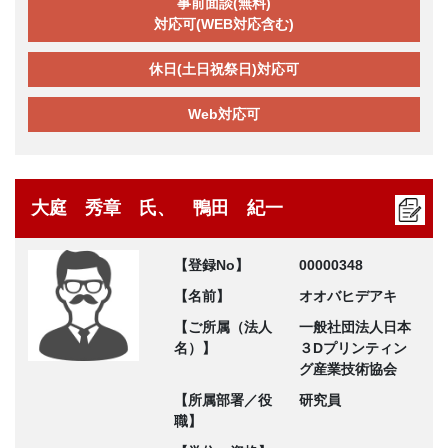
事前面談(無料)
対応可(WEB対応含む)
休日(土日祝祭日)対応可
Web対応可
大庭 秀章 氏、 鴨田 紀一
【登録No】
00000348
【名前】
オオバヒデアキ
【ご所属（法人
一般社団法人日本
名）】
３Dプリンティン
グ産業技術協会
【所属部署／役
研究員
職】