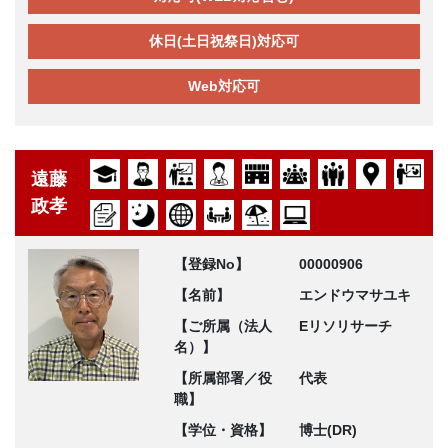
休日(土日祝祭日)対応可
Web対応可
遠藤
政孝
【登録No】
00000906
【名前】
エンドウマサユキ
【ご所属（法人
Eリソリサーチ
名）】
【所属部署／役
代表
職】
【学位・資格】
博士(DR)