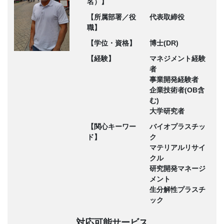
名）】
【所属部署／役
代表取締役
職】
【学位・資格】
博士(DR)
【経験】
マネジメント経験
者
事業開発経験者
企業技術者(OB含
む)
大学研究者
【関心キーワー
バイオプラスチッ
ド】
ク
マテリアルリサイ
クル
研究開発マネージ
メント
生分解性プラスチ
ック
対応可能サービス