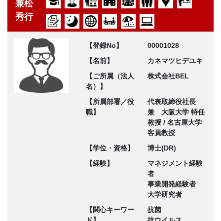
兼松
秀行
【登録No】
00001028
【名前】
カネマツヒデユキ
【ご所属（法人
株式会社BEL
名）】
【所属部署／役
代表取締役社長
職】
兼 大阪大学 特任
教授 / 名古屋大学
客員教授
【学位・資格】
博士(DR)
【経験】
マネジメント経験
者
事業開発経験者
大学研究者
【関心キーワー
抗菌
ド】
抗ウイルス