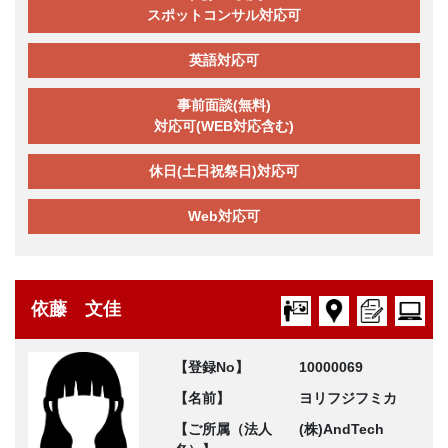
スポットコンサル対応可
英語対応可
事前面談(無料)
対応可(WEB対応含む)
休日(土日祝祭日)対応可
Web対応可
依藤 文佳
【登録No】
10000069
【名前】
ヨリフジフミカ
【ご所属（法人
(株)AndTech