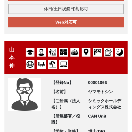
休日(土日祝祭日)対応可
Web対応可
山
本
伸
【登録No】
00001066
【名前】
ヤマモトシン
【ご所属（法人
シミックホールデ
名）】
ィングス株式会社
【所属部署／役
CAN Unit
職】
【学位・資格】
博士(DR)