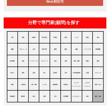
Web対応可
分野で専門家(顧問)を探す
化学
電気
自動車
電子部品
半導体
通信
バイオ
農業
食品
機械
ロボット・AI
住宅
航空宇宙
重機
建設
繊維
ソフトウェア
医療機器
研究開発
知財
マーケティング
マネジメント
生産
品質
法務・規制
調達
物流
高分子
塗料
成形
加工
添加剤
分析
化学物質規制
金属
セラミック
オープン
ビジネス
環境
人材育成
人事・採用
メンタル
販路開拓
市場参入
投資・M&A
イノベーション
マッチング
技術顧問
製造業
商社
流通
大学
研究機関
コンサルタント
歴史
翻訳・通訳