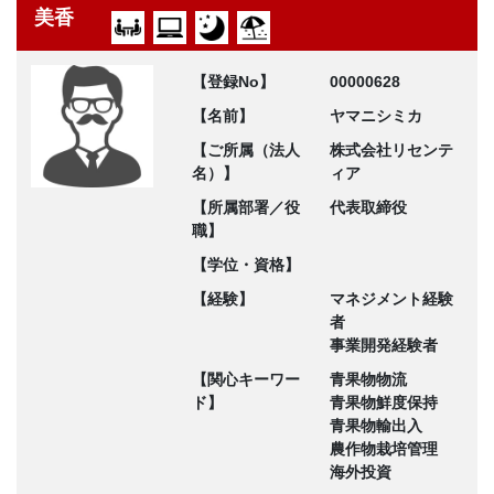
美香
【登録No】
00000628
【名前】
ヤマニシミカ
【ご所属（法人
株式会社リセンテ
名）】
ィア
【所属部署／役
代表取締役
職】
【学位・資格】
【経験】
マネジメント経験
者
事業開発経験者
【関心キーワー
青果物物流
ド】
青果物鮮度保持
青果物輸出入
農作物栽培管理
海外投資