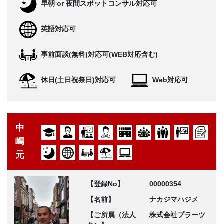
早朝 or 夜間スポットコンサル対応可
英語対応可
事前面談(無料)対応可(WEB対応含む)
休日(土日祝祭日)対応可
Web対応可
中
嶋
元
【登録No】
00000354
【名前】
ナカジマハジメ
【ご所属（法人
株式会社プラーツ