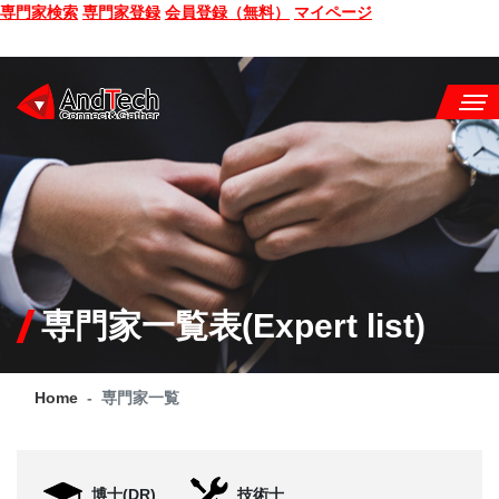
専門家検索
専門家登録
会員登録（無料）
マイページ
SEMINAR
BOOK
CONSULTING
SERVICE
専門家一覧表(Expert list)
COMPANY
Home
専門家一覧
Q&A
SITE MAP
博士(DR)
技術士