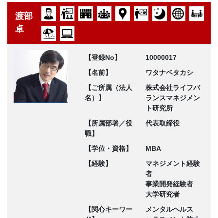
渡部
卓
【登録No】
10000017
【名前】
ワタナベタカシ
【ご所属（法人
株式会社ライフバ
名）】
ランスマネジメン
ト研究所
【所属部署／役
代表取締役
職】
【学位・資格】
MBA
【経験】
マネジメント経験
者
事業開発経験者
大学研究者
【関心キーワー
メンタルヘルス