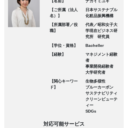
【名前】
ナガイミユキ
【ご所属（法人
日本サステナブル
名）】
化粧品振興機構
【所属部署／役
代表／昭和女子大
職】
学現在ビジネス研
究所 研究員
【学位・資格】
Bacheller
【経験】
マネジメント経験
者
事業開発経験者
大学研究者
【関心キーワー
生物多様性
ド】
ブルーカーボン
サステナビリティ
クリーンビューテ
ィー
SDGs
対応可能サービス