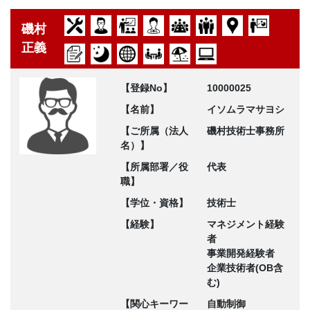
磯村
正義
【登録No】
10000025
【名前】
イソムラマサヨシ
【ご所属（法人
磯村技術士事務所
名）】
【所属部署／役
代表
職】
【学位・資格】
技術士
【経験】
マネジメント経験
者
事業開発経験者
企業技術者(OB含
む)
【関心キーワー
自動制御