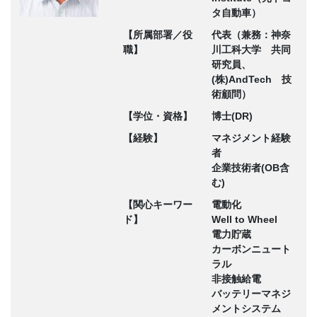
タ自動車）
【所属部署／役
代表（兼務：神奈
職】
川工科大学 共同
研究員、
(株)AndTech 技
術顧問）
【学位・資格】
博士(DR)
【経験】
マネジメント経験
者
企業技術者(OB含
む)
【関心キーワー
電動化
ド】
Well to Wheel
電力貯蔵
カーボンニュート
ラル
非接触給電
バッテリーマネジ
メントシステム