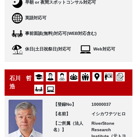
早朝 or 夜間スポットコンサル対応可
英語対応可
事前面談(無料)対応可(WEB対応含む)
休日(土日祝祭日)対応可
Web対応可
石川 哲
浩
【登録No】
10000037
【名前】
イシカワテツヒロ
【ご所属（法人
RiverStone
名）】
Research
Institute（元トヨ