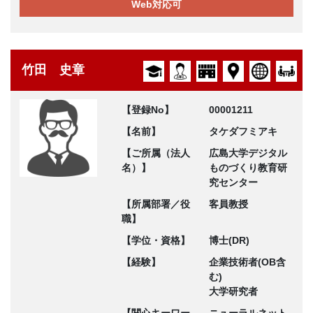
Web対応可
竹田 史章
【登録No】
00001211
【名前】
タケダフミアキ
【ご所属（法人
広島大学デジタル
名）】
ものづくり教育研
究センター
【所属部署／役
客員教授
職】
【学位・資格】
博士(DR)
【経験】
企業技術者(OB含
む)
大学研究者