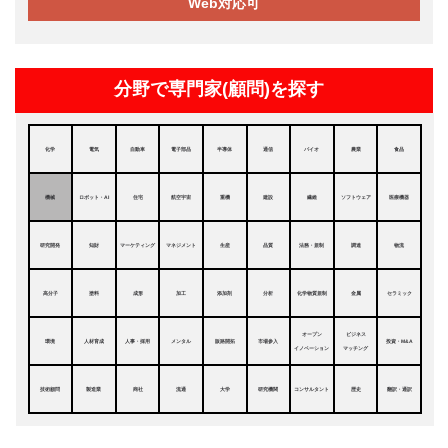
Web対応可
分野で専門家(顧問)を探す
化学
電気
自動車
電子部品
半導体
通信
バイオ
農業
食品
機械
ロボット・AI
住宅
航空宇宙
重機
建設
繊維
ソフトウェア
医療機器
研究開発
知財
マーケティング
マネジメント
生産
品質
法務・規制
調達
物流
高分子
塗料
成形
加工
添加剤
分析
化学物質規制
金属
セラミック
オープン
ビジネス
環境
人材育成
人事・採用
メンタル
販路開拓
市場参入
投資・M&A
イノベーション
マッチング
技術顧問
製造業
商社
流通
大学
研究機関
コンサルタント
歴史
翻訳・通訳