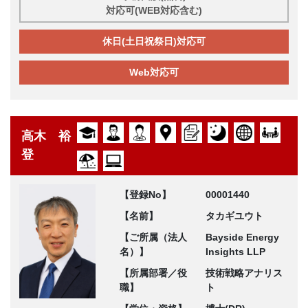
対応可(WEB対応含む)
休日(土日祝祭日)対応可
Web対応可
高木 裕
登
【登録No】
00001440
【名前】
タカギユウト
【ご所属（法人
Bayside Energy
名）】
Insights LLP
【所属部署／役
技術戦略アナリス
職】
ト