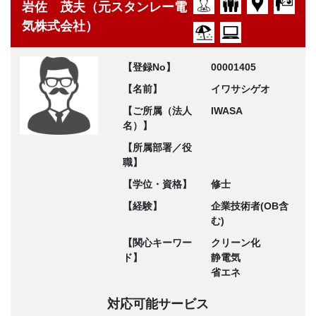
岩佐 茂夫（元スタンレー電
気株式会社）
【登録No】
00001405
【名前】
イワサシゲオ
【ご所属（法人
IWASA
名）】
【所属部署／役
職】
【学位・資格】
修士
【経験】
企業技術者(OB含
む)
【関心キーワー
クリーン化
ド】
静電気
省エネ
対応可能サービス