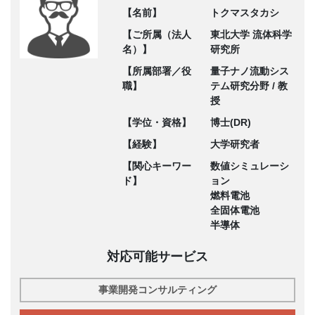
【名前】
トクマスタカシ
【ご所属（法人
東北大学 流体科学
名）】
研究所
【所属部署／役
量子ナノ流動シス
職】
テム研究分野 / 教
授
【学位・資格】
博士(DR)
【経験】
大学研究者
【関心キーワー
数値シミュレーシ
ド】
ョン
燃料電池
全固体電池
半導体
対応可能サービス
事業開発コンサルティング