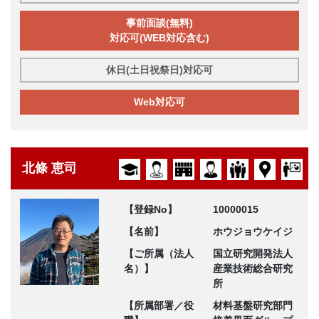
事前面談(無料)
対応可(WEB対応含む)
休日(土日祝祭日)対応可
Web対応可
北條 恵司
【登録No】
10000015
【名前】
ホウジョウケイジ
【ご所属（法人
国立研究開発法人
名）】
産業技術総合研究
所
【所属部署／役
材料基盤研究部門