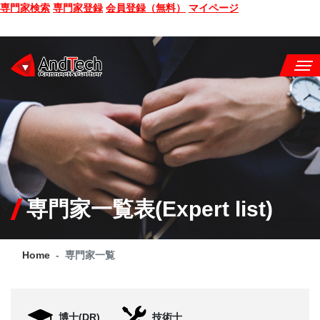
専門家検索
専門家登録
会員登録（無料）
マイページ
SEMINAR
BOOK
CONSULTING
SERVICE
専門家一覧表(Expert list)
COMPANY
Home
専門家一覧
Q&A
SITE MAP
博士(DR)
技術士