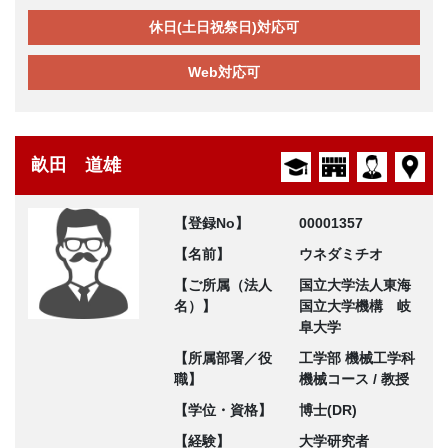
休日(土日祝祭日)対応可
Web対応可
畝田 道雄
【登録No】
00001357
【名前】
ウネダミチオ
【ご所属（法人
国立大学法人東海
名）】
国立大学機構 岐
阜大学
【所属部署／役
工学部 機械工学科
職】
機械コース / 教授
【学位・資格】
博士(DR)
【経験】
大学研究者