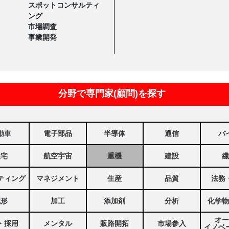
スポットコンサルティ
ング
市場調査
事業開発
分野で専門家(顧問)を探す
動車
電子部品
半導体
通信
バ
住宅
航空宇宙
重機
建設
繊
ティング
マネジメント
生産
品質
法務
成形
加工
添加剤
分析
化学物
オー
・採用
メンタル
販路開拓
市場参入
イノベ