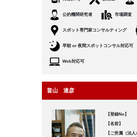
公的機関研究者
市場調査
スポット専門家コンサルティング
早朝 or 夜間スポットコンサル対応可
Web対応可
畠山 達彦
【登録No】
【名前】
【ご所属（法人