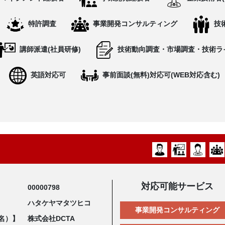
特許調査
事業開発コンサルティング
技
講師派遣(社員研修)
技術動向調査・市場調査・技術ラ
英語対応可
事前面談(無料)対応可(WEB対応含む)
対応可能サービス
00000798
ハタケヤマタツヒコ
事業開発コンサルティング
名）】
株式会社DCTA