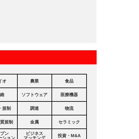
イオ
農業
食品
維
ソフトウェア
医療機器
・規制
調達
物流
質規制
金属
セラミック
プン
ビジネス
投資・M&A
ーション
マッチング