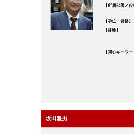
【所属部署／役
【学位・資格】
【経験】
【関心キーワー
坂田雅男