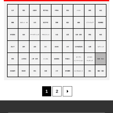
化学
電気
自動車
電子部品
半導体
通信
バイオ
農業
食品
機械
ロボット・AI
住宅
航空宇宙
重機
建設
繊維
ソフトウェア
医療機器
研究開発
知財
マーケティング
マネジメント
生産
品質
法務・規制
調達
物流
高分子
塗料
成形
加工
添加剤
分析
化学物質規制
金属
セラミック
オープン
ビジネス
環境
人材育成
人事・採用
メンタル
販路開拓
市場参入
投資・M&A
イノベーション
マッチング
技術顧問
製造業
商社
流通
大学
研究機関
コンサルタント
歴史
翻訳・通訳
1
2
>