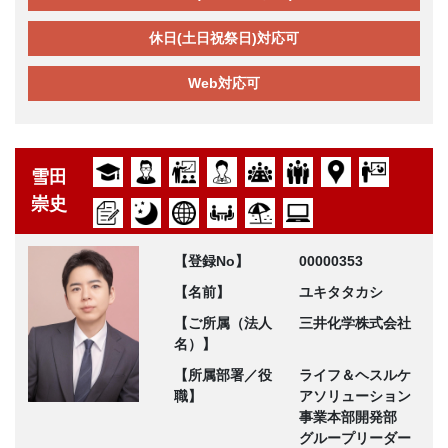
休日(土日祝祭日)対応可
Web対応可
雪田
崇史
【登録No】
00000353
【名前】
ユキタタカシ
【ご所属（法人
三井化学株式会社
名）】
【所属部署／役
ライフ＆ヘスルケ
職】
アソリューション
事業本部開発部
グループリーダー