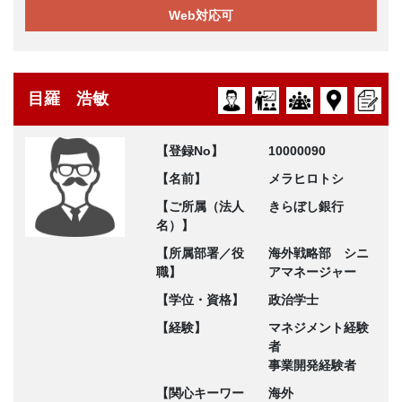
Web対応可
目羅 浩敏
【登録No】
10000090
【名前】
メラヒロトシ
【ご所属（法人
きらぼし銀行
名）】
【所属部署／役
海外戦略部 シニ
職】
アマネージャー
【学位・資格】
政治学士
【経験】
マネジメント経験
者
事業開発経験者
【関心キーワー
海外