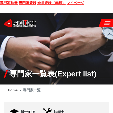
専門家検索
専門家登録
会員登録（無料）
マイページ
SEMINAR
BOOK
CONSULTING
SERVICE
専門家一覧表(Expert list)
COMPANY
Home
専門家一覧
Q&A
SITE MAP
博士(DR)
技術士