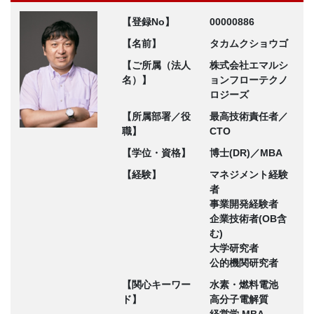
【登録No】
00000886
【名前】
タカムクショウゴ
【ご所属（法人
株式会社エマルシ
名）】
ョンフローテクノ
ロジーズ
【所属部署／役
最高技術責任者／
職】
CTO
【学位・資格】
博士(DR)／MBA
【経験】
マネジメント経験
者
事業開発経験者
企業技術者(OB含
む)
大学研究者
公的機関研究者
【関心キーワー
水素・燃料電池
ド】
高分子電解質
経営学 MBA