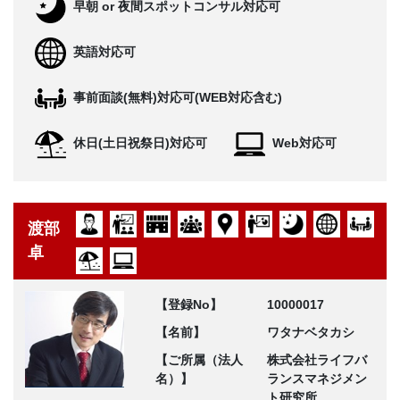
早朝 or 夜間スポットコンサル対応可
英語対応可
事前面談(無料)対応可(WEB対応含む)
休日(土日祝祭日)対応可
Web対応可
渡部
卓
【登録No】
10000017
【名前】
ワタナベタカシ
【ご所属（法人
株式会社ライフバ
名）】
ランスマネジメン
ト研究所