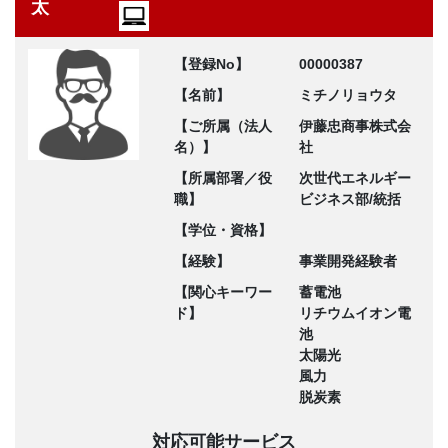
太
【登録No】
00000387
【名前】
ミチノリョウタ
【ご所属（法人
伊藤忠商事株式会
名）】
社
【所属部署／役
次世代エネルギー
職】
ビジネス部/統括
【学位・資格】
【経験】
事業開発経験者
【関心キーワー
蓄電池
ド】
リチウムイオン電
池
太陽光
風力
脱炭素
対応可能サービス