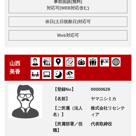
事前面談(無料)
対応可(WEB対応含む)
休日(土日祝祭日)対応可
Web対応可
山西
美香
【登録No】
00000628
【名前】
ヤマニシミカ
【ご所属（法人
株式会社リセンテ
名）】
ィア
【所属部署／役
代表取締役
職】