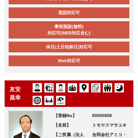
英語対応可
事前面談(無料)
対応可(WEB対応含む)
休日(土日祝祭日)対応可
Web対応可
友安
昌幸
【登録No】
00000858
【名前】
トモヤスマサユキ
【ご所属（法人
合同会社アミコ・