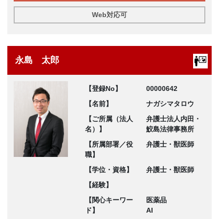
Web対応可
永島 太郎
【登録No】
00000642
【名前】
ナガシマタロウ
【ご所属（法人
弁護士法人内田・
名）】
鮫島法律事務所
【所属部署／役
弁護士・獣医師
職】
【学位・資格】
弁護士・獣医師
【経験】
【関心キーワー
医薬品
ド】
AI