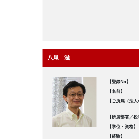
八尾 滋
【登録No】
【名前】
【ご所属（法人
【所属部署／役
【学位・資格】
【経験】