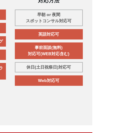
対応方法
早朝 or 夜間
スポットコンサル対応可
英語対応可
グ
事前面談(無料)
対応可(WEB対応含む)
休日(土日祝祭日)対応可
ラ
Web対応可