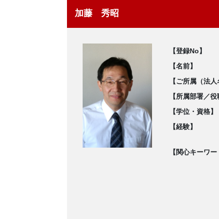
加藤 秀昭
【登録No】
【名前】
【ご所属（法人
【所属部署／役
【学位・資格】
【経験】
【関心キーワー