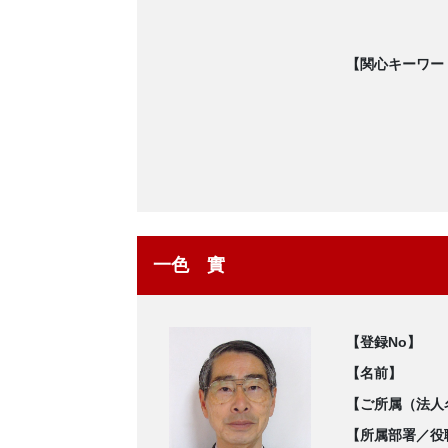
【関心キーワー
一色 實
【登録No】
【名前】
【ご所属（法人
【所属部署／役