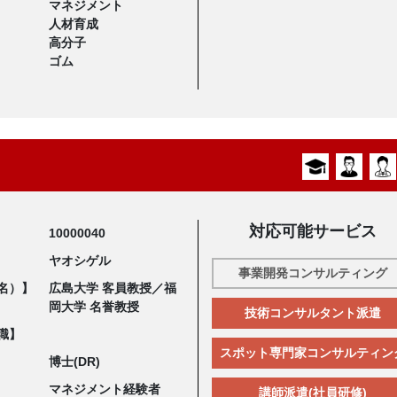
マネジメント
人材育成
高分子
ゴム
対応可能サービス
10000040
ヤオシゲル
事業開発コンサルティング
名）】
広島大学 客員教授／福
岡大学 名誉教授
技術コンサルタント派遣
職】
スポット専門家コンサルティン
博士(DR)
マネジメント経験者
講師派遣(社員研修)