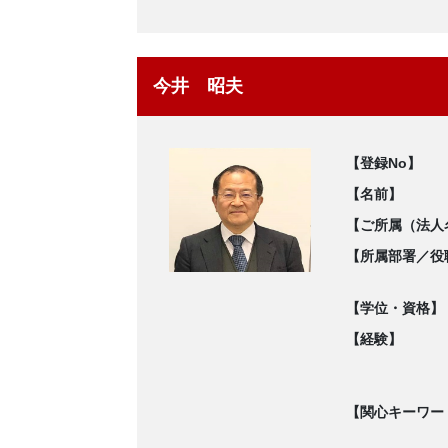
今井 昭夫
【登録No】
【名前】
【ご所属（法人
【所属部署／役
【学位・資格】
【経験】
【関心キーワー