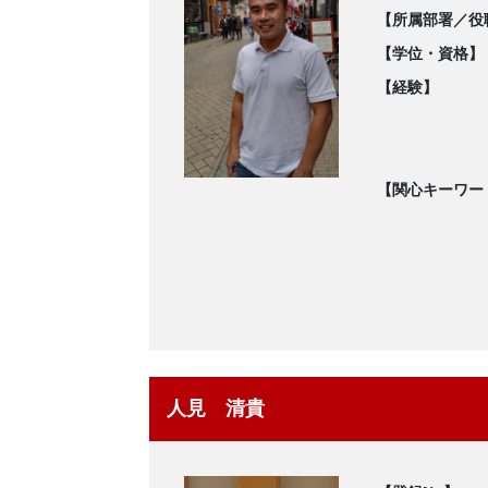
【所属部署／役
【学位・資格】
【経験】
【関心キーワー
人見 清貴