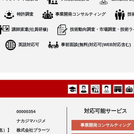
特許調査
事業開発コンサルティング
技
講師派遣(社員研修)
技術動向調査・市場調査・技術ラ
英語対応可
事前面談(無料)対応可(WEB対応含む)
対応可能サービス
00000354
ナカジマハジメ
事業開発コンサルティング
名）】
株式会社プラーツ