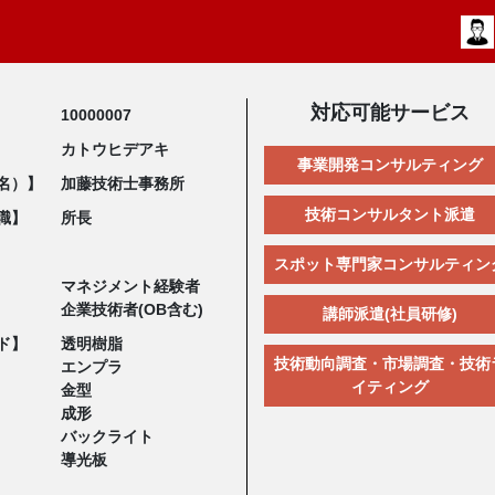
対応可能サービス
10000007
カトウヒデアキ
事業開発コンサルティング
名）】
加藤技術士事務所
技術コンサルタント派遣
職】
所長
スポット専門家コンサルティン
マネジメント経験者
企業技術者(OB含む)
講師派遣(社員研修)
ド】
透明樹脂
技術動向調査・市場調査・技術
エンプラ
イティング
金型
成形
バックライト
導光板