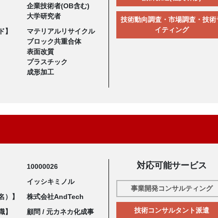
企業技術者(OB含む)
大学研究者
技術動向調査・市場調査・技術
イティング
ド】
マテリアルリサイクル
ブロック共重合体
表面改質
プラスチック
成形加工
対応可能サービス
10000026
イッシキミノル
事業開発コンサルティング
名）】
株式会社AndTech
技術コンサルタント派遣
職】
顧問 / 元カネカ化成事