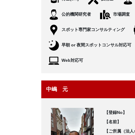
公的機関研究者
市場調査
スポット専門家コンサルティング
早朝 or 夜間スポットコンサル対応可
Web対応可
中嶋 元
【登録No】
【名前】
【ご所属（法人