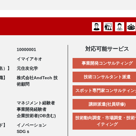
対応可能サービス
10000001
イマイアキオ
事業開発コンサルティング
名）】
元住友化学
技術コンサルタント派遣
職】
株式会社AndTech 技
術顧問
スポット専門家コンサルティン
マネジメント経験者
講師派遣(社員研修)
事業開発経験者
企業技術者(OB含む)
技術動向調査・市場調査・技術
イティング
ド】
イノベーション
SDGｓ