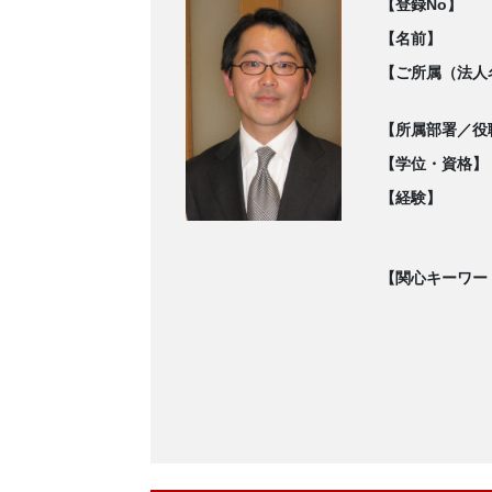
【登録No】
【名前】
【ご所属（法人
【所属部署／役
【学位・資格】
【経験】
【関心キーワー