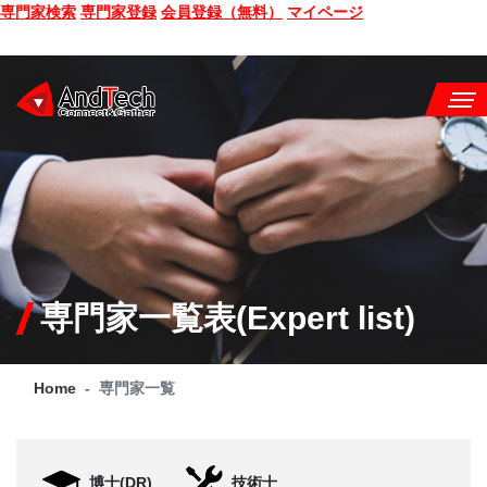
専門家検索
専門家登録
会員登録（無料）
マイページ
SEMINAR
BOOK
CONSULTING
SERVICE
専門家一覧表(Expert list)
COMPANY
Home
専門家一覧
Q&A
SITE MAP
博士(DR)
技術士