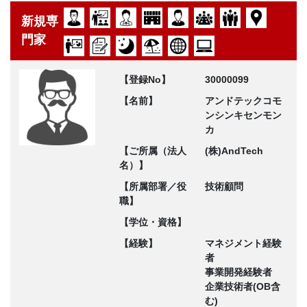
新規専
門家
【登録No】
30000099
【名前】
アンドテックコモ
ンシンキセンモン
カ
【ご所属（法人
(株)AndTech
名）】
【所属部署／役
技術顧問
職】
【学位・資格】
【経験】
マネジメント経験
者
事業開発経験者
企業技術者(OB含
む)