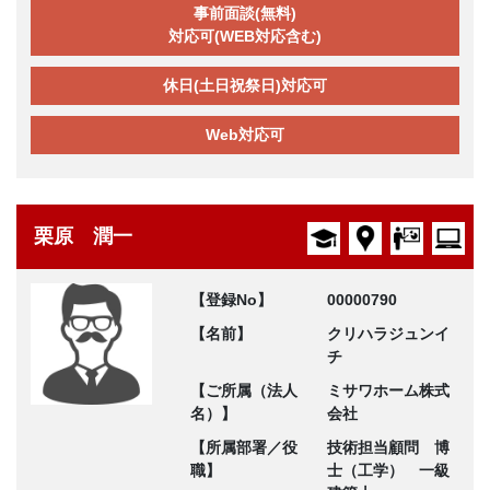
事前面談(無料)
対応可(WEB対応含む)
休日(土日祝祭日)対応可
Web対応可
栗原 潤一
【登録No】
00000790
【名前】
クリハラジュンイ
チ
【ご所属（法人
ミサワホーム株式
名）】
会社
【所属部署／役
技術担当顧問 博
職】
士（工学） 一級