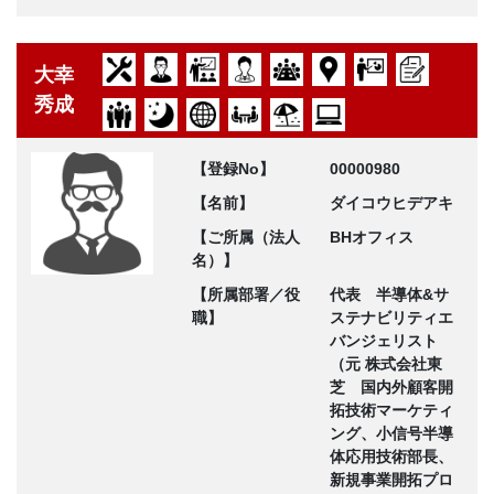
大幸
秀成
【登録No】
00000980
【名前】
ダイコウヒデアキ
【ご所属（法人
BHオフィス
名）】
【所属部署／役
代表 半導体&サ
職】
ステナビリティエ
バンジェリスト
（元 株式会社東
芝 国内外顧客開
拓技術マーケティ
ング、小信号半導
体応用技術部長、
新規事業開拓プロ