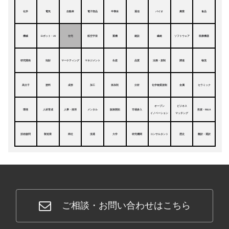
化学
電気
自動車
電子部品
半導体
通信
バイオ
農業
食品
機械
ロボット・AI
住宅
航空宇宙
重機
建設
繊維
ソフトウェア
医療機器
研究開発
知財
マーケティング
マネジメント
生産
品質
法務・規制
調達
物流
高分子
塗料
成形
加工
添加剤
分析
化学物質規制
金属
セラミック
オープン
ビジネス
環境
人材育成
人事・採用
メンタル
販路開拓
市場参入
投資・M&A
イノベーション
マッチング
技術顧問
製造業
商社
流通
大学
研究機関
コンサルタント
歴史
翻訳・通訳
ご相談・お問い合わせはこちら