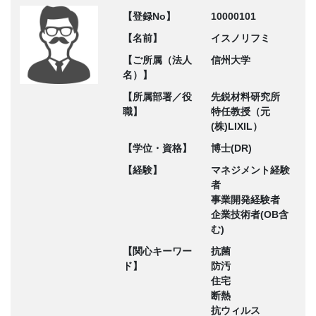
【登録No】
10000101
【名前】
イスノリフミ
【ご所属（法人
信州大学
名）】
【所属部署／役
先鋭材料研究所
職】
特任教授（元
(株)LIXIL）
【学位・資格】
博士(DR)
【経験】
マネジメント経験
者
事業開発経験者
企業技術者(OB含
む)
【関心キーワー
抗菌
ド】
防汚
住宅
断熱
抗ウィルス