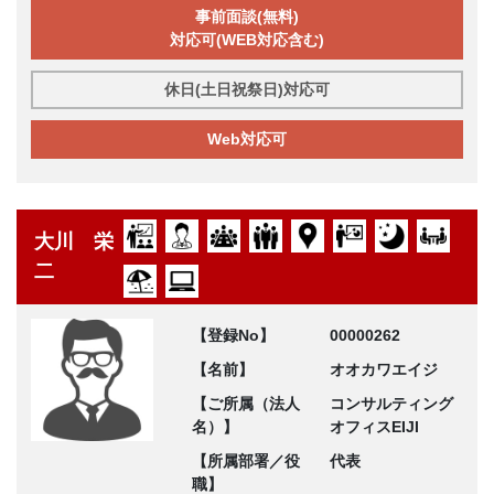
事前面談(無料)
対応可(WEB対応含む)
休日(土日祝祭日)対応可
Web対応可
大川 栄
二
【登録No】
00000262
【名前】
オオカワエイジ
【ご所属（法人
コンサルティング
名）】
オフィスEIJI
【所属部署／役
代表
職】