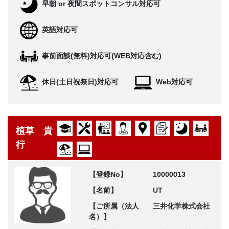
早朝 or 夜間スポットコンサル対応可
英語対応可
事前面談(無料)対応可(WEB対応含む)
休日(土日祝祭日)対応可
Web対応可
植草 貴
行
【登録No】
10000013
【名前】
UT
【ご所属（法人
三井化学株式会社
名）】