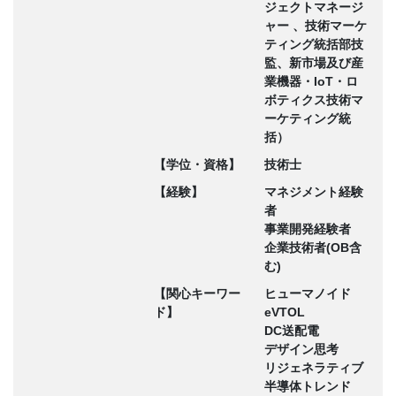
ジェクトマネージ
ャー 、技術マーケ
ティング統括部技
監、新市場及び産
業機器・IoT・ロ
ボティクス技術マ
ーケティング統
括）
【学位・資格】
技術士
【経験】
マネジメント経験
者
事業開発経験者
企業技術者(OB含
む)
【関心キーワー
ヒューマノイド
ド】
eVTOL
DC送配電
デザイン思考
リジェネラティブ
半導体トレンド