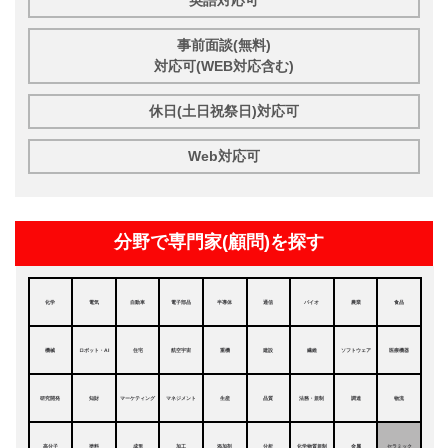
英語対応可
事前面談(無料)
対応可(WEB対応含む)
休日(土日祝祭日)対応可
Web対応可
分野で専門家(顧問)を探す
化学
電気
自動車
電子部品
半導体
通信
バイオ
農業
食品
機械
ロボット・AI
住宅
航空宇宙
重機
建設
繊維
ソフトウェア
医療機器
研究開発
知財
マーケティング
マネジメント
生産
品質
法務・規制
調達
物流
高分子
塗料
成形
加工
添加剤
分析
化学物質規制
金属
セラミック