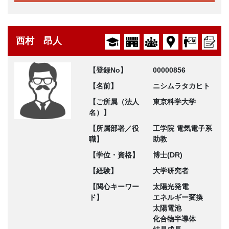
西村 昂人
【登録No】
00000856
【名前】
ニシムラタカヒト
【ご所属（法人
東京科学大学
名）】
【所属部署／役
工学院 電気電子系
職】
助教
【学位・資格】
博士(DR)
【経験】
大学研究者
【関心キーワー
太陽光発電
ド】
エネルギー変換
太陽電池
化合物半導体