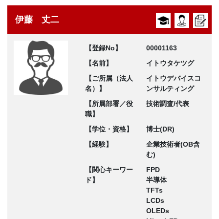
伊藤 丈二
【登録No】
00001163
【名前】
イトウタケツグ
【ご所属（法人
イトウデバイスコ
名）】
ンサルティング
【所属部署／役
技術調査/代表
職】
【学位・資格】
博士(DR)
【経験】
企業技術者(OB含
む)
【関心キーワー
FPD
ド】
半導体
TFTs
LCDs
OLEDs