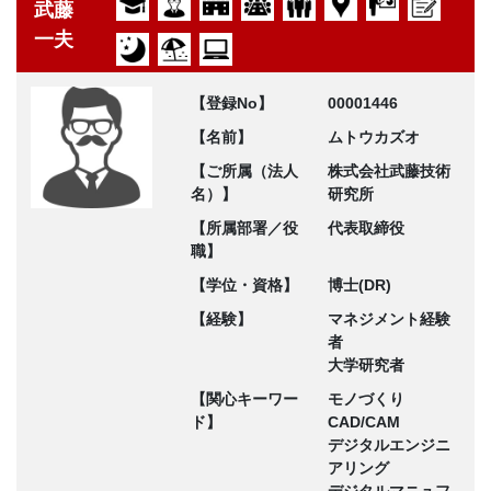
武藤
一夫
【登録No】
00001446
【名前】
ムトウカズオ
【ご所属（法人
株式会社武藤技術
名）】
研究所
【所属部署／役
代表取締役
職】
【学位・資格】
博士(DR)
【経験】
マネジメント経験
者
大学研究者
【関心キーワー
モノづくり
ド】
CAD/CAM
デジタルエンジニ
アリング
デジタルマニュフ