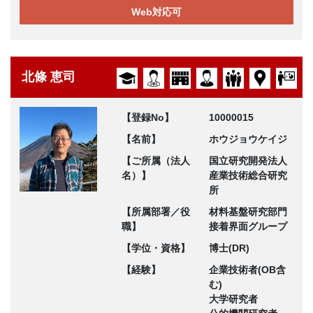
Web対応可
北條 恵司
【登録No】
10000015
【名前】
ホウジョウケイジ
【ご所属（法人
国立研究開発法人
名）】
産業技術総合研究
所
【所属部署／役
材料基盤研究部門
職】
接着界面グループ
【学位・資格】
博士(DR)
【経験】
企業技術者(OB含
む)
大学研究者