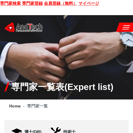
専門家検索
専門家登録
会員登録（無料）
マイページ
SEMINAR
BOOK
CONSULTING
SERVICE
専門家一覧表(Expert list)
COMPANY
Home
専門家一覧
Q&A
SITE MAP
博士(DR)
技術士