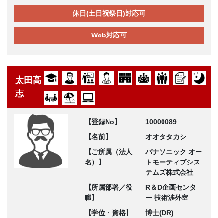
休日(土日祝祭日)対応可
Web対応可
太田高
志
【登録No】
10000089
【名前】
オオタタカシ
【ご所属（法人
パナソニック オー
名）】
トモーティブシス
テムズ株式会社
【所属部署／役
R＆D企画センタ
職】
ー 技術渉外室
【学位・資格】
博士(DR)