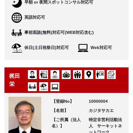
早朝 or 夜間スポットコンサル対応可
英語対応可
事前面談(無料)対応可(WEB対応含む)
休日(土日祝祭日)対応可
Web対応可
梶田
栄
【登録No】
10000004
【名前】
カジタサカエ
【ご所属（法人
特定非営利活動法
名）】
人 サーキットネ
ットワーク