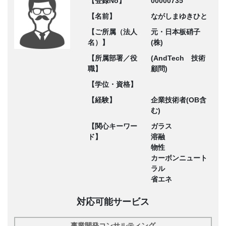
【登録No】
00000735
【名前】
ながしまゆきひと
【ご所属（法人
元・日本板硝子
名）】
(株)
【所属部署／役
(AndTech 技術
職】
顧問)
【学位・資格】
【経験】
企業技術者(OB含
む)
【関心キーワー
ガラス
ド】
溶融
物性
カーボンニュート
ラル
省エネ
対応可能サービス
事業開発コンサルティング