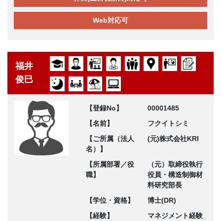
Web対応可
福井
俊巳
【登録No】
00001485
【名前】
フクイトシミ
【ご所属（法人
(元)株式会社KRI
名）】
【所属部署／役
（元）取締役執行
職】
役員・構造制御材
料研究部長
【学位・資格】
博士(DR)
【経験】
マネジメント経験