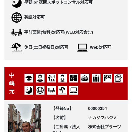
早朝 or 夜間スポットコンサル対応可
英語対応可
事前面談(無料)対応可(WEB対応含む)
休日(土日祝祭日)対応可
Web対応可
中
嶋
元
【登録No】
00000354
【名前】
ナカジマハジメ
【ご所属（法人
株式会社プラーツ