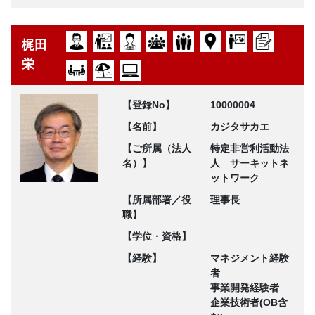
梶田
栄
【登録No】
10000004
【名前】
カジタサカエ
【ご所属（法人
特定非営利活動法
名）】
人 サーキットネ
ットワーク
【所属部署／役
理事長
職】
【学位・資格】
【経験】
マネジメント経験
者
事業開発経験者
企業技術者(OB含