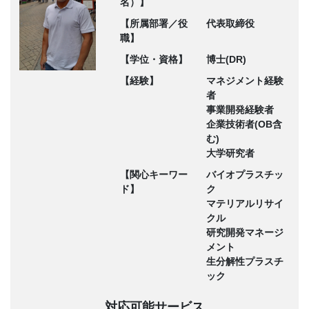
名）】
【所属部署／役
代表取締役
職】
【学位・資格】
博士(DR)
【経験】
マネジメント経験
者
事業開発経験者
企業技術者(OB含
む)
大学研究者
【関心キーワー
バイオプラスチッ
ド】
ク
マテリアルリサイ
クル
研究開発マネージ
メント
生分解性プラスチ
ック
対応可能サービス