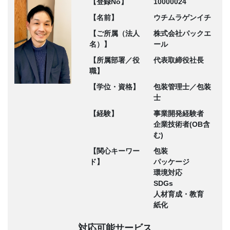
【登録No】
10000024
【名前】
ウチムラゲンイチ
【ご所属（法人
株式会社パックエ
名）】
ール
【所属部署／役
代表取締役社長
職】
【学位・資格】
包装管理士／包装
士
【経験】
事業開発経験者
企業技術者(OB含
む)
【関心キーワー
包装
ド】
パッケージ
環境対応
SDGs
人材育成・教育
紙化
対応可能サービス