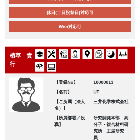
休日(土日祝祭日)対応可
Web対応可
植草 貴
行
【登録No】
10000013
【名前】
UT
【ご所属（法人
三井化学株式会社
名）】
【所属部署／役
研究開発本部 高
職】
分子・複合材料研
究所 主席研究
員