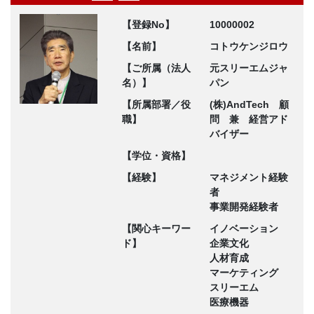
【登録No】
10000002
【名前】
コトウケンジロウ
【ご所属（法人
元スリーエムジャ
名）】
パン
【所属部署／役
(株)AndTech 顧
職】
問 兼 経営アド
バイザー
【学位・資格】
【経験】
マネジメント経験
者
事業開発経験者
【関心キーワー
イノベーション
ド】
企業文化
人材育成
マーケティング
スリーエム
医療機器