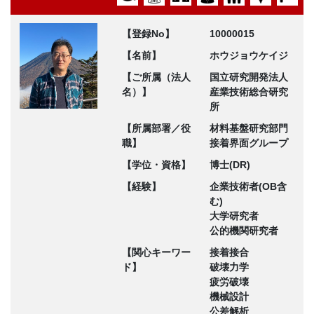
【登録No】
10000015
【名前】
ホウジョウケイジ
【ご所属（法人
国立研究開発法人
名）】
産業技術総合研究
所
【所属部署／役
材料基盤研究部門
職】
接着界面グループ
【学位・資格】
博士(DR)
【経験】
企業技術者(OB含
む)
大学研究者
公的機関研究者
【関心キーワー
接着接合
ド】
破壊力学
疲労破壊
機械設計
公差解析