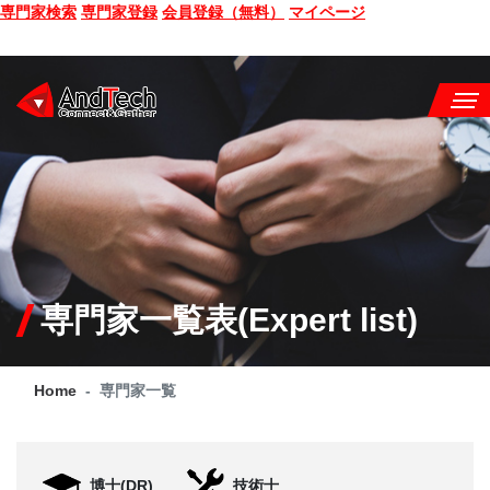
専門家検索
専門家登録
会員登録（無料）
マイページ
SEMINAR
BOOK
CONSULTING
SERVICE
専門家一覧表(Expert list)
COMPANY
Home
専門家一覧
Q&A
SITE MAP
博士(DR)
技術士