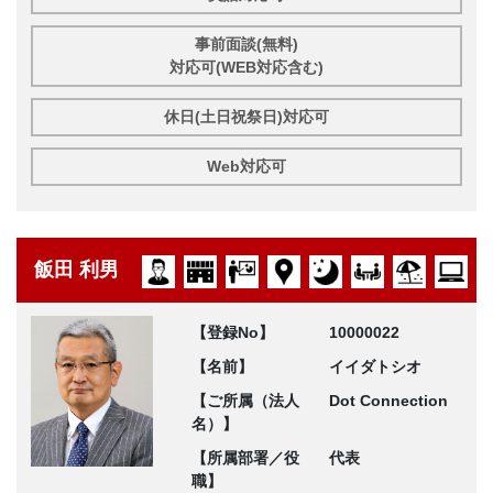
事前面談(無料)
対応可(WEB対応含む)
休日(土日祝祭日)対応可
Web対応可
飯田 利男
【登録No】
10000022
【名前】
イイダトシオ
【ご所属（法人
Dot Connection
名）】
【所属部署／役
代表
職】