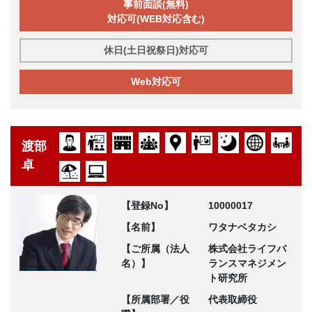
事前面談(無料)
対応可(WEB対応含む)
休日(土日祝祭日)対応可
Web対応可
渡部
卓
【登録No】
10000017
【名前】
ワタナベタカシ
【ご所属（法人
株式会社ライフバ
名）】
ランスマネジメン
ト研究所
【所属部署／役
代表取締役