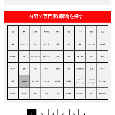
分野で専門家(顧問)を探す
化学
電気
自動車
電子部品
半導体
通信
バイオ
農業
食品
機械
ロボット・AI
住宅
航空宇宙
重機
建設
繊維
ソフトウェア
医療機器
研究開発
知財
マーケティング
マネジメント
生産
品質
法務・規制
調達
物流
高分子
塗料
成形
加工
添加剤
分析
化学物質規制
金属
セラミック
オープン
ビジネス
環境
人材育成
人事・採用
メンタル
販路開拓
市場参入
投資・M&A
イノベーション
マッチング
技術顧問
製造業
商社
流通
大学
研究機関
コンサルタント
歴史
翻訳・通訳
1
2
3
4
5
>