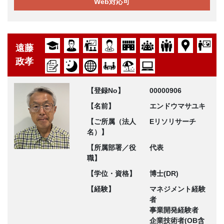
Web対応可
遠藤
政孝
【登録No】
00000906
【名前】
エンドウマサユキ
【ご所属（法人
Eリソリサーチ
名）】
【所属部署／役
代表
職】
【学位・資格】
博士(DR)
【経験】
マネジメント経験
者
事業開発経験者
企業技術者(OB含