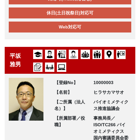
休日(土日祝祭日)対応可
Web対応可
平坂
雅男
【登録No】
10000003
【名前】
ヒラサカマサオ
【ご所属（法人
バイオミメティク
名）】
ス推進協議会
【所属部署／役
事務局長／
職】
ISO/TC266 バイ
オミメティクス
国内審議委員会委