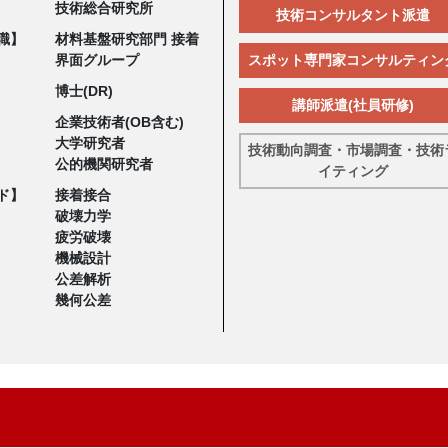
技術総合研究所
技術コンサルタント派遣
職】
材料基盤研究部門 接着
界面グループ
スポット専門家コンサルティン
博士(DR)
講師派遣(社員研修)
企業技術者(OB含む)
大学研究者
技術動向調査・市場調査・技術
公的機関研究者
イティング
ド】
接着接合
破壊力学
疲労破壊
機械設計
公差解析
幾何公差