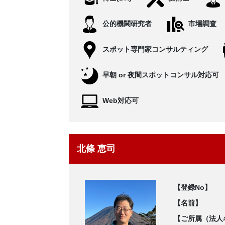
公的機関研究者
市場調査
スポット専門家コンサルティング
早朝 or 夜間スポットコンサル対応可
Web対応可
北條 恵司
【登録No】
【名前】
【ご所属（法人