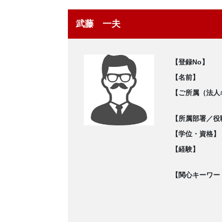
武藤 一夫
【登録No】
【名前】
【ご所属（法人
【所属部署／役
【学位・資格】
【経験】
【関心キーワー