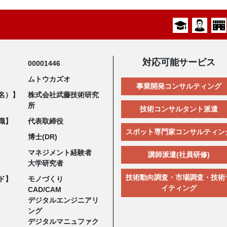
対応可能サービス
00001446
ムトウカズオ
事業開発コンサルティング
名）】
株式会社武藤技術研究
所
技術コンサルタント派遣
職】
代表取締役
スポット専門家コンサルティン
博士(DR)
マネジメント経験者
講師派遣(社員研修)
大学研究者
技術動向調査・市場調査・技術
ド】
モノづくり
イティング
CAD/CAM
デジタルエンジニアリ
ング
デジタルマニュファク