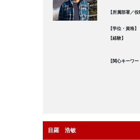
【所属部署／役
【学位・資格】
【経験】
【関心キーワー
目羅 浩敏