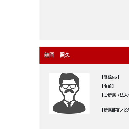
龍岡 照久
【登録No】
【名前】
【ご所属（法人
【所属部署／役