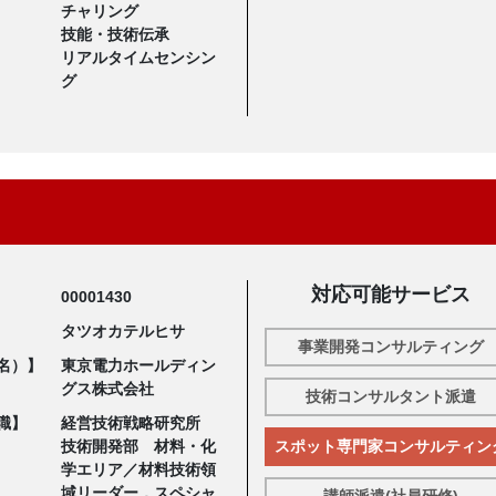
チャリング
技能・技術伝承
リアルタイムセンシン
グ
対応可能サービス
00001430
タツオカテルヒサ
事業開発コンサルティング
名）】
東京電力ホールディン
グス株式会社
技術コンサルタント派遣
職】
経営技術戦略研究所
技術開発部 材料・化
スポット専門家コンサルティン
学エリア／材料技術領
域リーダー，スペシャ
講師派遣(社員研修)