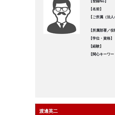
【登録No】
【名前】
【ご所属（法人
【所属部署／役
【学位・資格】
【経験】
【関心キーワー
渡邊英二