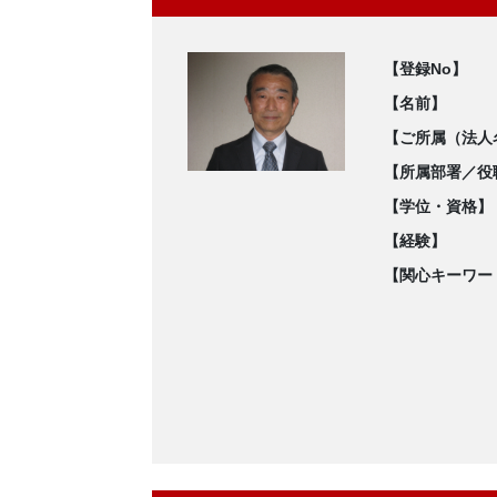
【登録No】
【名前】
【ご所属（法人
【所属部署／役
【学位・資格】
【経験】
【関心キーワー