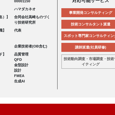
対応可能サービス
00001150
ハマダカネオ
事業開発コンサルティング
名）】
合同会社高崎ものづく
り技術研究所
技術コンサルタント派遣
職】
代表
スポット専門家コンサルティン
企業技術者(OB含む)
講師派遣(社員研修)
ド】
品質管理
技術動向調査・市場調査・技術
QFD
イティング
金型設計
設計
FMEA
生成AI