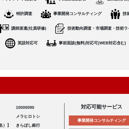
特許調査
事業開発コンサルティング
技
講師派遣(社員研修)
技術動向調査・市場調査・技術ラ
英語対応可
事前面談(無料)対応可(WEB対応含む)
対応可能サービス
10000090
メラヒロトシ
事業開発コンサルティング
名）】
きらぼし銀行