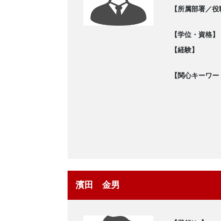
【所属部署／役
【学位・資格】
【経験】
【関心キーワー
濱田 金男