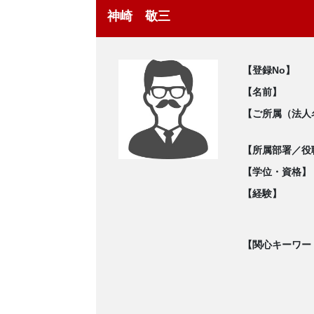
神崎 敬三
【登録No】
【名前】
【ご所属（法人
【所属部署／役
【学位・資格】
【経験】
【関心キーワー