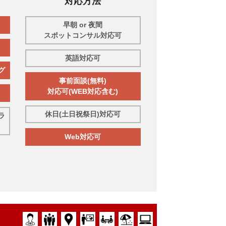
対応方法
早朝 or 夜間
スポットコンサル対応可
英語対応可
グ
事前面談(無料)
対応可(WEB対応含む)
休日(土日祝祭日)対応可
ラ
Web対応可