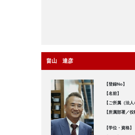
畠山 達彦
【登録No】
【名前】
【ご所属（法人
【所属部署／役
【学位・資格】