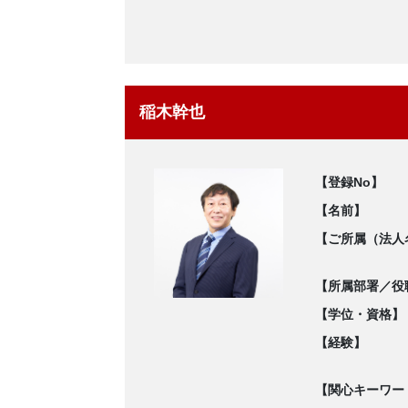
稲木幹也
【登録No】
【名前】
【ご所属（法人
【所属部署／役
【学位・資格】
【経験】
【関心キーワー