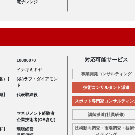
電子レンジ
対応可能サービス
10000070
イナキミキヤ
事業開発コンサルティング
名）】
(株)ラフ・ダイアモン
ド
技術コンサルタント派遣
職】
代表取締役
スポット専門家コンサルティン
マネジメント経験者
講師派遣(社員研修)
企業技術者(OB含む)
技術動向調査・市場調査・技術
ド】
環境経営
イティング