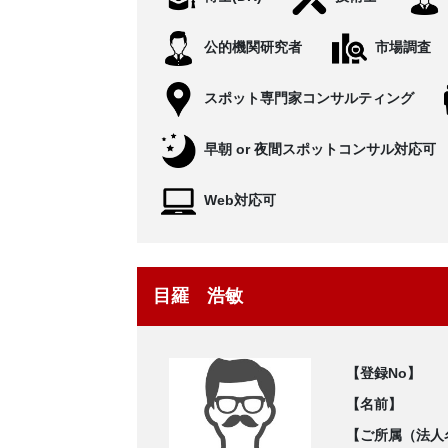
公的機関研究者
市場調査
スポット専門家コンサルティング
早朝 or 夜間スポットコンサル対応可
Web対応可
目羅 浩敏
【登録No】
【名前】
【ご所属（法人