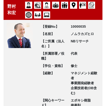
野村
和宏
【登録No】
10000035
【名前】
ノムラカズヒロ
【ご所属（法人
NBリサーチ
名）】
【所属部署／役
代表
職】
【学位・資格】
修士
【経験】
マネジメント経験
者
事業開発経験者
企業技術者(OB含
む)
【関心キーワー
エポキシ樹脂
ド】
接着剤