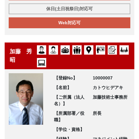
休日(土日祝祭日)対応可
Web対応可
加藤 秀
昭
【登録No】
10000007
【名前】
カトウヒデアキ
【ご所属（法人
加藤技術士事務所
名）】
【所属部署／役
所長
職】
【学位・資格】
【経験】
マネジメント経験