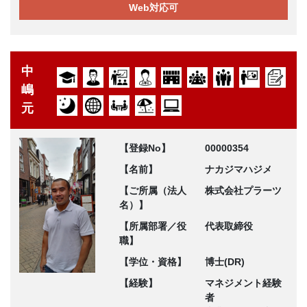
Web対応可
中
嶋
元
【登録No】
00000354
【名前】
ナカジマハジメ
【ご所属（法人
株式会社プラーツ
名）】
【所属部署／役
代表取締役
職】
【学位・資格】
博士(DR)
【経験】
マネジメント経験
者