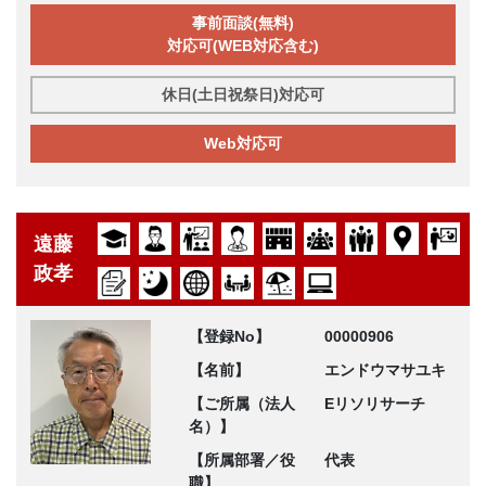
事前面談(無料)
対応可(WEB対応含む)
休日(土日祝祭日)対応可
Web対応可
遠藤
政孝
【登録No】
00000906
【名前】
エンドウマサユキ
【ご所属（法人
Eリソリサーチ
名）】
【所属部署／役
代表
職】