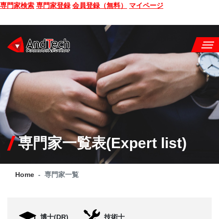
専門家検索
専門家登録
会員登録（無料）
マイページ
SEMINAR
BOOK
CONSULTING
SERVICE
専門家一覧表(Expert list)
COMPANY
Home
専門家一覧
Q&A
SITE MAP
博士(DR)
技術士