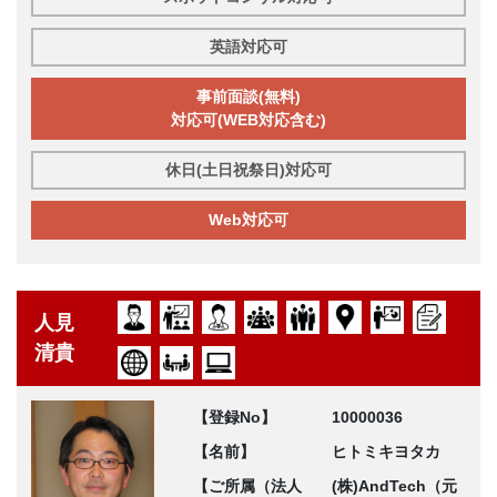
英語対応可
事前面談(無料)
対応可(WEB対応含む)
休日(土日祝祭日)対応可
Web対応可
人見
清貴
【登録No】
10000036
【名前】
ヒトミキヨタカ
【ご所属（法人
(株)AndTech（元