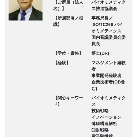
【ご所属（法人
バイオミメティク
名）】
ス推進協議会
【所属部署／役
事務局長／
職】
ISO/TC266 バイ
オミメティクス
国内審議委員会委
員長
【学位・資格】
博士(DR)
【経験】
マネジメント経験
者
事業開発経験者
企業技術者(OB含
む)
【関心キーワー
バイオミメティク
ド】
ス
技術戦略
イノベーション
薄膜構造解析
知財戦略
電子顕微鏡