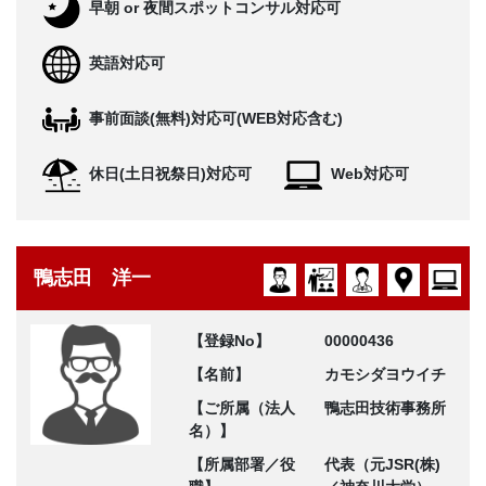
早朝 or 夜間スポットコンサル対応可
英語対応可
事前面談(無料)対応可(WEB対応含む)
休日(土日祝祭日)対応可
Web対応可
鴨志田 洋一
【登録No】
00000436
【名前】
カモシダヨウイチ
【ご所属（法人
鴨志田技術事務所
名）】
【所属部署／役
代表（元JSR(株)