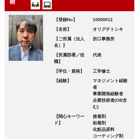
樹
【登録No】
10000012
【名前】
オリグチトシキ
【ご所属（法人
折口事務所
名）】
【所属部署／役
代表
職】
【学位・資格】
工学修士
【経験】
マネジメント経験
者
事業開発経験者
企業技術者(OB含
む)
【関心キーワー
接着剤
ド】
粘着剤
化粧品原料
コーティング剤