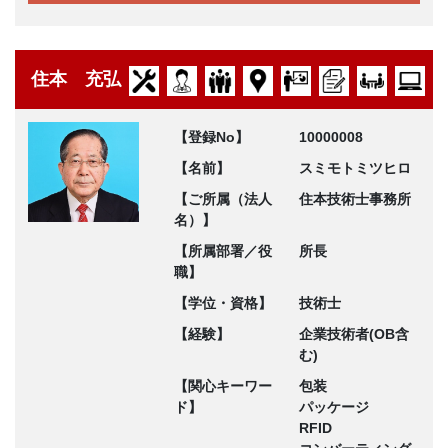
住本 充弘
【登録No】
10000008
【名前】
スミモトミツヒロ
【ご所属（法人
住本技術士事務所
名）】
【所属部署／役
所長
職】
【学位・資格】
技術士
【経験】
企業技術者(OB含
む)
【関心キーワー
包装
ド】
パッケージ
RFID