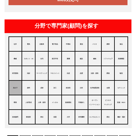
分野で専門家(顧問)を探す
化学
電気
自動車
電子部品
半導体
通信
バイオ
農業
食品
機械
ロボット・AI
住宅
航空宇宙
重機
建設
繊維
ソフトウェア
医療機器
研究開発
知財
マーケティング
マネジメント
生産
品質
法務・規制
調達
物流
高分子
塗料
成形
加工
添加剤
分析
化学物質規制
金属
セラミック
オープン
ビジネス
環境
人材育成
人事・採用
メンタル
販路開拓
市場参入
投資・M&A
イノベーション
マッチング
技術顧問
製造業
商社
流通
大学
研究機関
コンサルタント
歴史
翻訳・通訳