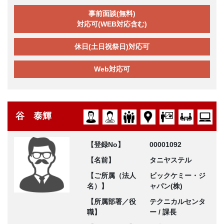
事前面談(無料)
対応可(WEB対応含む)
休日(土日祝祭日)対応可
Web対応可
谷 泰輝
【登録No】
00001092
【名前】
タニヤステル
【ご所属（法人
ビックケミー・ジ
名）】
ャパン(株)
【所属部署／役
テクニカルセンタ
職】
ー / 課長