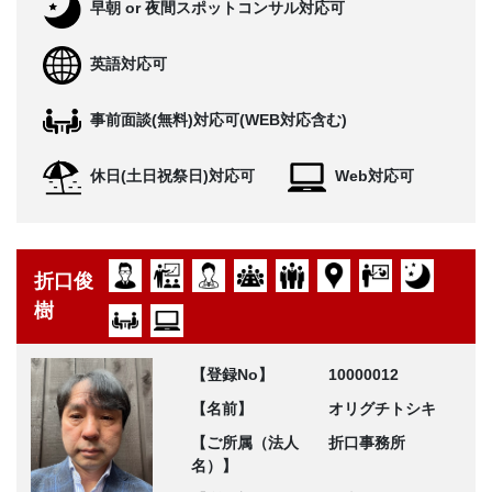
早朝 or 夜間スポットコンサル対応可
英語対応可
事前面談(無料)対応可(WEB対応含む)
休日(土日祝祭日)対応可
Web対応可
折口俊
樹
【登録No】
10000012
【名前】
オリグチトシキ
【ご所属（法人
折口事務所
名）】