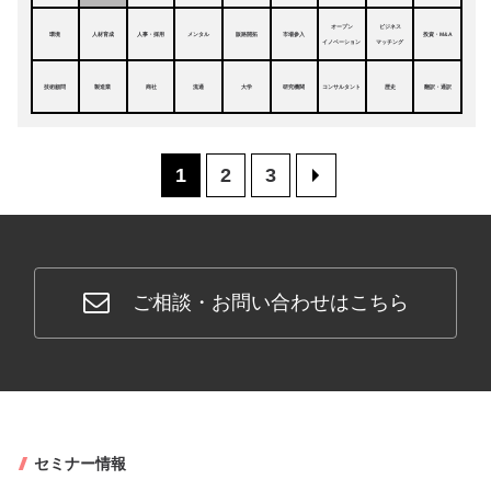
オープン
ビジネス
環境
人材育成
人事・採用
メンタル
販路開拓
市場参入
投資・M&A
イノベーション
マッチング
技術顧問
製造業
商社
流通
大学
研究機関
コンサルタント
歴史
翻訳・通訳
1
2
3
>
ご相談・お問い合わせはこちら
セミナー情報