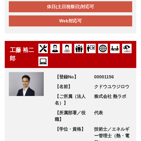
休日(土日祝祭日)対応可
Web対応可
工藤 裕二
郎
【登録No】
00001156
【名前】
クドウユウジロウ
【ご所属（法人
株式会社 熱ラボ
名）】
【所属部署／役
代表
職】
【学位・資格】
技術士／エネルギ
ー管理士（熱・電