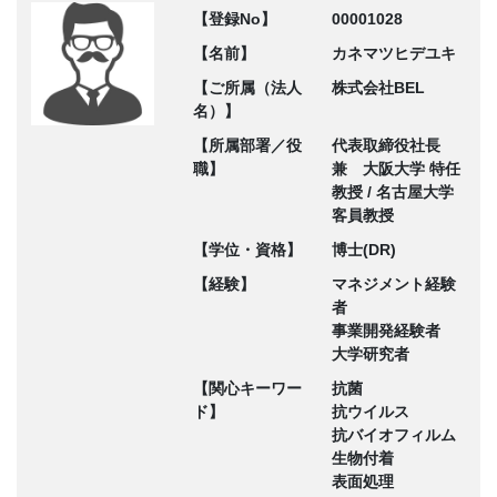
【登録No】
00001028
【名前】
カネマツヒデユキ
【ご所属（法人
株式会社BEL
名）】
【所属部署／役
代表取締役社長
職】
兼 大阪大学 特任
教授 / 名古屋大学
客員教授
【学位・資格】
博士(DR)
【経験】
マネジメント経験
者
事業開発経験者
大学研究者
【関心キーワー
抗菌
ド】
抗ウイルス
抗バイオフィルム
生物付着
表面処理