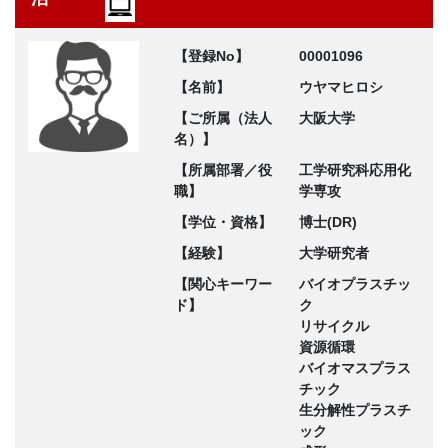
【登録No】
00001096
【名前】
ウヤマヒロシ
【ご所属（法人
大阪大学
名）】
【所属部署／役
工学研究科応用化
職】
学専攻
【学位・資格】
博士(DR)
【経験】
大学研究者
【関心キーワー
バイオプラスチッ
ド】
ク
リサイクル
資源循環
バイオマスプラス
チック
生分解性プラスチ
ック