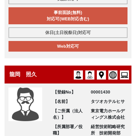
事前面談(無料)
対応可(WEB対応含む)
休日(土日祝祭日)対応可
Web対応可
龍岡 照久
【登録No】
00001430
【名前】
タツオカテルヒサ
【ご所属（法人
東京電力ホールデ
名）】
ィングス株式会社
【所属部署／役
経営技術戦略研究
職】
所 技術開発部