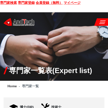
専門家検索
専門家登録
会員登録（無料）
マイページ
SEMINAR
BOOK
CONSULTING
SERVICE
専門家一覧表(Expert list)
COMPANY
Home
専門家一覧
Q&A
SITE MAP
博士(DR)
技術士