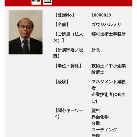
【登録No】
10000029
【名前】
ゴウジハルノリ
【ご所属（法人
郷司技術士事務所
名）】
【所属部署／役
所長
職】
【学位・資格】
技術士／中小企業
診断士
【経験】
マネジメント経験
者
企業技術者(OB含
む)
【関心キーワー
塗料
ド】
界面化学
分散
コーティング
塗膜