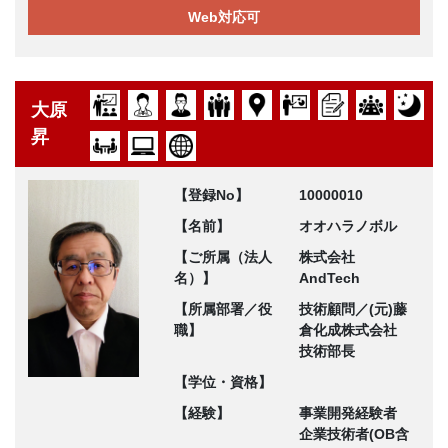
Web対応可
大原
昇
【登録No】
10000010
【名前】
オオハラノボル
【ご所属（法人
株式会社
名）】
AndTech
【所属部署／役
技術顧問／(元)藤
職】
倉化成株式会社
技術部長
【学位・資格】
【経験】
事業開発経験者
企業技術者(OB含