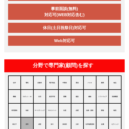
事前面談(無料)
対応可(WEB対応含む)
休日(土日祝祭日)対応可
Web対応可
分野で専門家(顧問)を探す
化学
電気
自動車
電子部品
半導体
通信
バイオ
農業
食品
機械
ロボット・AI
住宅
航空宇宙
重機
建設
繊維
ソフトウェア
医療機器
研究開発
知財
マーケティング
マネジメント
生産
品質
法務・規制
調達
物流
高分子
塗料
成形
加工
添加剤
分析
化学物質規制
金属
セラミック