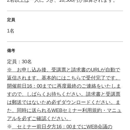
2名以上は一人につき、16,500円が加算されます。
定員
1名
備考
定員：30名
※ お申し込み後、受講票と請求書のURLが自動で
返信されます。基本的にはこちらで受付完了です。
開催前日16：00までに再度最終のご連絡をいたしま
すので、しばらくお待ちください。請求書と受講票
は郵送ではないため必ずダウンロードください。ま
た、同時に送られるWEBセミナー利用規約・マニュ
アルを必ずご確認ください。
※
セミナー前日夕方16：00までにWEB会議の