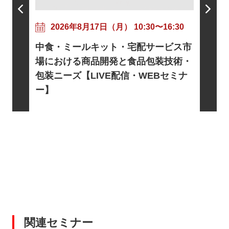
202
粘着剤
17:30
2026年8月17日（月） 10:30〜16:30
ニズムと
トに向け
中食・ミールキット・宅配サービス市
信・WE
基礎とロ
場における商品開発と食品包装技術・
電・宇宙
包装ニーズ【LIVE配信・WEBセミナ
EBセミ
ー】
関連セミナー