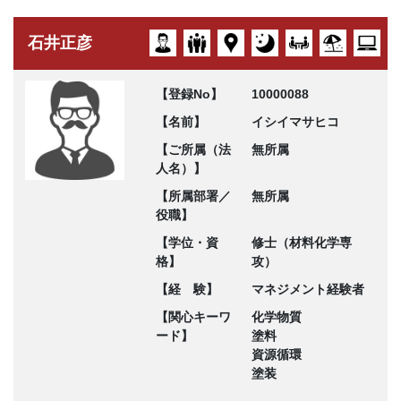
石井正彦
【登録No】
10000088
【名前】
イシイマサヒコ
【ご所属（法
無所属
人名）】
【所属部署／
無所属
役職】
【学位・資
修士（材料化学専
格】
攻）
【経 験】
マネジメント経験者
【関心キーワ
化学物質
ード】
塗料
資源循環
塗装