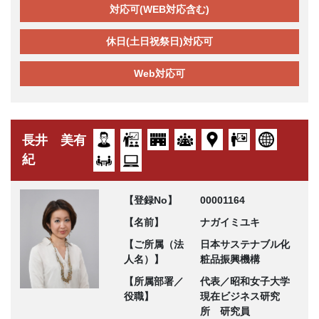
対応可(WEB対応含む)
休日(土日祝祭日)対応可
Web対応可
長井 美有
紀
【登録No】
00001164
【名前】
ナガイミユキ
【ご所属（法
日本サステナブル化
人名）】
粧品振興機構
【所属部署／
代表／昭和女子大学
役職】
現在ビジネス研究
所 研究員