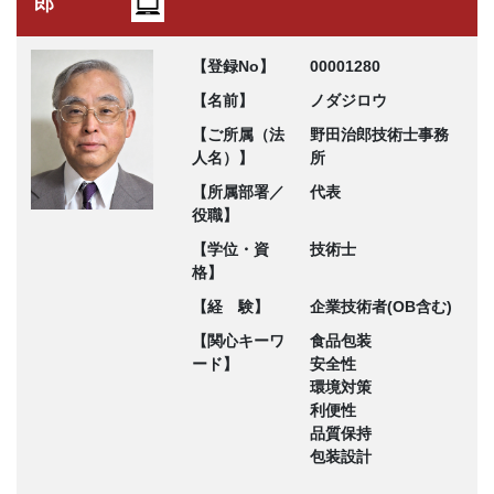
郎
【登録No】
00001280
【名前】
ノダジロウ
【ご所属（法
野田治郎技術士事務
人名）】
所
【所属部署／
代表
役職】
【学位・資
技術士
格】
【経 験】
企業技術者(OB含む)
【関心キーワ
食品包装
ード】
安全性
環境対策
利便性
品質保持
包装設計