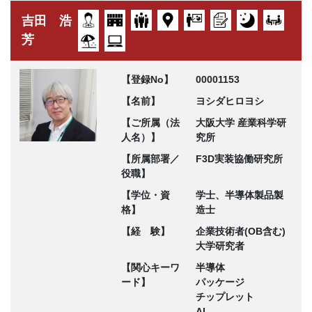
吉田 浩
芳
【登録No】
00001153
【名前】
ヨシダヒロヨシ
【ご所属（法
大阪大学 産業科学研
人名）】
究所
【所属部署／
F3D実装協働研究所
役職】
【学位・資
学士、半導体製品製
格】
造士
【経 験】
企業技術者(OB含む)
大学研究者
【関心キーワ
半導体
ード】
パッケージ
チップレット
AI