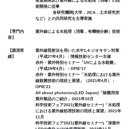
装置開発及び紫外線による水処理（消毒）の技
術開発に従事
各研究機関(大学，JICA，土木研究所
など）との共同研究を主導実施
【専門内
紫外線による水処理（消毒，有機物分解）技術
容】
【講演実
紫外線照射法を用いた水中1,4-ジオキサン対策
績】
（平成27年4月）：情報技術センター主催
赤外・紫外特別セミナー「UVによる水殺菌」
（平成29年4月）：OPIE‘17
赤外・紫外特別セミナー「水処理における紫外
線殺菌技術の現状と展望」（2021年4月）：
OPIE‘21
All about photonics(LED Japan)「除菌用深
紫外製品のご紹介」2021年10月
科学技術フェア2021(紫外線セミナー)「水処理
における紫外線処理技術の現状と展望」2021年
11月
科学技術フェア2021(紫外線セミナー)「深紫外
LEDの進化とUV水処理技術」2022年11月