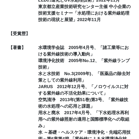
東京都立産業技術研究センター主催 中小企業の
技術支援セミナー「水処理における紫外線処理
技術の現状と展望」2022年11月
【受賞歴】
【著書】
水環境学会誌 2005年4月号、「諸工業等にお
ける紫外線技術の導入動向」
環境浄化技術 2005年No.12、「紫外線ランプ
技術」
水と水技術 No.3(2009年)、「医薬品の除去対
策としての紫外線利用」
JARUS 2012年12月号、「ノロウイルスに対
する紫外線の不活化効果について」
空気清浄 2013年(第51巻)第3号、「紫外線技
術の水処理への応用と課題」
用水と廃水 2017年4月号、「下水処理水再利
用への紫外線照射の適用と国際標準化への取組
み」
水 ～基礎・ヘルスケア・環境浄化・先端応用技
術～第6章第4節 「紫外線による水環境浄化技