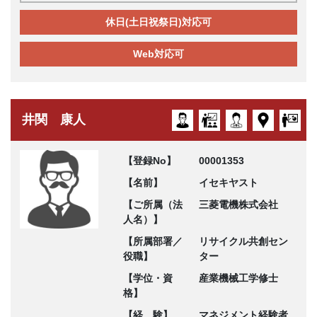
休日(土日祝祭日)対応可
Web対応可
井関 康人
【登録No】
00001353
【名前】
イセキヤスト
【ご所属（法
三菱電機株式会社
人名）】
【所属部署／
リサイクル共創セン
役職】
ター
【学位・資
産業機械工学修士
格】
【経 験】
マネジメント経験者