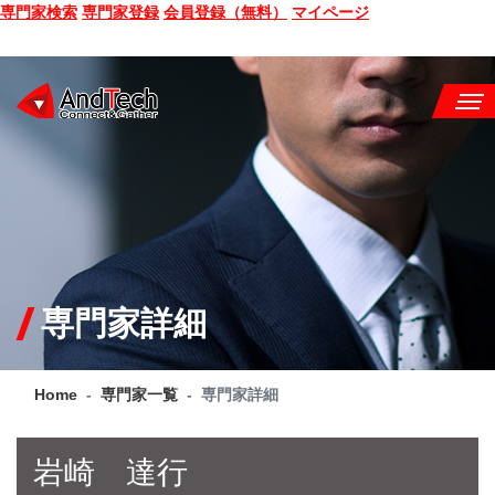
専門家検索
専門家登録
会員登録（無料）
マイページ
SEMINAR
BOOK
CONSULTING
SERVICE
専門家詳細
COMPANY
Home
専門家一覧
専門家詳細
Q&A
SITE MAP
岩崎 達行