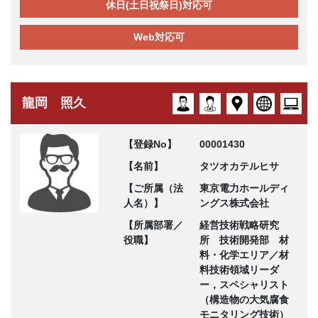
休日(土日祝祭日)対応可
Web対応可
龍岡 照久
【登録No】
00001430
【名前】
タツオカテルヒサ
【ご所属（法
東京電力ホールディ
人名）】
ングス株式会社
【所属部署／
経営技術戦略研究
役職】
所 技術開発部 材
料・化学エリア／材
料技術領域リーダ
ー，スペシャリスト
（構造物の大気腐食
モニタリング技術）