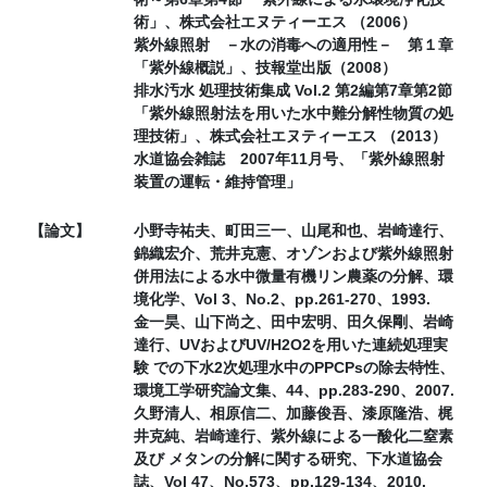
術」、株式会社エヌティーエス （2006）
紫外線照射 －水の消毒への適用性－ 第１章
「紫外線概説」、技報堂出版（2008）
排水汚水 処理技術集成 Vol.2 第2編第7章第2節
「紫外線照射法を用いた水中難分解性物質の処
理技術」、株式会社エヌティーエス （2013）
水道協会雑誌 2007年11月号、「紫外線照射
装置の運転・維持管理」
【論文】
小野寺祐夫、町田三一、山尾和也、岩崎達行、
錦織宏介、荒井克憲、オゾンおよび紫外線照射
併用法による水中微量有機リン農薬の分解、環
境化学、Vol 3、No.2、pp.261-270、1993.
金一昊、山下尚之、田中宏明、田久保剛、岩崎
達行、UVおよびUV/H2O2を用いた連続処理実
験 での下水2次処理水中のPPCPsの除去特性、
環境工学研究論文集、44、pp.283-290、2007.
久野清人、相原信二、加藤俊吾、漆原隆浩、梶
井克純、岩崎達行、紫外線による一酸化二窒素
及び メタンの分解に関する研究、下水道協会
誌、Vol 47、No.573、pp.129-134、2010.