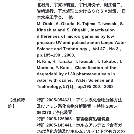
北村清、宇賀神義宣、宇田川悦子、堀江健二、
岩崎達行、下水処理におけるＳＲＳＶ対策、 日
本水産工学会. 他
M. Otaki, A. Okuda, K. Tajima, T. Iwasaki, S.
Kinoshita and S. Ohgaki，Inactivation
differences of microorganisms by low
pressure UV and pulsed xenon lamps,Water
Science and Technology， Vol 47，No 3，
pp.185–190，2003.
H. Kim, H. Tanaka, T. Iwasaki, T. Takubo, T.
Morioka, Y. Kato 、Classification of the
degradability of 30 pharmaceuticals in
water with ozone、Water Science and
Technology, 57(1)、pp.195-200、2008
【出願特
特許 2005-054621：アミン系化合物分解方法
許】
及びアミン系化合物分解装置 ・特許 2005-
062370：浄化装置
特許 2005-126993：有害物質処理装置
特許 2005-143441：ホルムアルデヒド含有ガ
スの浄化方法及びホルムアルデヒド含有ガスの