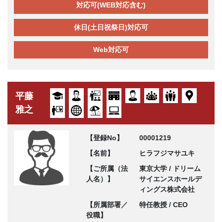
対応可(WEB対応含む)
休日(土日祝祭日)対応可
Web対応可
平藤
雅之
【登録No】
00001219
【名前】
ヒラフジマサユキ
【ご所属（法
東京大学 / ドリーム
人名）】
サイエンスホールデ
ィングス株式会社
【所属部署／
特任教授 / CEO
役職】