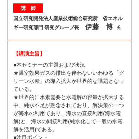
講 師
国立研究開発法人産業技術総合研究所 省エネル
伊藤 博
ギー研究部門 研究グループ長
氏
【講演主旨】
■本セミナーの主題および状況
★温室効果ガスの排出を伴わないいわゆる「グ
リーン水素」の導入拡大が世界的な課題となっ
ている。
★世界的に水素需要と水電解の容量が拡大する
中、純水不足が懸念されており、解決策の一つ
が海水の利用であり、海水の直接利用(海水電
解)と、海水の間接利用(純水化して一般の水電
解を活用)である。
■注目ポイント