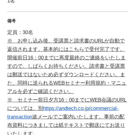
1名
備考
定員：30名
※ お申し込み後、受講票と請求書のURLが自動で
返信されます。基本的にはこちらで受付完了です。
開催前日16：00までに再度最終のご連絡をいたしま
すので、しばらくお待ちください。請求書と受講票
は郵送ではないため必ずダウンロードください。ま
た、同時に送られるWEBセミナー利用規約・マニュ
アルを必ずご確認ください。
※ セミナー前日夕方16：00までにWEB会議のURL
については、別
https://andtech.co.jp/commercial-
transaction
途メールでご案内いたします。事前の配
布資料につきましては紙テキストで郵送にてお送り
いたします。