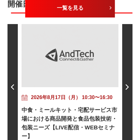
開催日が近いセミナー
一覧を見る
202
粘着剤
17:30
2026年8月17日（月） 10:30〜16:30
ニズムと
トに向け
中食・ミールキット・宅配サービス市
信・WE
基礎とロ
場における商品開発と食品包装技術・
電・宇宙
包装ニーズ【LIVE配信・WEBセミナ
EBセミ
ー】