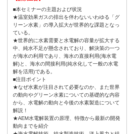
■本セミナーの主題および状況
★温室効果ガスの排出を伴わないいわゆる「グ
リーン水素」の導入拡大が世界的な課題となっ
ている。
★世界的に水素需要と水電解の容量が拡大する
中、純水不足が懸念されており、解決策の一つ
が海水の利用であり、海水の直接利用(海水電
解)と、海水の間接利用(純水化して一般の水電
解を活用)である。
■注目ポイント
★なぜ水素が注目されて必要なのか、また世界
の動向やグリーン水素についての基礎的な内容
から、水電解の動向と今後の水素製造について
解説！
★AEM水電解装置の原理、特徴から最新の開発
動向までを紹介
★海水電解技術、純水製造技術、洋上風力と組