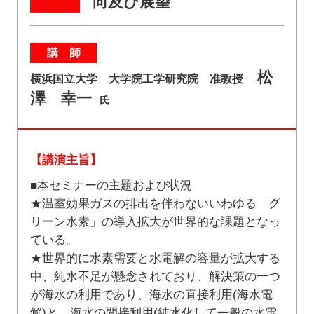
向及び展望
講 師
松
横浜国立大学 大学院工学研究院 准教授
澤 幸一
氏
【講演主旨】
■本セミナーの主題および状況
★温室効果ガスの排出を伴わないいわゆる「グ
リーン水素」の導入拡大が世界的な課題となっ
ている。
★世界的に水素需要と水電解の容量が拡大する
中、純水不足が懸念されており、解決策の一つ
が海水の利用であり、海水の直接利用(海水電
解)と、海水の間接利用(純水化して一般の水電