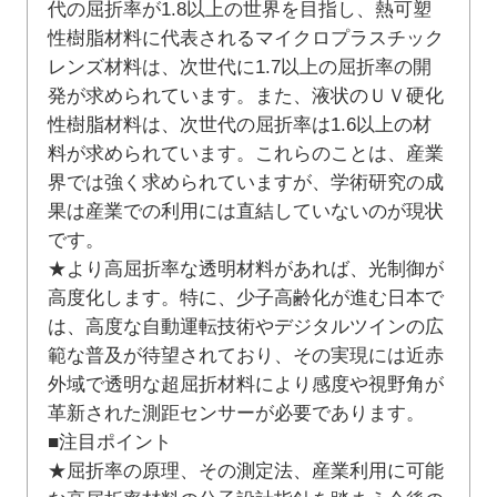
代の屈折率が1.8以上の世界を目指し、熱可塑
性樹脂材料に代表されるマイクロプラスチック
レンズ材料は、次世代に1.7以上の屈折率の開
発が求められています。また、液状のＵＶ硬化
性樹脂材料は、次世代の屈折率は1.6以上の材
料が求められています。これらのことは、産業
界では強く求められていますが、学術研究の成
果は産業での利用には直結していないのが現状
です。
★より高屈折率な透明材料があれば、光制御が
高度化します。特に、少子高齢化が進む日本で
は、高度な自動運転技術やデジタルツインの広
範な普及が待望されており、その実現には近赤
外域で透明な超屈折材料により感度や視野角が
革新された測距センサーが必要であります。
■注目ポイント
★屈折率の原理、その測定法、産業利用に可能