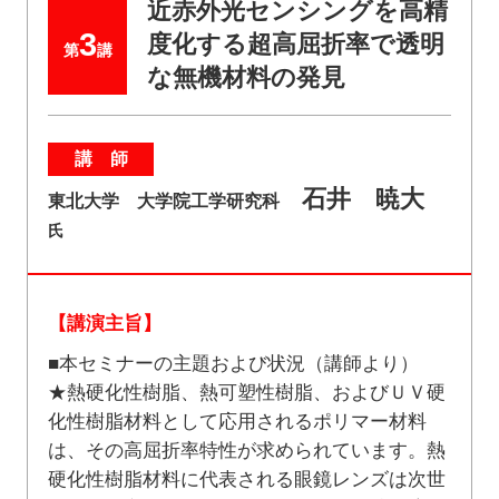
近赤外光センシングを高精
3
度化する超高屈折率で透明
第
講
な無機材料の発見
講 師
石井 暁大
東北大学 大学院工学研究科
氏
【講演主旨】
■本セミナーの主題および状況（講師より）
★熱硬化性樹脂、熱可塑性樹脂、およびＵＶ硬
化性樹脂材料として応用されるポリマー材料
は、その高屈折率特性が求められています。熱
硬化性樹脂材料に代表される眼鏡レンズは次世