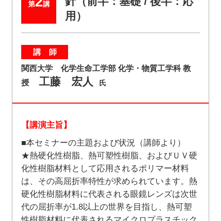
2
針（前半：基礎 / 後半：応
第
講
用）
講 師
関西大学 化学生命工学部 化学・物質工学科 教
工藤 宏人
授
氏
【講演主旨】
■本セミナーの主題および状況（講師より）
★熱硬化性樹脂、熱可塑性樹脂、およびＵＶ硬
化性樹脂材料として応用されるポリマー材料
は、その高屈折率特性が求められています。熱
硬化性樹脂材料に代表される眼鏡レンズは次世
代の屈折率が1.8以上の世界を目指し、熱可塑
性樹脂材料に代表されるマイクロプラスチック