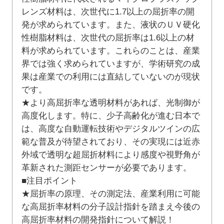
レンズ材料は、次世代に1.7以上の屈折率の開
発が求められています。また、液状のＵＶ硬化
性樹脂材料は、次世代の屈折率は1.6以上の材
料が求められています。これらのことは、産業
界では強く求められていますが、学術研究の成
果は産業での利用には直結していないのが現状
です。
★より高屈折率な透明材料があれば、光制御が
高度化します。特に、少子高齢化が進む日本で
は、高度な自動運転技術やデジタルツインの広
範な普及が待望されており、その実現には近赤
外域で透明な超屈折材料により感度や視野角が
革新された測距センサーが必要であります。
■注目ポイント
★屈折率の原理、その測定法、産業利用に可能
な高屈折率材料の分子設計指針を踏まえ今後の
高屈折率材料の開発指針について解説！