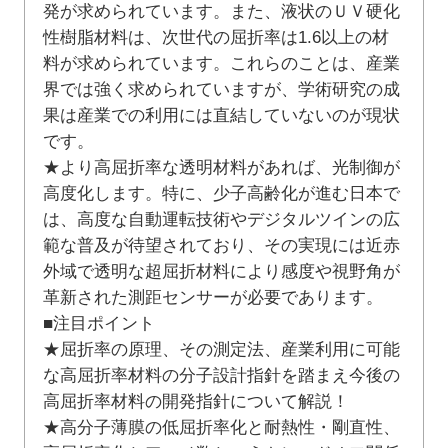
発が求められています。また、液状のＵＶ硬化
性樹脂材料は、次世代の屈折率は1.6以上の材
料が求められています。これらのことは、産業
界では強く求められていますが、学術研究の成
果は産業での利用には直結していないのが現状
です。
★より高屈折率な透明材料があれば、光制御が
高度化します。特に、少子高齢化が進む日本で
は、高度な自動運転技術やデジタルツインの広
範な普及が待望されており、その実現には近赤
外域で透明な超屈折材料により感度や視野角が
革新された測距センサーが必要であります。
■注目ポイント
★屈折率の原理、その測定法、産業利用に可能
な高屈折率材料の分子設計指針を踏まえ今後の
高屈折率材料の開発指針について解説！
★高分子薄膜の低屈折率化と耐熱性・剛直性、