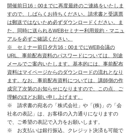
開催前日16：00までに再度最終のご連絡をいたしま
すので、しばらくお待ちください。請求書と受講票
は郵送ではないため必ずダウンロードください。ま
た、同時に送られるWEBセミナー利用規約・マニュ
アルを必ずご確認ください。
※ セミナー前日夕方16：00までにWEB会議の
URL、事前配布資料のパスワードについては、別途
メールでご案内いたします。基本的には、事前配布
資料はマイページからのダウンロードの流れとなり
ます。なお、事前配布資料については、講師側の作
成完了次第のお知らせになりますので、この点、ご
理解のほどお願い申し上げます。
※ 請求書の宛名の「株式会社」や「(株)」の「会
社名の表記」は、お客様の入力通りになりますの
で、ご希望の表記で入力をお願いします。
※ お支払いは銀行振込、クレジット決済も可能で