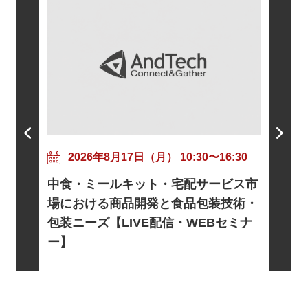
202
粘着剤
17:30
2026年8月17日（月） 10:30〜16:30
ニズムと
トに向け
中食・ミールキット・宅配サービス市
信・WE
基礎とロ
場における商品開発と食品包装技術・
電・宇宙
包装ニーズ【LIVE配信・WEBセミナ
EBセミ
ー】