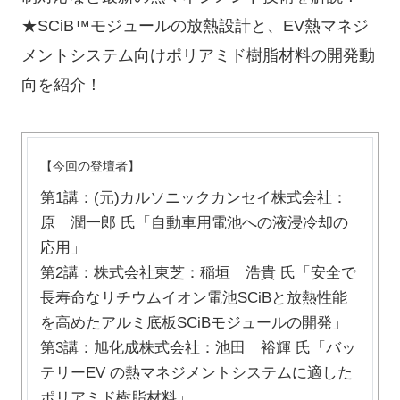
★SCiB™モジュールの放熱設計と、EV熱マネジ
メントシステム向けポリアミド樹脂材料の開発動
向を紹介！
【今回の登壇者】
第1講：(元)カルソニックカンセイ株式会社：
原 潤一郎 氏「自動車用電池への液浸冷却の
応用」
第2講：株式会社東芝：稲垣 浩貴 氏「安全で
長寿命なリチウムイオン電池SCiBと放熱性能
を高めたアルミ底板SCiBモジュールの開発」
第3講：旭化成株式会社：池田 裕輝 氏「バッ
テリーEV の熱マネジメントシステムに適した
ポリアミド樹脂材料」