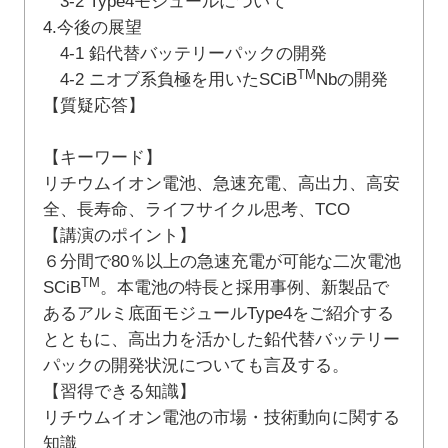
3-2 Type4モジュールについて
4.今後の展望
4-1 鉛代替バッテリーパックの開発
TM
4-2 ニオブ系負極を用いたSCiB
Nbの開発
【質疑応答】
【キーワード】
リチウムイオン電池、急速充電、高出力、高安
全、長寿命、ライフサイクル思考、TCO
【講演のポイント】
６分間で80％以上の急速充電が可能な二次電池
TM
SCiB
。本電池の特長と採用事例、新製品で
あるアルミ底面モジュールType4をご紹介する
とともに、高出力を活かした鉛代替バッテリー
パックの開発状況についても言及する。
【習得できる知識】
リチウムイオン電池の市場・技術動向に関する
知識