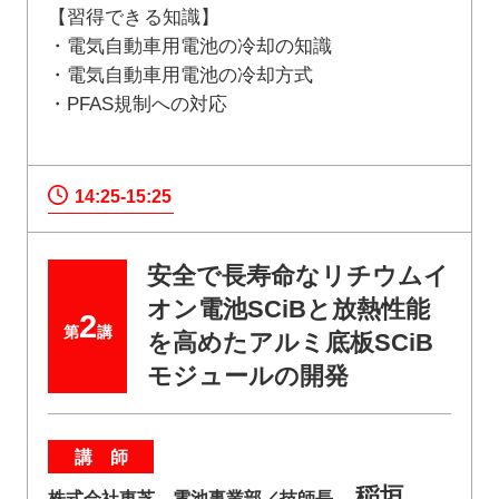
【習得できる知識】
・電気自動車用電池の冷却の知識
・電気自動車用電池の冷却方式
・PFAS規制への対応
14:25-15:25
安全で長寿命なリチウムイ
オン電池SCiBと放熱性能
2
第
講
を高めたアルミ底板SCiB
モジュールの開発
講 師
稲垣
株式会社東芝 電池事業部／技師長